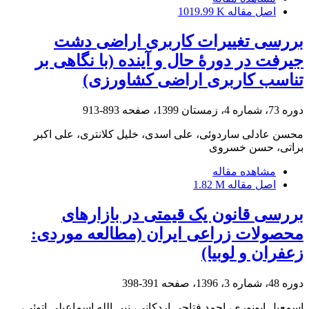
اصل مقاله
1019.99 K
بررسی تغییرات کاربری اراضی دشت
جیرفت در دورۀ حال و آینده (با نگاهی بر
تناسب کاربری اراضی کشاورزی)
دوره 73، شماره 4، زمستان 1399، صفحه
893-913
محسن عادلی ساردوئی، علی اسدی، خلیل کلانتری، علی اکبر
براتی، حسن خسروی
مشاهده مقاله
اصل مقاله
1.82 M
بررسی قانون یک قیمتی در بازارهای
محصولات زراعی ایران (مطالعه موردی:
زعفران و لوبیا)
دوره 48، شماره 3، 1396، صفحه
391-398
اسمعیل ابونوری، احمد فتاحی اردکانی، نبی الله اسماعیلی اتوئی،