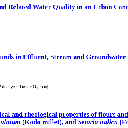
and Related Water Quality in an Urban Cana
nds in Effluent, Stream and Groundwater o
 Adedayo Olamide Oyebanji
cal and rheological properties of flours a
culatum
(Kodo millet), and
Setaria italica
(Fo