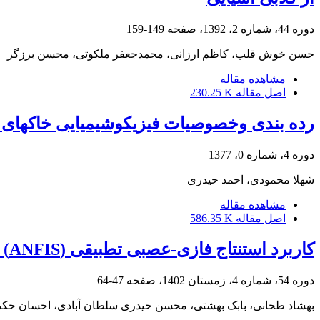
دوره 44، شماره 2، 1392، صفحه
149-159
حسن خوش قلب، کاظم ارزانی، محمدجعفر ملکوتی، محسن برزگر
مشاهده مقاله
اصل مقاله
230.25 K
رده بندی وخصوصیات فیزیکوشیمیایی خاکهای 
دوره 4، شماره 0، 1377
شهلا محمودی، احمد حیدری
مشاهده مقاله
اصل مقاله
586.35 K
کاربرد استنتاج فازی-عصبی تطبیقی (ANFIS) در پیش‌بینی خصوصیات کیفی میوه سیب در طی انبارداری
دوره 54، شماره 4، زمستان 1402، صفحه
47-64
بهشاد طحانی، بابک بهشتی، محسن حیدری سلطان آبادی، احسان حکم