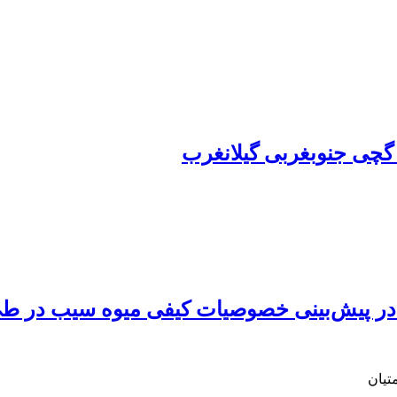
گچی جنوبغربی گیلانغرب
تیان