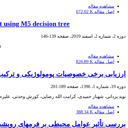
مشاهده مقاله
اصل مقاله
672.02 K
t using M5 decision tree
دوره 2، شماره 2، اسفند 2019، صفحه
139-146
h
مشاهده مقاله
اصل مقاله
826.89 K
ارزیابی برخی خصوصیات پومولوژیکی و ترکیب اسیدهای چرب 3
دوره 19، شماره 1، 1396، صفحه
189-201
نوید یزدانی، شهناز حمیدی، کرامت الله رضایی، کورش وحدتی، علیرض
مشاهده مقاله
اصل مقاله
388.34 K
بررسی تأثیر عوامل محیطی بر فرم‏های رویشی 