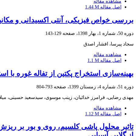
مشاهده مقاله
اصل مقاله
1.44 M
بررسی خواص فیزیکی، آنتی اکسیدانی و مکانیک
دوره 50، شماره 1، بهار 1398، صفحه
129-143
سجاد پیرسا، افشار اصدق
مشاهده مقاله
اصل مقاله
1.1 M
بهینه‌سازی استخراج پکتین از تفاله غوره با 
دوره 51، شماره 4، زمستان 1399، صفحه
793-804
مهدی رضایی، فرامرز خدائیان، زینب موسوی، سیدسعید حسینی، میل
مشاهده مقاله
اصل مقاله
1.12 M
تاثیر محلول پاشی کلسیم، روی و بور بر ریزش
از گلابی آسیایی