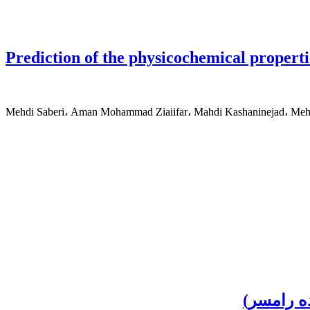
Prediction of the physicochemical propert
Mehdi Saberi، Aman Mohammad Ziaiifar، Mahdi Kashaninejad، Mehra
ه رامسر)