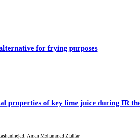
alternative for frying purposes
l properties of key lime juice during IR th
Kashaninejad، Aman Mohammad Ziaiifar