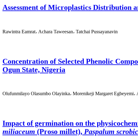
Assessment of Microplastics Distribution 
Rawintra Eamrat، Achara Taweesan، Tatchai Pussayanavin
Concentration of Selected Phenolic Compou
Ogun State, Nigeria
Olufunmilayo Olasumbo Olayinka، Morenikeji Margaret Egbeyemi،
Impact of germination on the physicochemi
miliaceum
(Proso millet),
Paspalum scrobi