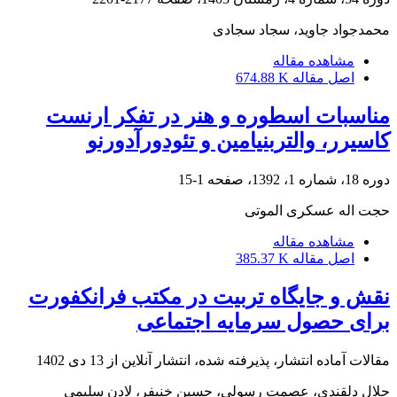
محمدجواد جاوید، سجاد سجادی
مشاهده مقاله
اصل مقاله
674.88 K
مناسبات اسطوره و هنر در تفکر ارنست
کاسیرر، والتربنیامین و تئودورآدورنو
دوره 18، شماره 1، 1392، صفحه
1-15
حجت اله عسکری الموتی
مشاهده مقاله
اصل مقاله
385.37 K
نقش و جایگاه تربیت در مکتب فرانکفورت
برای حصول سرمایه اجتماعی
مقالات آماده انتشار، پذیرفته شده، انتشار آنلاین از
13 دی 1402
جلال دلقندی، عصمت رسولی، حسین خنیفر، لادن سلیمی