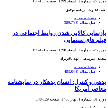
دوره 27، شماره 2، اسفند 1399، صفحه
133-156
علی هداوند، ابراهیم توفیق
مشاهده مقاله
اصل مقاله
389.75 K
بازنمایی کالایی شدن روابط اجتماعی در
فیلم های سینمایی
دوره 26، شماره 2، اسفند 1398، صفحه
171-199
محمد امیرپناهی، الهه باقرنژاد
مشاهده مقاله
اصل مقاله
483.84 K
بدهی و کنترل: انسان بدهکار در نمایشنامه
معاصر آمریکا
دوره 31، شماره 1، بهار 1405، صفحه
129-148
حسین کرامت فر، مریم بیاد