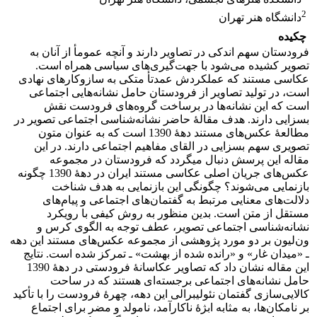
2
دانشگاه هنر تهران
چکیده
فرودستان سهم اندکی در تصاویر دارند و آنچه عمومأ از آنان به
تصویر کشیده می‌شود با جهت‌گیری‌های سیاسی همراه است.
عکاسی مستند که عملکردش عمدتأ متکی به سازوکارهای نهادی
است، در تولید تصاویر از فرودستان حامل نشانه‌هایی اجتماعی
است که این نشانه‌ها در برساخت گروه‌های فرودست نقش
بسزایی دارند. هدف مقالۀ حاضر نشانه‌‌شناسی اجتماعی تصویر در
مطالعۀ عکس‌های مستند دهۀ 1390 است که به عنوان متون
تصویری سهم بسزایی در القای مفاهیم اجتماعی دارند. در این
مقاله این پرسش دنبال می­گردد که فرودستان در مجموعه
عکس‌های جریان اصلی عکاسی مستند ایران در دهۀ 1390 چگونه
بازنمایی می‌شوند؟ چگونگی این بازنمایی به هدف شناخت
دلالت‌های معنایی مرتبط به گفتمان‌های اجتماعی و پیام‌های
مستقل از متن است. بدین منظور به روش کیفی با رویکرد
نشانه‌شناسی اجتماعی تصویر، عطف توجه به الگوی کرس و
ون‌لیون بر دو مورد پژوهشی از مجموعه عکس‌های مستند این دهه
ـ «میدان غار» و «رانده شده از بهشت» ـ تمرکز شده است. نتایج
این مقاله نشان داد که تصاویر عکاسانۀ فرودستی در دهۀ 1390
حامل نشانه‌های اجتماعی برجسته‌ای هستند که در ساحت
کالایی‌سازی گفتمان نئولیبرالی این دهه، چهرۀ فرودست را با تأکید
بر نامکان‌ها، به مثابه ابژۀ ناکارآمد، نامولد و مضر برای اجتماع