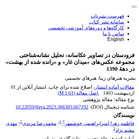
فهرست نشریات
سامانه نشر کتاب
کارگاه‌ها و دوره‌های آموزشی تخصصی
تماس با ما
English
فرودستان در تصاویر عکاسانه: تحلیل نشانه‌شناختی
مجموعه‌ عکس‌های «میدان غار» و «رانده شده از بهشت»
در دهۀ 1390
نشریه هنرهای زیبا: هنرهای تجسمی
مقالات آماده انتشار
، اصلاح شده برای چاپ، انتشار آنلاین از 01
اردیبهشت 1403
اصل مقاله (
1.61 M
)
نوع مقاله: مقاله پژوهشی
شناسه دیجیتال (DOI):
10.22059/jfava.2023.366305.667192
نویسندگان
2
1
*
فاطمه زهرا امیرابراهیمی خوشمهر
؛
محمدرضا مریدی
؛
مهدی
2
مقیم نژاد
1
دانشکده هنرهای تجسمی، دانشگاه هنر تهران