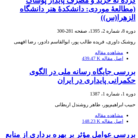
کرده به خرید و مصرف پایدار پوشاک
(مطالعۀ موردی: دانشکدۀ هنر دانشگاه
الزهرا(س))
دوره 8، شماره 2، 1395، صفحه
281-300
روشنک داوری، فریده طالب پور، ابوالقاسم دادور، رضا افهمی
مشاهده مقاله
اصل مقاله
439.47 K
بررسی جایگاه رسانه ملی در الگوی
حکمرانی پایداری در ایران
دوره 1، شماره 1، 1387
حبیب ابراهیم‌پور، طاهر روشندل اربطانی
مشاهده مقاله
اصل مقاله
148.23 K
بررسی عوامل مؤثر بر بهره برداری از منابع