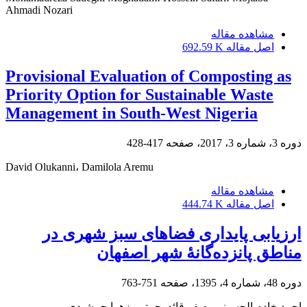
Ahmadi Nozari
مشاهده مقاله
اصل مقاله
692.59 K
Provisional Evaluation of Composting as
Priority Option for Sustainable Waste
Management in South-West Nigeria
دوره 3، شماره 3، 2017، صفحه
417-428
David Olukanni، Damilola Aremu
مشاهده مقاله
اصل مقاله
444.74 K
ارزیابی پایداری فضاهای سبز شهری در
مناطق پانزده‌گانۀ شهر اصفهان
دوره 48، شماره 4، 1395، صفحه
751-763
احمد خادم الحسینی، صفر قائدرحمتی، زهرا جمشیدی