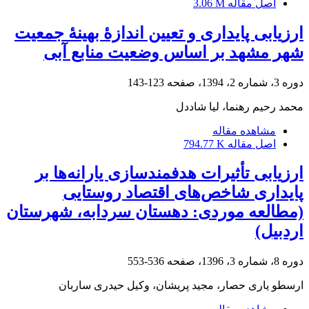
اصل مقاله
3.06 M
ارزیابی پایداری و تعیین اندازۀ بهینۀ جمعیت
شهر مشهد بر اساس وضعیت منابع آبی
دوره 3، شماره 2، 1394، صفحه
123-143
محمد رحیم رهنما، لیا شاددل
مشاهده مقاله
اصل مقاله
794.77 K
ارزیابی تأثیرات هدفمندسازی یارانه‌ها بر
پایداری شاخص‌های اقتصاد روستایی
(مطالعه موردی: دهستان سردابه، شهرستان
اردبیل)
دوره 8، شماره 3، 1396، صفحه
536-553
ارسطو یاری حصار، مجید پریشان، وکیل حیدری ساربان