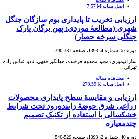
مشاهده مقاله
اصل مقاله
7.57 M
ارزیابی تخریب تا پایداری بوم‏ سازگان جنگل
شهری (مطالعۀ موردی: پهن ‏برگان پارک
جنگلی سرخه‏ حصار)
دوره 67، شماره 4، 1393، صفحه
381-390
سارا تیموری، مجید مخدوم فرخنده، جهانگیر فقهی، نادیا عباس زاده
تهرانی
مشاهده مقاله
اصل مقاله
278.55 K
ارزیابی و مقایسۀ سطح پایداری محصولات
زراعی شرق حوضۀ زاینده‌رود تحت شرایط
خشکسالی با استفاده از تکنیک تصمیم
چندمعیاره
دوره 40، شماره 2، 1393، صفحه
529-540