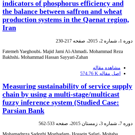
indicators of phosphorus efficiency and
the balance between saffron and wheat
production systems in the Qaenat region,
Iran
دوره 1، شماره 2، 2015، صفحه
217-230
Fatemeh Yaeghoubi، Majid Jami Al-Ahmadi، Mohammad Reza
Bakhshi، Mohammad Hassan Sayyari-Zahan
مشاهده مقاله
اصل مقاله
574.76 K
Measuring sustainability of service supply
chain by using a multi-stage/multicast
fuzzy inference system (Studied Case:
Parsian Bank
دوره 7، شماره 3، زمستان 2015، صفحه
533-562
Mohamadreza Sadeghi Moghadam، Hossein Safari، Mojtaba