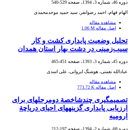
دوره 46، شماره 3، 1394، صفحه
529-540
الهام فهام، احمد رضوانفر، سید حمید موحدمحمدی
مشاهده مقاله
اصل مقاله
1.06 M
تحلیل وضعیت پایداری کشت و کار
سیب‌زمینی در دشت بهار استان همدان
دوره 45، شماره 3، 1393، صفحه
451-465
عبادالله نعمتی، هوشنگ ایروانی، علی اسدی
مشاهده مقاله
اصل مقاله
773.72 K
تصمیم‏گیری چندشاخصة دومرحله‏ای برای
ارزیابی پایداری گزینه‏های احیای دریاچة
ارومیه
دوره 68، شماره 2، 1394، صفحه
197-212