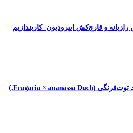
رابر Botrytis cinerea و تأثیر کنترلی اسانس رازیانه و قارچ‌کش ایپرودیون- کاربندازیم
برهمکنش خاکپوش سفید و زمان کاربرد نیتروژن در آخر فصل رشد بر گلدهی و اجزاء عملکرد توت‌فرنگی (Fragaria × ananassa Duch.)