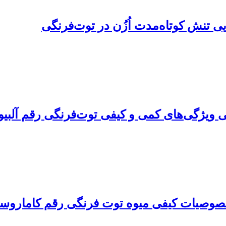
ی تنش کوتاه‌مدت اُزُن در توت‌فرنگی
ی ویژگی‌های کمی و کیفی توت‌فرنگی رقم آلبیو
ه توت فرنگی رقم کاماروسا (ragaria x annanasa cv. Camarosa