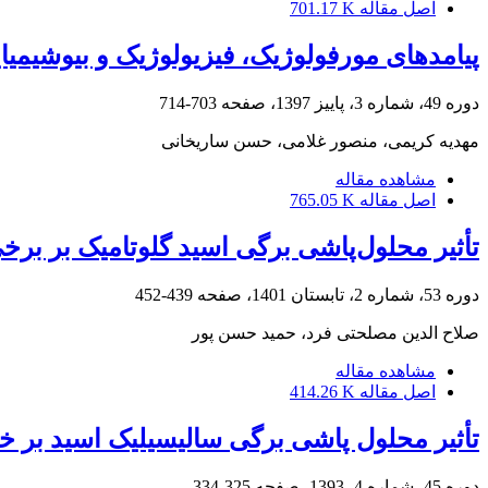
اصل مقاله
701.17 K
پیامدهای مورفولوژیک، فیزیولوژیک و بیوشیمیای
دوره 49، شماره 3، پاییز 1397، صفحه
703-714
مهدیه کریمی، منصور غلامی، حسن ساریخانی
مشاهده مقاله
اصل مقاله
765.05 K
تأثیر محلول‌پاشی برگی اسید گلوتامیک بر برخ
دوره 53، شماره 2، تابستان 1401، صفحه
439-452
صلاح الدین مصلحتی فرد، حمید حسن پور
مشاهده مقاله
اصل مقاله
414.26 K
تأثیر محلول پاشی برگی سالیسیلیک اسید بر خصوصیات کیفی میو
دوره 45، شماره 4، 1393، صفحه
325-334