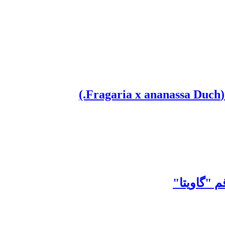
)
 "گاویتا"