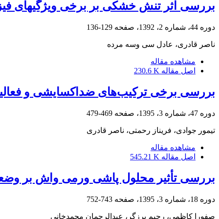
بررسی اثر تنش خشکی بر برخی ویژگیهای فیز
دوره 44، شماره 2، 1392، صفحه
129-136
ناصر قادری، عادل سی وسه مرده
مشاهده مقاله
اصل مقاله
230.6 K
بررسی برخی ترکیب‌های ضداکسایشی و فعالیت ضداکسایشی 
دوره 47، شماره 3، 1395، صفحه
469-479
تیمور جوادی، فریناز رحمتی، ناصر قادری
مشاهده مقاله
اصل مقاله
545.21 K
بررسی تأثیر محلول پاشی ورمی واش بر وضعیت
دوره 18، شماره 3، 1395، صفحه
743-752
صفورا کاظمی، رحیم برزگر، عبدالرحمان محمدخانی