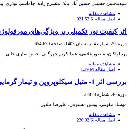
سیدمحسن حسینی حسین آباد، بابک متشرع زاده، جاماسب نوذری، پیم
مشاهده مقاله
اصل مقاله
921.52 K
اثر کیفیت نور تکمیلی بر ویژگی‌های مورفولوژ
دوره 55، شماره 4، زمستان 1403، صفحه
639-654
پرنیا پاکان، منصور غلامی، عبدالکریم چهرگانی، حسن ساری خانی
مشاهده مقاله
اصل مقاله
1.39 M
بررسی اثر 1- متیل سیکلوپروپن و تیمار گرمایی بر کیفیت پس از برداشت میوه توت‌فرنگی رقم سلوا (Fragaria ananassa cv. Selva)
دوره 40، شماره 3، 1388
مهشاد مقومی، یونس مستوفی، علیرضا طلایی
مشاهده مقاله
اصل مقاله
230.92 K