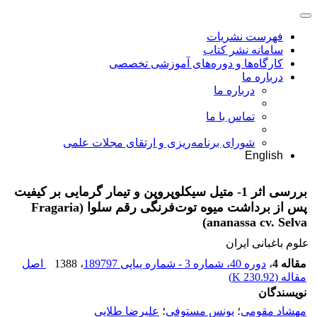
فهرست نشریات
سامانه نشر کتاب
کارگاه‌ها و دوره‌های آموزشی تخصصی
درباره ما
درباره ما
تماس با ما
شورای برنامه‌ریزی و ارتقای مجلات علمی
English
بررسی اثر 1- متیل سیکلوپروپن و تیمار گرمایی بر کیفیت
پس از برداشت میوه توت‌فرنگی رقم سلوا (Fragaria
ananassa cv. Selva)
علوم باغبانی ایران
مقاله 4
،
دوره 40، شماره 3 - شماره پیاپی 189797
، 1388
اصل
مقاله (
230.92 K
)
نویسندگان
مهشاد مقومی
؛
یونس مستوفی
؛
علیرضا طلایی