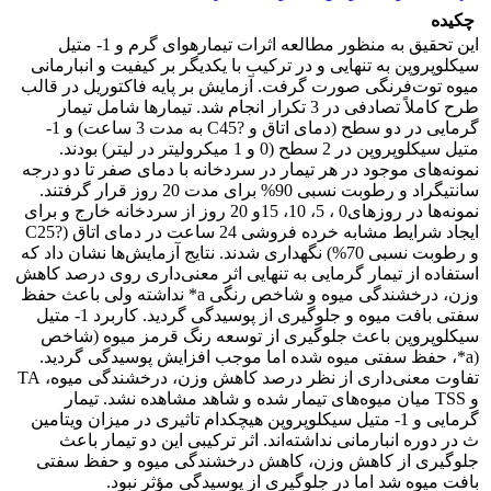
چکیده
این تحقیق به منظور مطالعه اثرات تیمارهوای گرم و 1- متیل
سیکلوپروپن به تنهایی و در ترکیب با یکدیگر بر کیفیت و انبارمانی
میوه توت‌فرنگی صورت گرفت. آزمایش بر پایه فاکتوریل در قالب
طرح کاملاً تصادفی در 3 تکرار انجام شد. تیمارها شامل تیمار
گرمایی در دو سطح (دمای اتاق و ?C45 به مدت 3 ساعت) و 1-
متیل سیکلوپروپن در 2 سطح (0 و 1 میکرولیتر در لیتر) بودند.
نمونه‌های موجود در هر تیمار در سردخانه با دمای صفر تا دو درجه
سانتیگراد و رطوبت نسبی 90% برای مدت 20 روز قرار گرفتند.
نمونه‌ها در روزهای0 ، 5، 10، 15و 20 روز از سردخانه خارج و برای
ایجاد شرایط مشابه خرده فروشی 24 ساعت در دمای اتاق (?C25
و رطوبت نسبی 70%) نگهداری شدند. نتایج آزمایش‌ها نشان داد که
استفاده از تیمار گرمایی به تنهایی اثر معنی‌داری روی درصد کاهش
وزن، درخشندگی میوه و شاخص رنگی a* نداشته ولی باعث حفظ
سفتی بافت میوه و جلوگیری از پوسیدگی گردید. کاربرد 1- متیل
سیکلوپروپن باعث جلوگیری از توسعه رنگ قرمز میوه (شاخص
(a*، حفظ سفتی میوه شده اما موجب افزایش پوسیدگی گردید.
تفاوت معنی‌داری از نظر درصد کاهش وزن، درخشندگی میوه، TA
و TSS میان میوه‌های تیمار شده و شاهد مشاهده نشد. تیمار
گرمایی و 1- متیل سیکلوپروپن هیچکدام تاثیری در میزان ویتامین
ث در دوره انبارمانی نداشته‌اند. اثر ترکیبی این دو تیمار باعث
جلوگیری از کاهش وزن، کاهش درخشندگی میوه و حفظ سفتی
بافت میوه شد اما در جلوگیری از پوسیدگی مؤثر نبود.