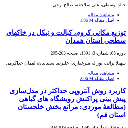
خالد اوسطی، علی سلاجقه، صالح آرخی
مشاهده مقاله
اصل مقاله
1.06 M
توزیع مکانی کروم، کبالت و نیکل در خاک‎های
سطحی استان همدان
دوره 65، شماره 3، 1391، صفحه
283-295
سهیلا براتی، نوراله میرغفاری، علیرضا سفیانیان، لقمان خداکرمی
مشاهده مقاله
اصل مقاله
2.06 M
کاربرد روش آنتروپی حداکثر در مدل‌سازی
پیش بینی پراکنش رویشگاه های گیاهی
(مطالعۀ موردی: مراتع بخش خلجستان
استان قم)
دوره 69، شماره 4، 1395، صفحه
819-834