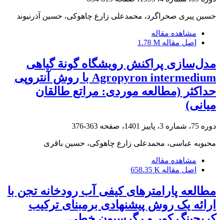
حسین پیری صحراگرد، محمدعلی زارع چاهوکی، حسین آذرنیوند
مشاهده مقاله
اصل مقاله
1.78 M
مدل‌سازی پراکنش رویشگاه گونة گیاهی
Agropyron intermedium با روش آنتروپی
حداکثر (مطالعه موردی: مراتع طالقان
میانی)
دوره 75، شماره 3، پاییز 1401، صفحه
363-376
محبوبه عباسی، محمدعلی زارع چاهوکی، حسین باقری
مشاهده مقاله
اصل مقاله
658.35 K
مطالعه پارامترهای کیفی آب رودخانه تجن با
ارائه یک روش پیشنهادی برمبنای ترکیب
کریجینگ کور و رگرسیون خطی