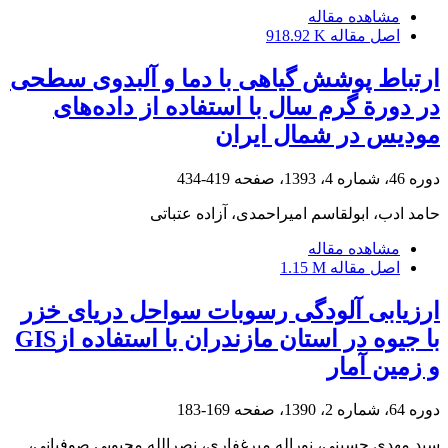
مشاهده مقاله
اصل مقاله
918.92 K
ارتباط پوشش گیاهی با دما و آلبدوی سطحی
در دورة گرم سال با استفاده از داده‌های
مودیس در شمال ایران
دوره 46، شماره 4، 1393، صفحه
419-434
حامد ادب، ابولقاسم امیراحمدی، آزاده عتباتی
مشاهده مقاله
اصل مقاله
1.15 M
ارزیابی آلودگی رسوبات سواحل دریای خزر
با جیوه در استان مازندران با استفاده ازGIS
و زمین آمار
دوره 64، شماره 2، 1390، صفحه
169-183
سید مهدی حسینی، نوراله میرغفاری، نصرالله محبوبی صوفیانی،