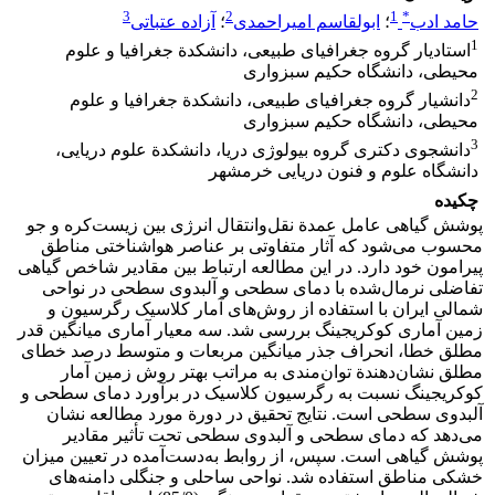
3
2
1
*
حامد ادب
؛
ابولقاسم امیراحمدی
؛
آزاده عتباتی
1
استادیار گروه جغرافیای طبیعی، دانشکدة جغرافیا و علوم
محیطی، دانشگاه حکیم سبزواری
2
دانشیار گروه جغرافیای طبیعی، دانشکدة جغرافیا و علوم
محیطی، دانشگاه حکیم سبزواری
3
دانشجوی دکتری گروه بیولوژی دریا، دانشکدة علوم دریایی،
دانشگاه علوم و فنون دریایی خرمشهر
چکیده
پوشش گیاهی عامل عمدة نقل‌وانتقال انرژی بین زیست‌کره و جو
محسوب می‌شود که آثار متفاوتی بر عناصر هواشناختی مناطق
پیرامون خود دارد. در این مطالعه ارتباط بین مقادیر شاخص گیاهی
تفاضلی نرمال‌شده با دمای سطحی و آلبدوی سطحی در نواحی
شمالی ایران با استفاده از روش‌های آمار کلاسیک رگرسیون و
زمین آماری کوکریجینگ بررسی شد. سه معیار آماری میانگین قدر
مطلق خطا، انحراف جذر میانگین مربعات و متوسط درصد خطای
مطلق نشان‌دهندة توان‌مندی به مراتب بهتر روش زمین آمار
کوکریجینگ نسبت به رگرسیون کلاسیک در برآورد دمای سطحی و
آلبدوی سطحی است. نتایج تحقیق در دورة مورد مطالعه نشان
می‌دهد که دمای سطحی و آلبدوی سطحی تحت تأثیر مقادیر
پوشش گیاهی است. سپس، از روابط به‌دست‌آمده در تعیین میزان
خشکی مناطق استفاده شد. نواحی ساحلی و جنگلی دامنه‌های