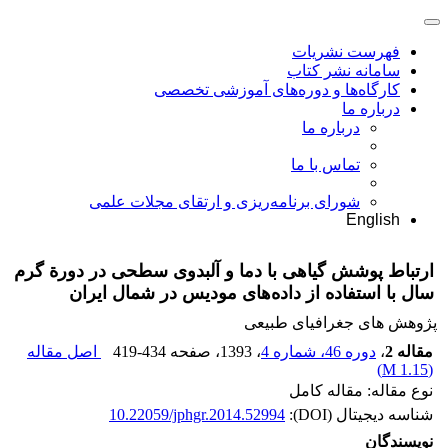
فهرست نشریات
سامانه نشر کتاب
کارگاه‌ها و دوره‌های آموزشی تخصصی
درباره ما
درباره ما
تماس با ما
شورای برنامه‌ریزی و ارتقای مجلات علمی
English
ارتباط پوشش گیاهی با دما و آلبدوی سطحی در دورة گرم
سال با استفاده از داده‌های مودیس در شمال ایران
پژوهش های جغرافیای طبیعی
مقاله 2
،
دوره 46، شماره 4
، 1393
، صفحه
419-434
اصل مقاله
)
1.15 M
(
نوع مقاله: مقاله کامل
شناسه دیجیتال (DOI):
10.22059/jphgr.2014.52994
نویسندگان