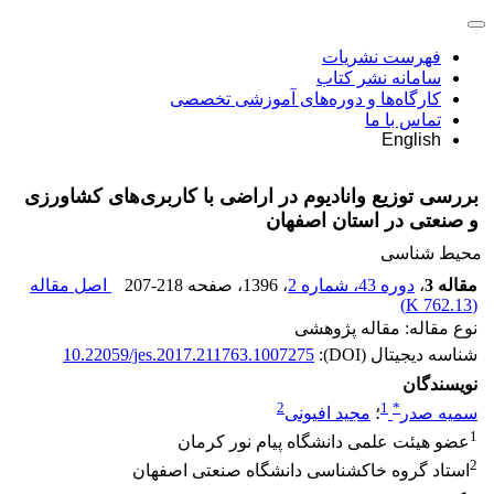
فهرست نشریات
سامانه نشر کتاب
کارگاه‌ها و دوره‌های آموزشی تخصصی
تماس با ما
English
بررسی توزیع وانادیوم در اراضی با کاربری‌های کشاورزی
و صنعتی در استان اصفهان
محیط شناسی
مقاله 3
،
دوره 43، شماره 2
، 1396
، صفحه
207-218
اصل مقاله
)
762.13 K
(
نوع مقاله: مقاله پژوهشی
شناسه دیجیتال (DOI):
10.22059/jes.2017.211763.1007275
نویسندگان
2
1
*
سمیه صدر
؛
مجید افیونی
1
عضو هیئت علمی دانشگاه پیام نور کرمان
2
استاد گروه خاکشناسی دانشگاه صنعتی اصفهان