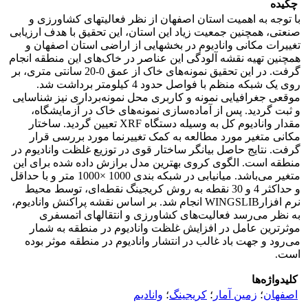
چکیده
با توجه به اهمیت استان اصفهان از نظر فعالیتهای کشاورزی و
صنعتی، همچنین جمعیت زیاد این استان، این تحقیق با هدف ارزیابی
تغییرات مکانی وانادیوم در بخشهایی از اراضی استان اصفهان و
همچنین تهیه نقشه آلودگی این عناصر در خاک‌های این منطقه انجام
گرفت. در این تحقیق نمونه‌های خاک از عمق 0-20 سانتی متری، بر
روی یک شبکه منظم با فواصل حدود 4 کیلومتر برداشت شد.
موقعی جغرافیایی نمونه‌ و کاربری محل نمونه‌برداری نیز شناسایی
و ثبت گردید. پس از آماده‌‌‌سازی نمونه‌های خاک در آزمایشگاه،
مقدار وانادیوم کل به وسیله دستگاه XRF تعیین گردید. ساختار
مکانی متغیر مورد مطالعه به کمک تغییرنما مورد بررسی قرار
گرفت. نتایج حاصل بیانگر ساختار قوی در توزیع غلظت وانادیوم در
منطقه است. الگوی کروی بهترین مدل برازش داده شده برای این
متغیر می‌باشد. میانیابی در شبکه بندی 1000 ×1000 متر و با حداقل
و حداکثر 4 و 30 نقطه به روش کریجینگ نقطه‌ای، توسط محیط
نرم افزارWINGSLIB انجام شد. بر اساس نقشه‌ پراکنش وانادیوم،
به نظر می‌رسد فعالیت‌های کشاورزی و انتقالهای اتمسفری
موثرترین عامل در افزایش غلظت وانادیوم در منطقه به شمار
می‌رود و جهت باد غالب در انتشار وانادیوم در منطقه موثر بوده
است.
کلیدواژه‌ها
اصفهان
؛
زمین آمار
؛
کریجینگ
؛
وانادیم