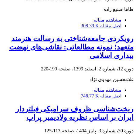
طاها صنیع زاده
مشاهده مقاله
اصل مقاله
308.39 K
رویکردی جامعه‌شناختی به رسالت هنرمند
متعهد؛ نمونه مطالعاتی: نقاشی‌های نهضت
بیداری اسلامی
دوره 12، شماره 2، اسفند 1399، صفحه
199-220
غلامحسین مهدوی نژاد
مشاهده مقاله
اصل مقاله
746.77 K
ریخت‌شناسی ظروف سرامیکی فیلتردار
ایران بر اساس نظریه ولادیمیر پراپ
دوره 30، شماره 3، پاییز 1404، صفحه
113-125