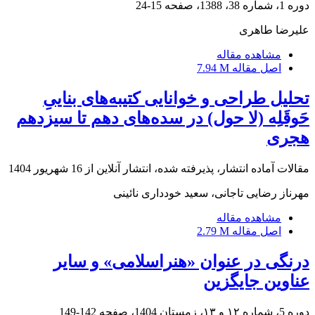
دوره 1، شماره 38، 1388، صفحه
15-24
علیرضا طاهری
مشاهده مقاله
اصل مقاله
7.94 M
تحلیل طراحی و خوانایی کتیبه‌های بناییِ
حَوقَلِه (لا حول) در سده‌های دهم تا سیزدهم
هجری
مقالات آماده انتشار، پذیرفته شده، انتشار آنلاین از
16 شهریور 1404
مهرناز رضایی تاجانی، سعید خودداری نائینی
مشاهده مقاله
اصل مقاله
2.79 M
درنگی در عنوان «هنراسلامی» و سایر
عناوین جایگزین
دوره 5، شماره ۱۲ و ۱۳، زمستان 1404، صفحه
142-149