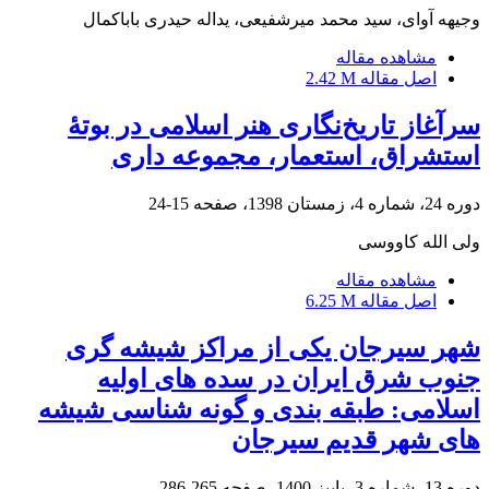
وجیهه آوای، سید محمد میرشفیعی، یداله حیدری باباکمال
مشاهده مقاله
اصل مقاله
2.42 M
سرآغاز تاریخ‌نگاری هنر اسلامی در بوتۀ
استشراق، استعمار، مجموعه داری
دوره 24، شماره 4، زمستان 1398، صفحه
15-24
ولی الله کاووسی
مشاهده مقاله
اصل مقاله
6.25 M
شهر سیرجان یکی از مراکز شیشه گری
جنوب شرق ایران در سده های اولیه
اسلامی: طبقه بندی و گونه شناسی شیشه
های شهر قدیم سیرجان
دوره 13، شماره 3، پاییز 1400، صفحه
265-286