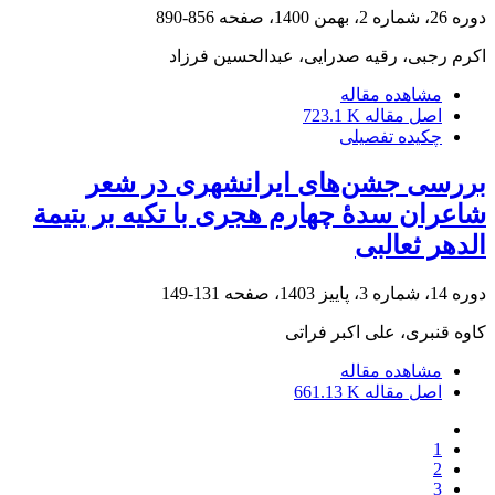
دوره 26، شماره 2، بهمن 1400، صفحه
856-890
اکرم رجبی، رقیه صدرایی، عبدالحسین فرزاد
مشاهده مقاله
اصل مقاله
723.1 K
چکیده تفصیلی
بررسی جشن‌های ایرانشهری در شعر
شاعران سدۀ چهارم هجری با تکیه بر یتیمة
الدهر ثعالبی
دوره 14، شماره 3، پاییز 1403، صفحه
131-149
کاوه قنبری، علی اکبر فراتی
مشاهده مقاله
اصل مقاله
661.13 K
1
2
3