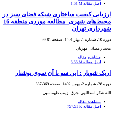
اصل مقاله
1.61 M
ارزیابی کیفیت ساختاری شبکه فضای سبز در
محیط‌های شهری- مطالعه موردی منطقه 16
شهرداری تهران
دوره 10، شماره 1، بهار 1401، صفحه
81-99
مجید رمضانی مهریان
مشاهده مقاله
اصل مقاله
5.55 M
اریک شویار : این سو یا آن سوی نوشتار
دوره 28، شماره 2، بهمن 1402، صفحه
369-387
الله شکر اسداللهی تجرق، زینب طهماسبی
مشاهده مقاله
اصل مقاله
757.51 K