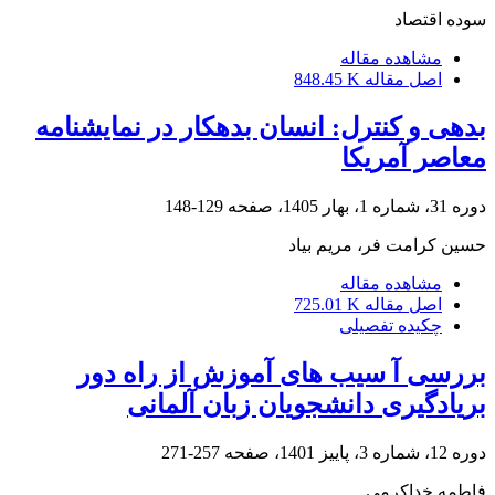
سوده اقتصاد
مشاهده مقاله
اصل مقاله
848.45 K
بدهی و کنترل: انسان بدهکار در نمایشنامه
معاصر آمریکا
دوره 31، شماره 1، بهار 1405، صفحه
129-148
حسین کرامت فر، مریم بیاد
مشاهده مقاله
اصل مقاله
725.01 K
چکیده تفصیلی
بررسی آ سیب های آموزش از راه دور
بریادگیری دانشجویان زبان آلمانی
دوره 12، شماره 3، پاییز 1401، صفحه
257-271
فاطمه خداکرمی