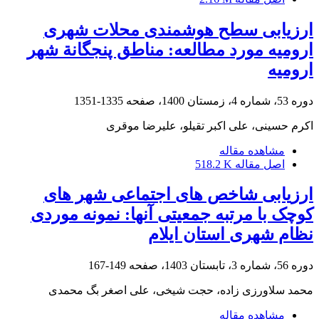
ارزیابی سطح هوشمندی محلات شهری
ارومیه مورد مطالعه: مناطق پنج‏‏گانة شهر
ارومیه
دوره 53، شماره 4، زمستان 1400، صفحه
1335-1351
اکرم حسینی، علی اکبر تقیلو، علیرضا موقری
مشاهده مقاله
اصل مقاله
518.2 K
ارزیابی شاخص های اجتماعی شهر های
کوچک با مرتبه جمعیتی آنها: نمونه موردی
نظام شهری استان ایلام
دوره 56، شماره 3، تابستان 1403، صفحه
149-167
محمد سلاورزی زاده، حجت شیخی، علی اصغر بگ محمدی
مشاهده مقاله