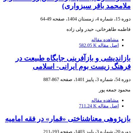
ملامحمد باقر سبزواری)
دوره 15، شماره 4، زمستان 1404، صفحه
49-64
فاطمه طاهرخانی، حیدر ولی زاده
مشاهده مقاله
اصل مقاله
582.05 K
بازاندیشی و بازآفرینی جایگاه طبیعت در
فرهنگ زیست بوم ایرانی- اسلامی
دوره 54، شماره 3، پاییز 1401، صفحه
867-887
محمود جمعه پور
مشاهده مقاله
اصل مقاله
711.24 K
بازپژوهی معناشناختی «قمار» در فقه امامیه
دوره 20، شماره 3، پاییز 1403، صفحه
193-211