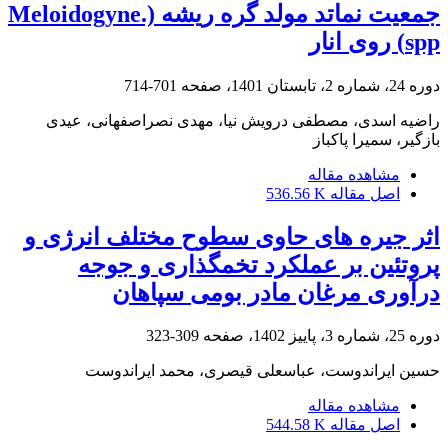
جمعیت نماتد مولد گره ریشه (.Meloidogyne
spp) روی انار
دوره 24، شماره 2، تابستان 1401، صفحه
701-714
راضیه اسدی، مصطفی درویش نیا، مهدی نصراصفهانی، عیدی
بازگیر، سمیرا پاکباز
مشاهده مقاله
اصل مقاله
536.56 K
اثر جیره های حاوی سطوح مختلف انرژی و
پروتئین بر عملکرد تخمگذاری و جوجه
درآوری مرغان مادر بومی سپاهان
دوره 25، شماره 3، پاییز 1402، صفحه
309-323
حسین ایراندوست، عباسعلی قیصری، محمد ایراندوست
مشاهده مقاله
اصل مقاله
544.58 K