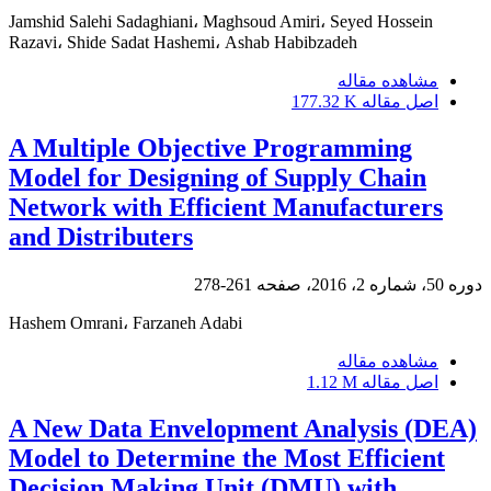
Jamshid Salehi Sadaghiani، Maghsoud Amiri، Seyed Hossein
Razavi، Shide Sadat Hashemi، Ashab Habibzadeh
مشاهده مقاله
اصل مقاله
177.32 K
A Multiple Objective Programming
Model for Designing of Supply Chain
Network with Efficient Manufacturers
and Distributers
دوره 50، شماره 2، 2016، صفحه
261-278
Hashem Omrani، Farzaneh Adabi
مشاهده مقاله
اصل مقاله
1.12 M
A New Data Envelopment Analysis (DEA)
Model to Determine the Most Efficient
Decision Making Unit (DMU) with