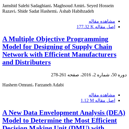
Jamshid Salehi Sadaghiani، Maghsoud Amiri، Seyed Hossein
Razavi، Shide Sadat Hashemi، Ashab Habibzadeh
مشاهده مقاله
اصل مقاله
177.32 K
A Multiple Objective Programming
Model for Designing of Supply Chain
Network with Efficient Manufacturers
and Distributers
دوره 50، شماره 2، 2016، صفحه
261-278
Hashem Omrani، Farzaneh Adabi
مشاهده مقاله
اصل مقاله
1.12 M
A New Data Envelopment Analysis (DEA)
Model to Determine the Most Efficient
Decision Making Unit (DMU) with