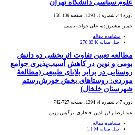
علوم سیاسی دانشگاه تهران
دوره 44، شماره 1، 1393، صفحه
139-158
حمیرا مشیرزاده، علی خواجه نایینی
مشاهده مقاله
اصل مقاله
270.83 K
مطالعه تعیین تفاوت اثربخشی دو دانش
بومی و نوین در کاهش آسیب‌پذیری جوامع
روستایی در برابر بلایای طبیعی (مطالعۀ
موردی: روستاهای بخش خورش‌رستم
شهرستان خلخال)
دوره 47، شماره 4، 1394، صفحه
727-742
عبدالرضا رکن الدین افتخاری، نرگیس وزین
مشاهده مقاله
اصل مقاله
1.1 M