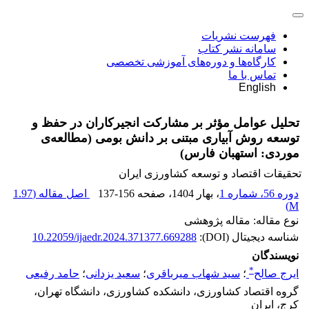
فهرست نشریات
سامانه نشر کتاب
کارگاه‌ها و دوره‌های آموزشی تخصصی
تماس با ما
English
تحلیل عوامل مؤثر بر مشارکت انجیرکاران در حفظ و
توسعه‌ روش‌ آبیاری مبتنی بر دانش بومی (مطالعه‌ی
موردی: استهبان فارس)
تحقیقات اقتصاد و توسعه کشاورزی ایران
دوره 56، شماره 1
، بهار 1404
، صفحه
137-156
اصل مقاله (
1.97
)
M
نوع مقاله: مقاله پژوهشی
شناسه دیجیتال (DOI):
10.22059/ijaedr.2024.371377.669288
نویسندگان
*
ایرج صالح
؛
سید شهاب میرباقری
؛
سعید یزدانی
؛
حامد رفیعی
گروه اقتصاد کشاورزی، دانشکده کشاورزی، دانشگاه تهران،
کرج، ایران