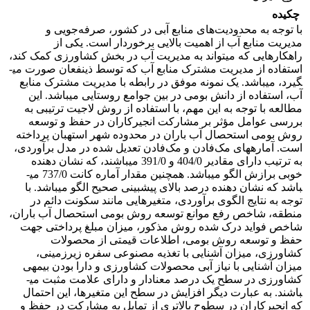
چکیده
با توجه به محدودیت‌های منابع آبی در کشور، صرفه‌جویی و
مدیریت منابع آب از اهمیت بالایی برخوردار است. یکی از
راهکارهایی که می­تواند به مدیریت آب در بخش کشاورزی کمک کند،
استفاده از مدیریت مشترک منابع آب که توسط ذینفعان صورت می­
گیرد، می­باشد. یک نمونه موفق در رابطه با مدیریت مشترک منابع
آب، استفاده از دانش بومی در بین جوامع روستایی می­باشد. این
مطالعه با توجه به این مهم، با استفاده از روش لاجیت ترتیبی به
بررسی عوامل مؤثر بر مشارکت انجیرکاران در حفظ و توسعه
روش بومی استحصال آب باران در محدوده شهر استهبان پرداخته
است. آماره­های مک‌فادن و مک‌فادن تعدیل شده در مدل برآوردی،
به ترتیب دارای مقادیر 404/0 و 391/0 می­باشند، که نشان دهنده
خوبی برازش الگو می­باشد. همچنین مقدار آماره­ کانت 737/0 می­
باشد که نشان دهنده­ درصد بالای پیش­بینی صحیح الگو می­باشد. با
توجه به نتایج الگوی برآوردی، متغیرهایی مانند سکونت دائم در
منطقه، شاخص رفع موانع توسعه روش بومی استحصال آب باران،
شاخص فواید درک شده­ روش مذکور، میزان مبلغ پرداختی جهت
حفظ و توسعه روش بومی، اطلاعات قیمتی از محصولات
کشاورزی، میزان آشنایی با تغذیه مصنوعی سفره زیرزمینی،
میزان آشنایی با نیاز آبی محصولات کشاورزی و دارا بودن بیمه­ی
کشاورزی در سطح یک درصد معنادار و دارای علامت مثبت می­
باشند. به عبارت دیگر افزایش در سطح این متغیرها، این احتمال
که انجیرکاران در سطوح بالاتری از تمایل به مشارکت در حفظ و