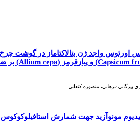
س اورئوس واجد ژن بتالاکتاماز در گوشت چرخ‌
 بیرگانی فرهانی، منصوره کنعانی
 نوین ترکیب PCR کمی با پروپیدیوم مونوآزید جهت شمارش اس