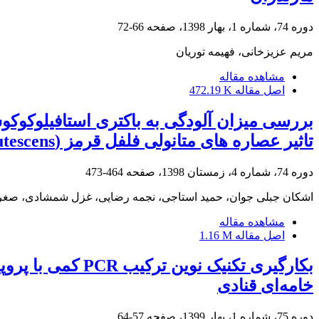
دوره 74، شماره 1، بهار 1398، صفحه
66-72
مریم عزیزخانی، فهیمه توریان
مشاهده مقاله
اصل مقاله
472.19 K
بررسی میزان آلودگی به باکتری استافیلوکوکو
تاثیر عصاره های متانولی فلفل قرمز (Capsicum frutescens) و پیازقرمز (Allium cepa) بر ضد آن‌ها
دوره 74، شماره 4، زمستان 1398، صفحه
464-473
اشکان جبلی جوان، حمید استاجی، نجمه رضایی، غزل شمشادی، صغری
مشاهده مقاله
اصل مقاله
1.16 M
بکارگیری تکنیک
خامه‌ای قنادی
دوره 75، شماره 1، بهار 1399، صفحه
57-64