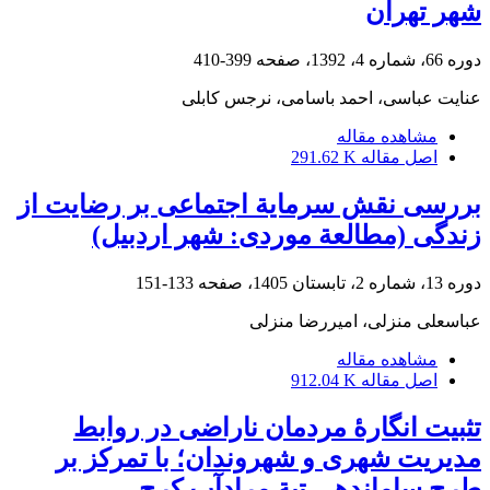
شهر تهران
دوره 66، شماره 4، 1392، صفحه
399-410
عنایت عباسی، احمد باسامی، نرجس کابلی
مشاهده مقاله
اصل مقاله
291.62 K
بررسی نقش سرمایة اجتماعی بر رضایت از
زندگی (مطالعة موردی: شهر اردبیل)
دوره 13، شماره 2، تابستان 1405، صفحه
133-151
عباسعلی منزلی، امیررضا منزلی
مشاهده مقاله
اصل مقاله
912.04 K
تثبیت انگارۀ مردمان ناراضی در روابط
مدیریت شهری و شهروندان؛ با تمرکز بر
طرح ساماندهی تپة مرادآب کرج