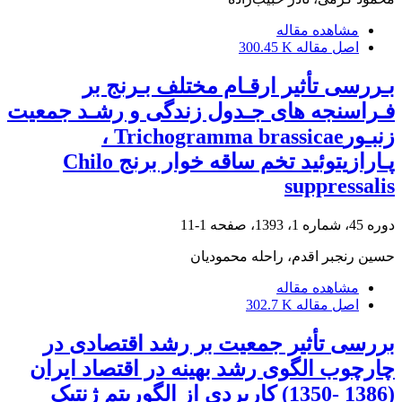
مشاهده مقاله
اصل مقاله
300.45 K
بـررسی تأثیر ارقـام مختلف بـرنج بر
فـراسنجه‏ های جـدول زندگی و رشـد جمعیت
زنبـورTrichogramma brassicae ،
پـارازیتوئید تخم ساقه ‏خوار برنج Chilo
suppressalis
دوره 45، شماره 1، 1393، صفحه
1-11
حسین رنجبر اقدم، راحله محمودیان
مشاهده مقاله
اصل مقاله
302.7 K
بررسی تأثیر جمعیت بر رشد اقتصادی در
چار‌چوب الگوی رشد بهینه در اقتصاد ایران
(1386 -1350) کاربردی از الگوریتم ژنتیک