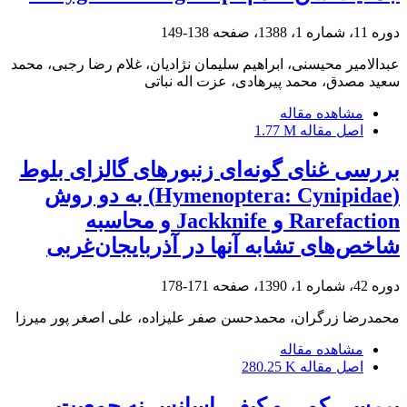
دوره 11، شماره 1، 1388، صفحه
138-149
عبدالامیر محیسنی، ابراهیم سلیمان نژادیان، غلام رضا رجبی، محمد
سعید مصدق، محمد پیرهادی، عزت اله نباتی
مشاهده مقاله
اصل مقاله
1.77 M
بررسی غنای گونه‌ای زنبورهای گالزای بلوط
(Hymenoptera: Cynipidae) به دو روش
Rarefaction و Jackknife و محاسبه
شاخص‌های تشابه آنها در آذربایجان‌غربی
دوره 42، شماره 1، 1390، صفحه
171-178
محمدرضا زرگران، محمدحسن صفر علیزاده، علی اصغر پور میرزا
مشاهده مقاله
اصل مقاله
280.25 K
بررسی کمی و کیفی اسانس نه جمعیت