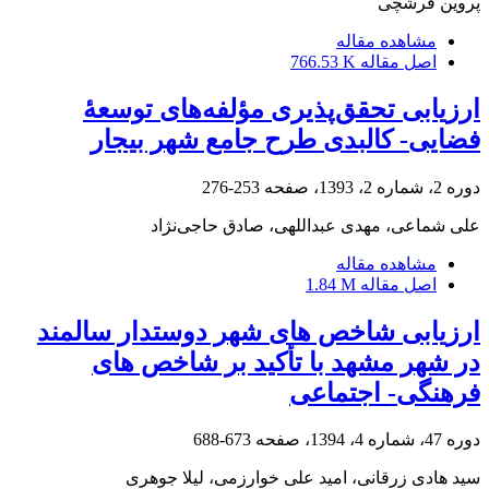
پروین فرشچی
مشاهده مقاله
اصل مقاله
766.53 K
ارزیابی تحقق‌پذیری مؤلفه‌های توسعۀ
فضایی- کالبدی طرح جامع شهر بیجار
دوره 2، شماره 2، 1393، صفحه
253-276
علی شماعی، مهدی عبداللهی، صادق حاجی‌نژاد
مشاهده مقاله
اصل مقاله
1.84 M
ارزیابی شاخص های شهر دوستدار سالمند
در شهر مشهد با تأکید بر شاخص های
فرهنگی- اجتماعی
دوره 47، شماره 4، 1394، صفحه
673-688
سید هادی زرقانی، امید علی خوارزمی، لیلا جوهری