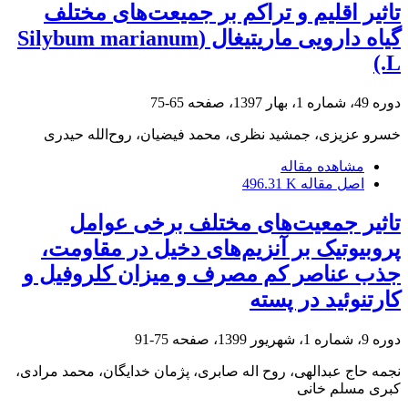
تاثیر اقلیم و تراکم بر جمیعت‌های مختلف
گیاه دارویی ماریتیغال (Silybum marianum
L.)
دوره 49، شماره 1، بهار 1397، صفحه
65-75
خسرو عزیزی، جمشید نظری، محمد فیضیان، روح‌الله حیدری
مشاهده مقاله
اصل مقاله
496.31 K
تاثیر جمعیت‌های مختلف برخی عوامل
پروبیوتیک بر آنزیم‌های دخیل در مقاومت،
جذب عناصر کم مصرف و میزان کلروفیل و
کارتنوئید در پسته
دوره 9، شماره 1، شهریور 1399، صفحه
75-91
نجمه حاج عبدالهی، روح اله صابری، پژمان خدایگان، محمد مرادی،
کبری مسلم خانی