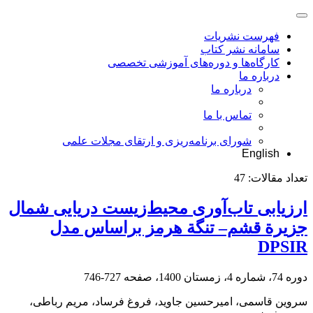
فهرست نشریات
سامانه نشر کتاب
کارگاه‌ها و دوره‌های آموزشی تخصصی
درباره ما
درباره ما
تماس با ما
شورای برنامه‌ریزی و ارتقای مجلات علمی
English
تعداد مقالات:
47
ارزیابی تاب‌آوری محیط‌زیست دریایی شمال
جزیرة قشم– تنگة هرمز براساس مدل
DPSIR
دوره 74، شماره 4، زمستان 1400، صفحه
727-746
سروین قاسمی، امیرحسین جاوید، فروغ فرساد، مریم رباطی،