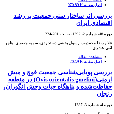
اصل مقاله
970.89 K
بررسی اثر ساختار سنی جمعیت بر رشد
اقتصادی ایران
دوره 48، شماره 2، 1392، صفحه
201-224
غلام رضا محمدپور، رسول بخشی دستجردی، سمیه جعفری، هاجر
اثنی عشری
مشاهده مقاله
اصل مقاله
202.9 K
بررسی پویایی‌شناسی جمعیت قوچ و میش
ارمنی(Ovis orientalis gmelini) در منطقه
حفاظت‌شده و پناهگاه حیات وحش انگوران،
زنجان
دوره 4، شماره 3، 1387
محمود کرمی، نادر حبیب‌زاده