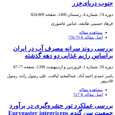
جنوب دریای‌خزر
دوره 74، شماره 4، زمستان 1400، صفحه
809-824
فرهاد حسینی طایفه، عباس عاشوری
مشاهده مقاله
اصل مقاله
750.79 K
بررسی روند سرانه مصرف آب در ایران
براساس رژیم غذایی دو دهه گذشته
دوره 50، شماره 1، فروردین و اردیبهشت 1398، صفحه
77-87
یاسر حمدی احمد آباد، عبدالمجید لیاقت، علی رسول زاده، رسول
قادرپور
مشاهده مقاله
اصل مقاله
517 K
بررسی عملکرد تور حشره‌گیری در برآورد
جمعیت سن گندم Eurygaster integriceps