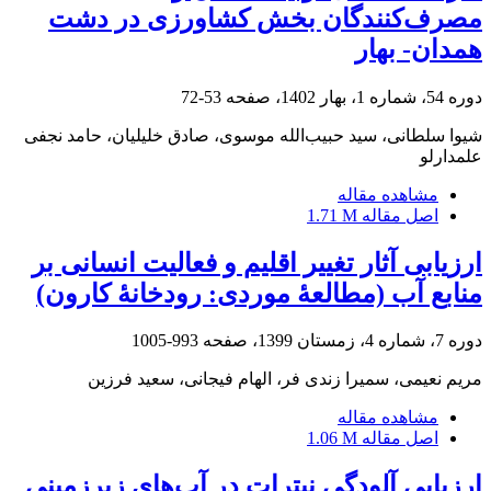
مصرف‌کنندگان بخش کشاورزی در دشت
همدان- بهار
دوره 54، شماره 1، بهار 1402، صفحه
53-72
شیوا سلطانی، سید حبیب‌الله موسوی، صادق خلیلیان، حامد نجفی
علمدارلو
مشاهده مقاله
اصل مقاله
1.71 M
ارزیابی آثار تغییر اقلیم و فعالیت انسانی بر
منابع آب (مطالعۀ موردی: رودخانۀ کارون)
دوره 7، شماره 4، زمستان 1399، صفحه
993-1005
مریم نعیمی، سمیرا زندی فر، الهام فیجانی، سعید فرزین
مشاهده مقاله
اصل مقاله
1.06 M
ارزیابی آلودگی نیترات در آب‌های زیرزمینی