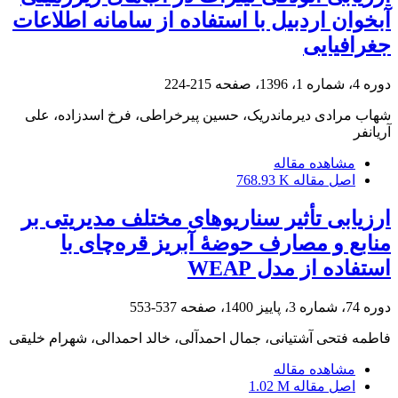
آبخوان اردبیل با استفاده از سامانه اطلاعات
جغرافیایی
دوره 4، شماره 1، 1396، صفحه
215-224
شهاب مرادی دیرماندریک، حسین پیرخراطی، فرخ اسدزاده، علی
آریانفر
مشاهده مقاله
اصل مقاله
768.93 K
ارزیابی تأثیر سناریوهای مختلف مدیریتی بر
منابع و مصارف حوضۀ آبریز قره‌چای با
استفاده از مدل WEAP
دوره 74، شماره 3، پاییز 1400، صفحه
537-553
فاطمه فتحی آشتیانی، جمال احمدآلی، خالد احمدالی، شهرام خلیقی
مشاهده مقاله
اصل مقاله
1.02 M