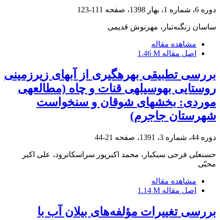
دوره 6، شماره 1، بهار 1398، صفحه
111-123
ساسان زنگنه‌تبار، مهرنوش قدیمی
مشاهده مقاله
اصل مقاله
1.46 M
بررسی تطبیقی بهره‎گیری از آبهای زیرزمینی
روستایی به‎وسیله‎ی قنات و چاه (مطالعه‎ی
موردی: بخش‎های شوقان و سنخواست
شهرستان جاجرم)
دوره 44، شماره 3، 1391، صفحه
21-44
حسنعلی فرجی سبکبار، محمد اکبرپور سراسکانرود، علی اکبر
محبّی
مشاهده مقاله
اصل مقاله
1.14 M
بررسی تغییرات مؤلفه‌های بیلان آب با