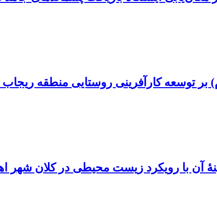
م) بر توسعه کارآفرینی روستایی منطقه ریجاب 
هینۀ آن با رویکرد زیست محیطی در کلان شهر اه