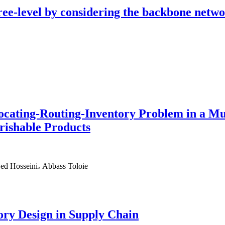
hree-level by considering the backbone netw
ocating-Routing-Inventory Problem in a Mu
rishable Products
d Hosseini، Abbass Toloie
tory Design in Supply Chain