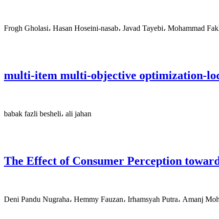
Frogh Gholasi، Hasan Hoseini-nasab، Javad Tayebi، Mohammad Fak
multi-item multi-objective optimization-lo
babak fazli besheli، ali jahan
The Effect of Consumer Perception towar
Deni Pandu Nugraha، Hemmy Fauzan، Irhamsyah Putra، Amanj Moh