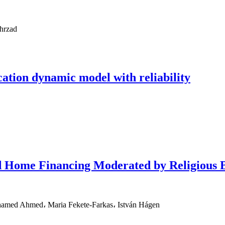
hrzad
cation dynamic model with reliability
d Home Financing Moderated by Religious B
amed Ahmed، Maria Fekete-Farkas، István Hágen