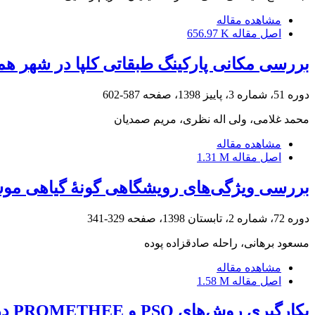
مشاهده مقاله
اصل مقاله
656.97 K
بررسی مکانی پارکینگ طبقاتی کلپا در شهر هم
دوره 51، شماره 3، پاییز 1398، صفحه
587-602
محمد غلامی، ولی اله نظری، مریم صمدیان
مشاهده مقاله
اصل مقاله
1.31 M
بررسی ویژگی‌های رویشگاهی گونۀ گیاهی موسیر (Allium hirtifolium Boiss.) در استان اصفهان با استفاده از رگر
دوره 72، شماره 2، تابستان 1398، صفحه
329-341
مسعود برهانی، راحله صادقزاده پوده
مشاهده مقاله
اصل مقاله
1.58 M
بکارگیری روش‌های PSO و PROMETHEE در مکان‌یابی ایستگاه بازیافت پسماندهای جامد شهری در شهرستان کرج