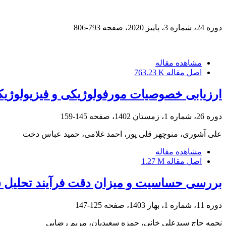
دوره 24، شماره 3، پاییز 2020، صفحه
793-806
مشاهده مقاله
اصل مقاله
763.23 K
ارزیابی خصوصیات مورفولوژیکی و فیزیولوژیکی
دوره 26، شماره 1، زمستان 1402، صفحه
145-159
علی آشوری، منوچهر قلی پور، احمد غلامی، حمید عباس دخت
مشاهده مقاله
اصل مقاله
1.27 M
بررسی حساسیت و میزان دقت فرآیند تحلیل سلسله مراتبی (AHP) در احداث سده
دوره 11، شماره 1، بهار 1403، صفحه
125-147
نجمه حاج سیدعلی خانی، حمزه سعیدیان، مریم رضایی