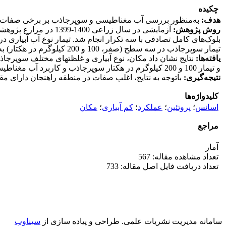
چکیده
هدف:
به‌منظور بررسی آب مغناطیسی و سوپرجاذب بر برخی صفات مور
روش پژوهش:
آزمایشی در سال زراع
بلوک‌های کامل تصادفی با سه تکرار انجام شد. تیمار نوع آب آبیاری 
تیمار سوپرجاذب در سه سطح (صفر، 100 و 200 کیلوگرم در هکتار) به‌عنوان فاکتور فرعی در نظر گرفته شد. در تمام تیمارها، آبیاری براساس 100 درصد نیاز آبی گیاه اعمال شد.
یافته‌ها:
نتایج نشان داد مکان، نوع آبیاری و غلظت­های مختلف سوپر‌جاذ
و تیمار 100 و 200 کیلوگرم در هکتار سوپر‌جاذب و کاربرد آب مغناطیسی، بیش‌ترین مقدار ارتفاع بوته، درصد و عملکرد اسانس و پروتئین، کربوهیدرات­های محلول مشاهده گردید.
نتیجه‌گیری:
باتوجه به نتایج، اغلب صفات در منطقه راهنجان دارای م
کلیدواژه‌ها
اسانس
؛
پروتئین
؛
عملکرد
؛
کم آبیاری
؛
مکان
مراجع
آمار
تعداد مشاهده مقاله: 567
تعداد دریافت فایل اصل مقاله: 733
سامانه مدیریت نشریات علمی.
طراحی و پیاده سازی از
سیناوب