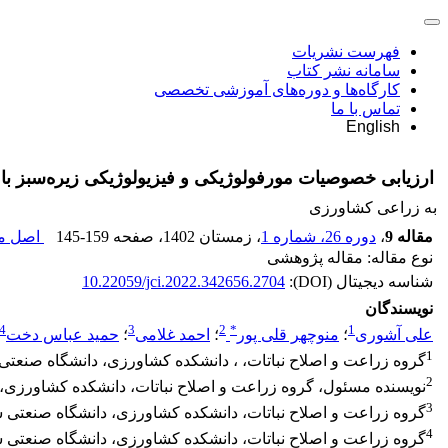
فهرست نشریات
سامانه نشر کتاب
کارگاه‌ها و دوره‌های آموزشی تخصصی
تماس با ما
English
ارزیابی خصوصیات مورفولوژیکی و فیزیولوژیکی زیره‌سبز با
به زراعی کشاورزی
مقاله 9
،
دوره 26، شماره 1
، زمستان 1402
، صفحه
145-159
اصل مق
نوع مقاله: مقاله پژوهشی
شناسه دیجیتال (DOI):
10.22059/jci.2022.342656.2704
نویسندگان
4
3
2
*
1
علی آشوری
؛
منوچهر قلی پور
؛
احمد غلامی
؛
حمید عباس دخت
1
گروه زراعت و اصلاح نباتات، ، دانشکده کشاورزی، دانشگاه صنعتی شاهرود، شاهرود، سم
2
نویسنده مسئول، گروه زراعت و اصلاح نباتات، دانشکده کشاورزی، دانشگاه صنعتی شا
3
گروه زراعت و اصلاح نباتات، دانشکده کشاورزی، دانشگاه صنعتی شاهرود، شاهرود، سم
4
گروه زراعت و اصلاح نباتات، دانشکده کشاورزی، دانشگاه صنعتی شاهرود، شاهرود، سمنا