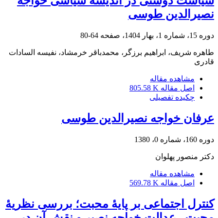
سیاست دوستی در اندیشۀ سیاسی خواجه
نصیرالدین طوسی
دوره 15، شماره 1، بهار 1404، صفحه
64-80
طاهره شریف، ابراهیم برزگر، محمدباقر خرمشاد، نفیسه السادات
قادری
مشاهده مقاله
اصل مقاله
805.58 K
چکیده تفصیلی
عرفان خواجه نصیرالدین طوسی
دوره 160، شماره 0، 1380
دکتر منصور پهلوان
مشاهده مقاله
اصل مقاله
569.78 K
کنترل اجتماعی بر پایۀ محبت؛ بررسی نظریۀ
محبت ـ عدالت خواجه نصیر و نقش آن در