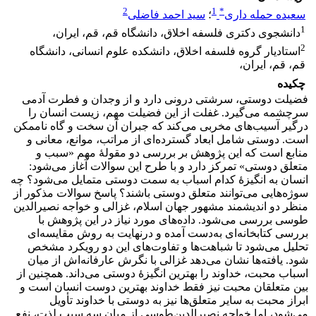
2
1
*
سعیده حمله داری
؛
سید احمد فاضلی
1
دانشجوی دکتری فلسفه اخلاق، دانشگاه قم، قم، ایران،
2
استادیار گروه فلسفه اخلاق، دانشکده علوم انسانی، دانشگاه
قم، قم، ایران،
چکیده
فضیلت دوستی، سرشتی درونی دارد و از وجدان و فطرت آدمی
سرچشمه می‌‌گیرد. غفلت از این فضیلت مهم، زیست انسان را
درگیر آسیب‌‌های مخربی می‌‌کند که جبران آن سخت و گاه ناممکن
است. دوستی شامل ابعاد گسترده‌‌ای از مراتب، موانع، معانی و
منابع است که این پژوهش بر بررسی دو مقولۀ مهم «سبب و
متعلق دوستی» تمرکز دارد و با طرح این سوالات آغاز می‌‌شود:
انسان به انگیزۀ کدام اسباب به سمت دوستی متمایل می‌‌شود؟ چه
سوژه‌‌هایی می‌‌توانند متعلق دوستی باشند؟ پاسخ سوالات مذکور از
منظر دو اندیشمند مشهور جهان اسلام، غزالی و خواجه نصیرالدین
طوسی بررسی می‌شود. داده‌‌های مورد نیاز در این پژوهش با
بررسی کتابخانه‌‌ای به‌دست آمده و درنهایت به روش مقایسه‌‌ای
تحلیل می‌شود تا شباهت‌‌ها و تفاوت‌‌های این دو رویکرد مشخص
شود. یافته‌‌ها نشان می‌‌دهد غزالی با نگرش عارفانه‌‌اش از میان
اسباب محبت، خداوند را بهترین انگیزۀ دوستی می‌‌داند. همچنین از
بین متعلقان محبت نیز فقط خداوند بهترین دوست انسان است و
ابراز محبت به سایر متعلق‌‌ها نیز به دوستی با خداوند تأویل
می‌‌شود، اما خواجه نصیرالدین‌‌طوسی از میان سه سبب لذت، نفع