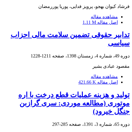
فرشاد کیوان بهجو، پرویز فدایی، پوریا پوررمضان
مشاهده مقاله
اصل مقاله
1.11 M
تدابیر حقوقی تضمین سلامت مالی احزاب
سیاسی
دوره 49، شماره 4، زمستان 1398، صفحه
1211-1228
مقصود عبادی بشیر
مشاهده مقاله
اصل مقاله
421.66 K
تولید و هزینه عملیات قطع درخت با اره
موتوری (مطالعه موردی: سری گرازبن
جنگل خیرود)
دوره 65، شماره 3، 1391، صفحه
285-297