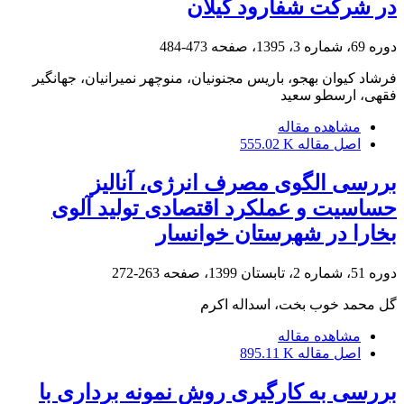
در شرکت شفارود گیلان
دوره 69، شماره 3، 1395، صفحه
473-484
فرشاد کیوان بهجو، باریس مجنونیان، منوچهر نمیرانیان، جهانگیر
فقهی، ارسطو سعید
مشاهده مقاله
اصل مقاله
555.02 K
بررسی الگوی مصرف انرژی، آنالیز
حساسیت و عملکرد اقتصادی تولید آلوی
بخارا در شهرستان خوانسار
دوره 51، شماره 2، تابستان 1399، صفحه
263-272
گل محمد خوب بخت، اسداله اکرم
مشاهده مقاله
اصل مقاله
895.11 K
بررسی به کارگیری روش نمونه برداری با