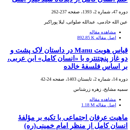
دوره 47، شماره 2، 1393، صفحه
237-262
عین الله خادمی، عبدالله صلواتی، لیلا پوراکبر
مشاهده مقاله
اصل مقاله
892.85 K
قیاس هویت Manu در داستان لاک پشت و
دو غاز پنچتنتره با «انسان کامل» ابن عربی،
بر اساس فلسفۀ خالده
دوره 14، شماره 2، تابستان 1403، صفحه
24-42
سمیه مشایخ، زهره زرشناس
مشاهده مقاله
اصل مقاله
1.18 M
ماهیت عرفان اجتماعی با تکیه بر مؤلفۀ
انسان کامل از منظر امام خمینی(ره)