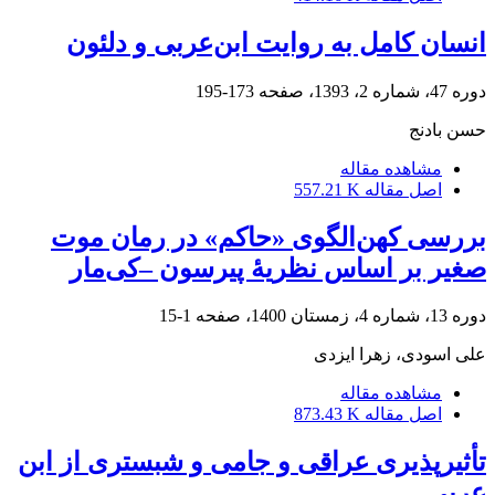
انسان کامل به روایت ابن‌عربی و دلئون
دوره 47، شماره 2، 1393، صفحه
173-195
حسن بادنج
مشاهده مقاله
اصل مقاله
557.21 K
بررسی کهن‌الگوی «حاکم» در رمان موت
صغیر بر اساس نظریۀ پیرسون –کی‌مار
دوره 13، شماره 4، زمستان 1400، صفحه
1-15
علی اسودی، زهرا ایزدی
مشاهده مقاله
اصل مقاله
873.43 K
تأثیرپذیری عراقی و جامی و شبستری از ابن
عربی