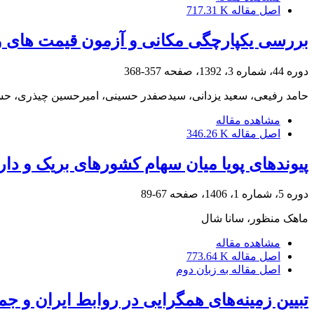
اصل مقاله
717.31 K
بررسی یکپارچگی مکانی و آزمون قیمت های واح
دوره 44، شماره 3، 1392، صفحه
357-368
حامد رفیعی، سعید یزدانی، سیدصفدر حسینی، امیرحسین چیذری، 
مشاهده مقاله
اصل مقاله
346.26 K
پیوندهای پویا میان سهام کشورهای بریک و دارا
دوره 5، شماره 1، 1406، صفحه
67-89
ماهک منظور، سانا شال
مشاهده مقاله
اصل مقاله
773.64 K
اصل مقاله به زبان دوم
تبیین زمینه‌های همگرایی در روابط ایران و جمهوری آذ