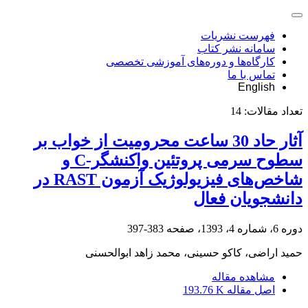
فهرست نشریات
سامانه نشر کتاب
کارگاه‌ها و دوره‌های آموزشی تخصصی
تماس با ما
English
تعداد مقالات:
14
آثار حاد 30 ساعت محرومیت از خواب بر
سطوح سرمی پروتئین واکنشگر-C و
شاخص‌های فیزیولوژیک آزمون RAST در
دانشجویان فعال
دوره 6، شماره 4، 1393، صفحه
383-397
حمید اراضی، کاکو حسینی، محمد زاهد ابوالحسنی
مشاهده مقاله
اصل مقاله
193.76 K