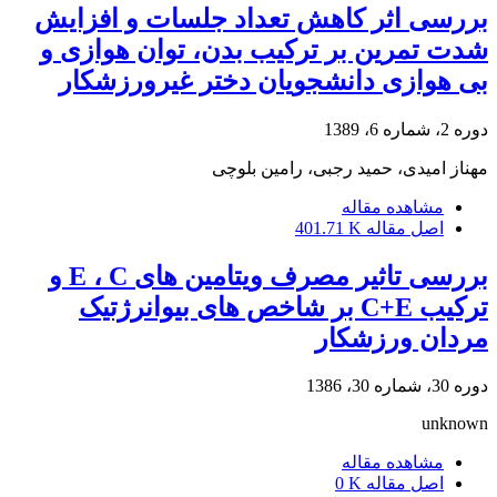
بررسی اثر کاهش تعداد جلسات و افزایش
شدت تمرین بر ترکیب بدن، توان هوازی و
بی هوازی دانشجویان دختر غیرورزشکار
دوره 2، شماره 6، 1389
مهناز امیدی، حمید رجبی، رامین بلوچی
مشاهده مقاله
اصل مقاله
401.71 K
بررسی تاثیر مصرف ویتامین های E ، C و
ترکیب C+E بر شاخص های بیوانرژتیک
مردان ورزشکار
دوره 30، شماره 30، 1386
unknown
مشاهده مقاله
اصل مقاله
0 K