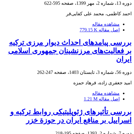
دوره 13، شماره 2، مهر 1399، صفحه
595-622
احمد کاظمی، محمد علی کفایی‌فر
مشاهده مقاله
اصل مقاله
779.15 K
بررسی پیامدهای احداث دیوار مرزی ترکیه
بر فعالیت‌های مرزنشینان جمهوری اسلامی
ایران
دوره 56، شماره 3، تابستان 1403، صفحه
247-262
امید جعفری زاده، فرهاد حمزه
مشاهده مقاله
اصل مقاله
1.21 M
بررسی تأثیرهای ژئوپلیتیکی روابط ترکیه و
اسراییل بر منافع ایران در حوزة خزر
دوره 7، شماره 2، 1393، صفحه
195-218