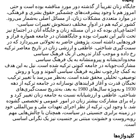
جایگاه زنان تقریباً از گذشته دور مورد مناقشه بوده است و حتی
امروز هم با وجود پیشرفت‌های چشمگیر حقوق بشری و فرهنگی،
در موارد متعددی مشکلات زنان، از مسائل اصلی به‌شمار می‌رود.
کشور ترکیه هم در ادوار مختلف دستخوش تغییرات سیاسی-
اجتماعی‌ای بوده که در آن مسئله زنان و جایگاه آنان در اجتماع نیز
تحت تأثیر این تغییرات بوده و جایگاهشان در جامعه همواره فراز و
فرودهایی داشته است. پژوهش حاضر به تحولاتی می‌پردازد که در
سمت‌گیری شناختی، عاطفی و ارزشی زنان در تاریخ معاصر ترکیه
رخ داده و موجب گذار تدریجی از یک فرهنگ سیاسی
محدوداندیشانه و پیرومنشانه به یک فرهنگ سیاسی
مشارکت‌جویانه در جامعه کنونی ترکیه شده است. نیل به این هدف
به کمک چارچوب نظریه فرهنگ سیاسی آلموند و وربا و روش
توصیفی- تحلیلی محقق شده است. به‌نظر می‌رسد با تغییر ترکیب
نخبگان قدرت و آغاز فرایندهای نوسازانه در جامعه ترکیه از دهه
1930 و به‌ویژه سال‌های 1980 به بعد، به‌تدریج سمت‌گیری‌های
شناختی، عاطفی و ارزشیابانه نسبت به جامعه زنان تغییر کرد و
راه برای مشارکت بیشتر زنان در امور عمومی و تخصصی گشوده
شد. با وجود این، ترکیه از نظر اجرای تعهدات ملی و بین‌المللی خود
در زمینه برابری جنسیتی در سیاست، همچنان با چالش‌هایی مهم
روبه‌روست و خشونت مبتنی بر جنسیت نیز یک نگرانی اساسی
است.
کلیدواژه‌ها