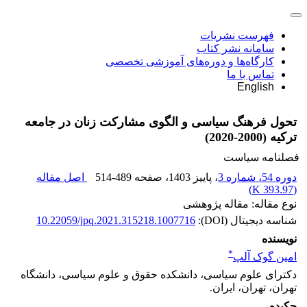
فهرست نشریات
سامانه نشر کتاب
کارگاه‌ها و دوره‌های آموزشی تخصصی
تماس با ما
English
تحول فرهنگ سیاسی و الگوی مشارکت زنان در جامعه
ترکیه (2000-2020)
فصلنامه سیاست
دوره 54، شماره 3
، پاییز 1403
، صفحه
514-489
اصل مقاله
)
393.97 K
(
نوع مقاله: مقاله پژوهشی
شناسه دیجیتال (DOI):
10.22059/jpq.2021.315218.1007716
نویسنده
*
امین گوک آلپ
دکترای علوم سیاسی، دانشکده حقوق و علوم سیاسی، دانشگاه
تهران، تهران، ایران.
چکیده