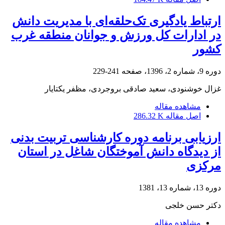
ارتباط یادگیری تک‌حلقه‌ای با مدیریت دانش
در ادارات کل ورزش و جوانان منطقه غرب
کشور
دوره 9، شماره 2، 1396، صفحه
241-229
غزال خوشنودی، سعید صادقی بروجردی، مظفر یکتایار
مشاهده مقاله
اصل مقاله
286.32 K
ارزیابی برنامه دوره کارشناسی تربیت بدنی
از دیدگاه دانش آموختگان شاغل در استان
مرکزی
دوره 13، شماره 13، 1381
دکتر حسن خلجی
مشاهده مقاله