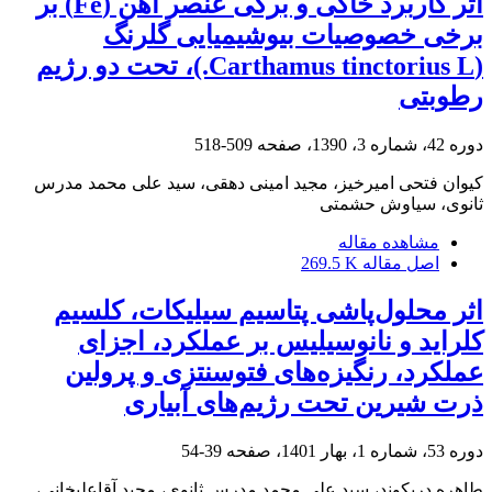
اثر کاربرد خاکی و برگی عنصر آهن (Fe) بر
برخی خصوصیات بیوشیمیایی گلرنگ
(Carthamus tinctorius L.)، تحت دو رژیم
رطوبتی
دوره 42، شماره 3، 1390، صفحه
509-518
کیوان فتحی امیرخیز، مجید امینی دهقی، سید علی محمد مدرس
ثانوی، سیاوش حشمتی
مشاهده مقاله
اصل مقاله
269.5 K
اثر محلول‌پاشی پتاسیم سیلیکات، کلسیم
کلراید و نانوسیلیس بر عملکرد، اجزای
عملکرد، رنگیزه‌های فتوسنتزی و پرولین
ذرت شیرین تحت رژیم‌های آبیاری
دوره 53، شماره 1، بهار 1401، صفحه
39-54
طاهره دریکوند، سید علی محمد مدرس ثانوی، مجید آقاعلیخانی،