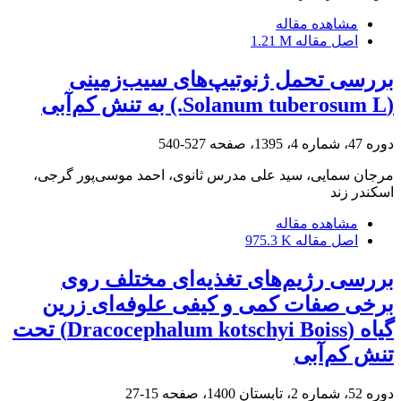
مشاهده مقاله
اصل مقاله
1.21 M
بررسی تحمل ژنوتیپ‌های سیب‌زمینی
(Solanum tuberosum L.) به تنش کم‌آبی
دوره 47، شماره 4، 1395، صفحه
527-540
مرجان سمایی، سید علی مدرس ثانوی، احمد موسی‌پور گرجی،
اسکندر زند
مشاهده مقاله
اصل مقاله
975.3 K
بررسی رژیم‌های تغذیه‌ای مختلف روی
برخی صفات کمی و کیفی علوفه‌ای زرین
گیاه (Dracocephalum kotschyi Boiss) تحت
تنش کم‌آبی
دوره 52، شماره 2، تابستان 1400، صفحه
15-27