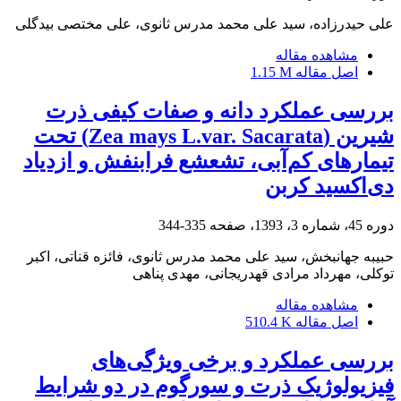
علی حیدرزاده، سید علی محمد مدرس ثانوی، علی مختصی بیدگلی
مشاهده مقاله
اصل مقاله
1.15 M
بررسی عملکرد دانه و صفات کیفی ذرت
شیرین (Zea mays L.var. Sacarata) تحت
تیمارهای کم‌آبی، تشعشع فرابنفش و ازدیاد
دی‌اکسید کربن
دوره 45، شماره 3، 1393، صفحه
335-344
حبیبه جهانبخش، سید علی محمد مدرس ثانوی، فائزه قناتی، اکبر
توکلی، مهرداد مرادی قهدریجانی، مهدی پناهی
مشاهده مقاله
اصل مقاله
510.4 K
بررسی عملکرد و برخی ویژگی‌های
فیزیولوژیک ذرت و سورگوم در دو شرایط