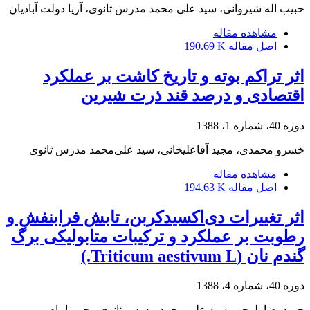
حبیب اله شیروانی، سید علی محمد مدرس ثانوی، آریا دولت آبادیان
مشاهده مقاله
اصل مقاله
190.69 K
اثر تراکم بوته و تاریخ کاشت بر عملکرد
اقتصادی و درصد قند ذرت شیرین
دوره 40، شماره 1، 1388
خسرو محمدی، مجید آقاعلیخانی، سید علی‌محمد مدرس ثانوی
مشاهده مقاله
اصل مقاله
194.63 K
اثر تغییرات دی‌اکسیدکربن، تابش فرابنفش و
رطوبت بر عملکرد و ترکیبات متابولیکی برگ
گندم نان (Triticum aestivum L.)
دوره 40، شماره 4، 1388
حمیدرضا بلوچی، سید علی محمد مدرس ثانوی، یحیی امام