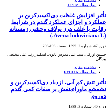
مشاهده مقاله
اصل مقاله
1.09 M
تأثیر افزایش غلظت دی‌اکسیدکربن بر
عملکرد و اجزای عملکرد گندم در شرایط
رقابت با علف هرز یولاف وحشی زمستانه
(Avena ludoviciana L.)
دوره 47، شماره 2، 1395، صفحه
193-203
حسین اورکی، سید علی مدرس ثانوی، اسکندر زند، علی مختصی
بیدگلی
مشاهده مقاله
اصل مقاله
639.09 K
تأثیر تنش کم آبی، ازدیاد دی‌اکسیدکربن و
تشعشع ماوراءبنفش بر صفات کمی گندم
دوروم
دوره 40، شماره 3، 1388