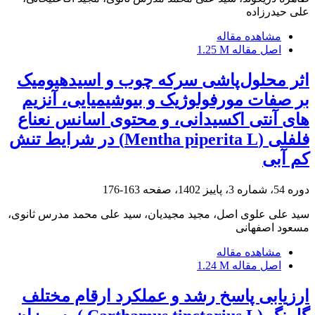
علی حیدرزاده
مشاهده مقاله
اصل مقاله
1.25 M
اثر محلول‌پاشی سرکه چوب و اسید‌هیومیک
بر صفات مورفولوژیک و بیوشیمیایی، آنزیم
‏های آنتی‏ اکسیدانی، و محتوی اسانس نعناع
فلفلی (Mentha piperita L) در شرایط تنش
کم‏ آبی
دوره 54، شماره 3، پاییز 1402، صفحه
163-176
سید علی علوی اصل، مجید مجیدیان، سید علی محمد مدرس ثانوی،
مسعود اصفهانی
مشاهده مقاله
اصل مقاله
1.24 M
ارزیابی پاسخ رشد و عملکرد ارقام مختلف