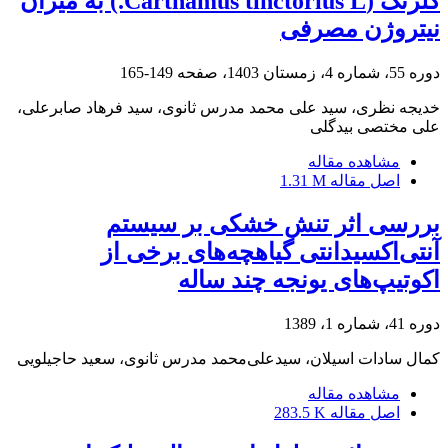
گلرنگ (Carthamus tinctorius L.) به میزان
نیتروژن مصرفی
دوره 55، شماره 4، زمستان 1403، صفحه
149-165
خدیجه نظری، سید علی محمد مدرس ثانوی، سید فرهاد صابرعلی،
علی مختصی بیدگلی
مشاهده مقاله
اصل مقاله
1.31 M
بررسی اثر تنش خشکی بر سیستم
آنتی‌اکسیدانتی گیاهچه‌های برخی از
اکوتیپ‌های یونجه چند ساله
دوره 41، شماره 1، 1389
کمال‌ سادات اسیلان، سید‌علی‌محمد مدرس ثانوی، سعید حاجیلویی
مشاهده مقاله
اصل مقاله
283.5 K