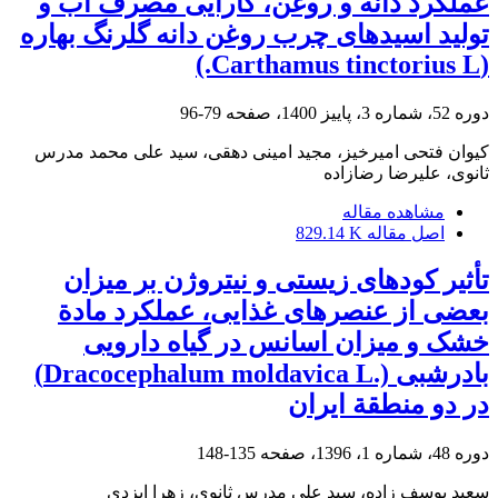
عملکرد دانه و روغن، کارآیی مصرف آب و
تولید اسیدهای چرب روغن دانه گلرنگ بهاره
(Carthamus tinctorius L.)
دوره 52، شماره 3، پاییز 1400، صفحه
79-96
کیوان فتحی امیرخیز، مجید امینی دهقی، سید علی محمد مدرس
ثانوی، علیرضا رضازاده
مشاهده مقاله
اصل مقاله
829.14 K
تأثیر کودهای زیستی و نیتروژن بر میزان
بعضی از عنصرهای غذایی، عملکرد مادة
خشک و میزان اسانس در گیاه دارویی
بادرشبی (.Dracocephalum moldavica L)
در دو منطقة ایران
دوره 48، شماره 1، 1396، صفحه
135-148
سعید یوسف زاده، سید علی مدرس ثانوی، زهرا ایزدی