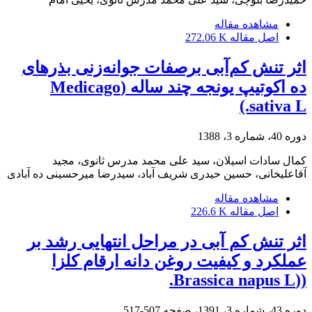
مشاهده مقاله
اصل مقاله
272.06 K
اثر تنش کم‌آبی برصفات جوانه‌زنی بذرهای
ده اکوتیپ یونجه چند ساله (Medicago
sativa L.)
دوره 40، شماره 3، 1388
کمال سادات اسیلان، سید علی محمد مدرس ثانوی، مجید
آقاعلیخانی، حسین حیدری شریف آباد، سیدرضا میرحسینی ده آبادی
مشاهده مقاله
اصل مقاله
226.6 K
اثر تنش کم آبی در مراحل انتهایی رشد بر
عملکرد و کیفیت روغن دانه ارقام کلزا
((Brassica napus L.
دوره 43، شماره 3، 1391، صفحه
507-517