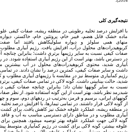
2014).
نتیجه‌گیری کلی
با افزایش درصد تخلیه رطوبتی در منطقه ریشه، صفات کیفی علوف
ماده خشک قابل هضم، فیبر خام، پروتئین خام، خاکستر، دیواره
منهای همی سلولز و دیواره سلولیکاهش یافتند اما صفت
کربوهیدرات‌های محلول درآب، افزایش یافت. رژیم آبیاری مطلوب د
صفات کیفی نسبت به سایر رژیم­ها برتری داشت؛ بنابراین چنانچه 
آبیاری شدید، محتوی کربوهیدرات‌های محلول در آب بیشترین می
داشت و سایر صفات کیفی، کمترین درصد را نشان دادند. در تمامی
رژیم کم­آبیاری متوسط نیز در مقایسه با رژیم­های آبیاری مطلوب و کم
شدید، حالت بینابینی داشت. گونه لاکی در تمامی صفات کیفی، برتری
نسبت به سایر گونه­ها نشان داد؛ بنابراین چنانچه صفات کیفی 
شبدرمد نظر باشد، بهتر است از این گونه استفاده شود. از نظر صفا
گونه­های ایرانی، برسیم و قرمز، به‌ترتیب در رده­های دوم، سوم و چ
از گونه لاکی قرار داشتند. در تمامی تیمارها، با افزایش درصد تخلیه
در منطقه ریشه، عملکرد علوفه خشک نیز کاهش یافت. برای کشت د
آبیاری مطلوب و در مناطق دارای دسترسی مناسب به آب و فاقد
گونه لاکی جهت عملکرد علوفه بهتر توصیه می­شود. همچنین برای 
شودد و برای دستیابی به عملکرد علوفه بالاتر در شرایط خشکی 