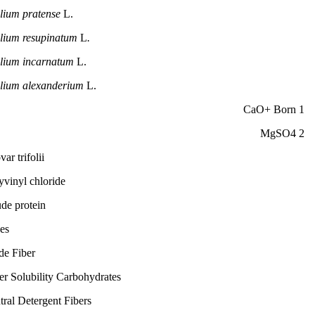
olium pratense
L.
olium resupinatum
L
.
olium incarnatum
L.
olium alexanderium
L.
1 CaO+ Born
2 MgSO4
ar trifolii
vinyl chloride
de protein
es
de Fiber
er Solubility Carbohydrates
ral Detergent Fibers