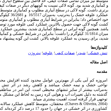
متوسط نیز میزان تمامی صفات کیفی، حد فاصل بین سطوح آبیاری 
و کم­آبیاری شدید بود. گونه لاکی نسبت به گونه­های دیگر در صفات کی
برتری داشت. گونه لاکی در سطح آبیاری مطلوب و کم­آبیاری متوسط، ب
عملکرد علوفه خشک را به‌ترتیب به‌م
خود اختصاص داد؛ بنابراین در شرایط آبیاری مطلوب و کم­آبیاری متو
باشد. همچنین گونه ایرانی در سطح کم­آبیاری شدید، بیشترین عملکرد 
میزان 31/1814 کیلوگرم را داشت؛ بنابراین در شرایط خشکی و کم­آبی
شدید، برای رسیدن به عملکرد علوفه بالاتر، کشت این گونه پیشنهاد می
کلیدواژه‌ها
تنش خشکی
؛
شبدر
؛
صفات کیفی
؛
علوفه
؛
نیتروژن
اصل مقاله
مقدمه
امروزه کم ­آبی یکی از مهم‌ترین عوامل محدود کننده افزایش مح
نواحی خشک و نیمه خشک می­باشد و کاهش رشد در اثر تنش
به‌مراتب بیشتر از سایر تنش­های محیطی است. این امر در مناطقی
توجهی قرار گرفته است، اهمیت بیشتری می­یابد
(Chaves & Oliveira, 2004). محققان، متوسط کاهش عملکرد سالا
کشاورزی در اثر خشکی در جهان را حدود 17 درصد ذکر ک