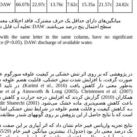
 DAW
66.07b
22.97c
13.76c
7.62c
15.35a
21.57c
24.82c
میانگین‌های دارای حداقل یک حرف مشترک، فاقد اختلاف معنی
سطح احتمال پنج درصد می‌باشند. DAW: تخلیه آب قابل دسترس.
ith the same letter in the same column, have no significant
ce (P<0.05). DAW: discharge of available water.
در پژوهشی که بر روی اثر تنش خشکی بر کیفیت علوفه سورگوم عل
صورت گرفت، با افزایش شدت تنش خشکی، قابلیت هضم علوفه 
به‌طور معنی دار کاهش یافت (Karimi
et al
., 2016). در تأیی
. (2007) و Craine
et al
Ainsworth & Long (2005)، Christensen
et al
همکاران (2010) گزارش کردند که افزایش درجه حرارت و کاهش 
بـه کـاهش کیفیت و قابلت هضم علوفه در شرایط تنش خشکی اشار
است که با نتایج حاصل از این پژوهش بر روی گونه­های شبدر مطابقت 
نتایج تجزیه واریانس فیبر خام نشان داد که اثر آبیاری بر این صفت
به رژیم آبیاری مطلوب اختصاص داشت که با سایر رژیم­های کم­