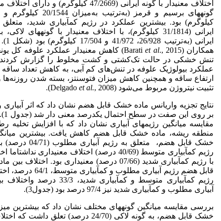
اختلاف معنی­دار با گونه ایرانی (47/2669 کیلوگرم) و دارای اخ
کیلوگرم) بود. بیشترین عملکرد در رژیم کم­آبیاری شدید، متعلق 
ایرانی (31/1814 کیلوگرم)، با اختلاف معنی­دار با گونه­های لاکی
ایرانی (به‌ترت
همکاران (Barati
et al
., 2015) کاهش معنی­دار عملکرد علوفه کل ی
تنش خشکی در حالت تک‌کشتی و کشت مخلوط را گزارش کردند
عملکرد بیولوژیک علوفه در تنش‌های کم آبی، به کاهش تعداد ساقه د
ارتفاع ساقه و همچنین کاهش میزان فتوسنتز، بسته شدن روزنه‌ها 
تثبیت نیتروژن مربوط می‌شود (Delgado
, 2008).
et al.
نتایج تجزیه واریانس ماده خشک قابل هضم نشان داد که اثر آبیاری و 
بر روی ای
مقایسه میانگین رژیم­های آبیاری نشان داد که با افزایش تخلیه ر
منطقه ریشه، ماده خشک قابل هضم کاهش یافت. بیشترین میانگی
خشک قابل هضم، متعلق به رژیم آبیاری
رژیم کم­آبیاری متوسط (40/69 درصد) اختلاف معنی­داری نداشتا
با رژیم کم­آبیاری شدید (07/66 درصد) معنی­داری بود. اختلاف 
قابل هضم رژیم آبیاری مطلوب و کم­آبیاری 
رژیم کم­آبیاری متوسط و کم­آبیاری شدید، 33/3 در
آبیاری مطلوب و کم­آبیاری شدید نیز 97/4 درصد بود (جدول3).
بررسی مقایسه میانگین گونه­های مختلف نشان داد که بیشترین میز