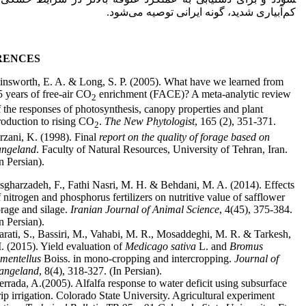
کم‌آبیاری شدید، گونه ایرانی توصیه می‌شود.
RENCES
insworth, E. A. & Long, S. P. (2005). What have we learned from
5 years of free-air CO
enrichment (FACE)? A meta-analytic review
2
f the responses of photosynthesis, canopy properties and plant
roduction to rising CO
.
The New Phytologist
, 165 (2), 351-371.
2
rzani, K. (1998). Final
report on the quality of forage based on
angeland
. Faculty of Natural Resources, University of Tehran, Iran.
n Persian).
sgharzadeh, F., Fathi Nasri, M. H. & Behdani, M. A. (2014). Effects
f nitrogen and phosphorus fertilizers on nutritive value of safflower
orage and silage.
Iranian Journal of Animal Science
, 4(45), 375-384.
n Persian).
arati, S., Bassiri, M., Vahabi, M. R., Mosaddeghi, M. R. & Tarkesh,
. (2015). Yield evaluation of
Medicago sativa
L. and
Bromus
omentellus
Boiss. in mono-cropping and intercropping.
Journal of
angeland
, 8(4), 318-327. (In Persian).
errada, A.(2005). Alfalfa response to water deficit using subsurface
rip irrigation. Colorado State University. Agricultural experiment