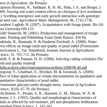
tress in Agriculture
. (In Persian)
ajnoun Hosseini, N., Siddique, K. H. M., Palta, J. A. and Berger, J.
009. Sowing soil water content effects on chickpea (
Cicer arietinum
.): Seedling emergence and early growth interaction with genotype
nd seed size.
Agricultural Water Management
, 96, 1732-1736.
azaheri Laghab, H. (2007). Acquaintance with forage plants. Bu-Ali
ina University169-133.
odir Shanechi, M. (2001). Production and management of forage
lants. Printing and Publishing Astan Quds Razavi. 430 Pp.
akhoda, B., Banisadr, N. & Hashemi Dezfouli, A. (2000). Water
ress effects on forage yield and quality of pearl millet (
Pennisetum
mericanum
L. Var. Nutirifeed).
Iranian Journal of Agricultural
cience
, 31, 701-712. (In Persian)
rloff, S. B. & Putnam. D. H. (1998).
Selecting cutting schedules-The
ield and quality tradeoff
.
lfalfa.ucdavis.edu/symposium/proceedings/1998/98-40.pdf
aygozar, Y., Ghanbari, A., Heydari, M. & Tavassoli, A. (2009).
fect of foliar application of certain micronutrients on qualitative and
antitative characteristics of pearl millet
Pennisetum glacum
) under drought stress.
Journal of Agriculture
cience
, 3(10), 67-79. (In Persian).
etit Helene, V., Pesant, A. R., Baranett, G. M., Mason, W. N. &
ionne, J. L. (1992). Quality and morphological characteristics of
lfalfa as affected by soil moisture, pH and phosphorus fertilization.
anadian Plant Science
, 1, 147-162.