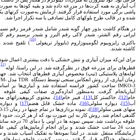
آب آبیاری به همه کرت‌ها در مزرعه داده شد و بقیه کودها به صورت 
پاشی برگی مورد استفاده قرار گرفتند. آزمایش به‌صورت کرت­های یک­
شده و در قالب طرح بلوک­های کامل تصادفی با سه تکرار اجرا شد.
در هنگام کاشت بذور چهار گونه شبدر شامل شبدر قرمز رقم نسیم
ایرانی رقم الشتر، شبدر لاکی رقم البرز و شبدر برسیم رقم کار
[10]
باکتری رایزوبیوم لگومینوزاروم (بایووار تریفولی
) تلقیح شدند
کاشته شدند.
برای این‌که میزان آبیاری و تنش خشکی با دقت بیشتری اعمال شود،
[11]
قطره­ای برای مزرعه فوق در نظرگرفته شد. در این راستا، لولهPVC
لوله‌های پلاستیکی (تیپ) مخصوص آبیاری قطره­ای انتخاب شد. جهت
زمان آبیاری، از رو
IMKO-3 ساخت کشور فرانسه استفاده شد و آبیاری‌ها بر‌ اس
آبیاریانجام گرفت. به‌منظور اندازه‌گیری صفات کیفی علوفه (پ
خام
[12]
، خاکستر کل
[13]
، فیبر خام
[14]
، محتوی کربوهیدراتهای مح
آب
[15]
، دیواره سلولی
[16]
، ماده خشک قابل هضم
[17]
و دیواره
منهای همی سلولز
[18]
علوفه برداشت شد. سپس نمونه ها در آونی ب
مدت 24 ساعت خشک شدند و برای انجام آزمایش‌های کیفی عل
آزمایشگاه منتقل شدند. در ابتدا نمونهَ‌ها به تفکیک آسیاب شدند و
بسته‌های جداگانه قرار گرفتند­. بررسی کیفیت علوفه تیمارهای 