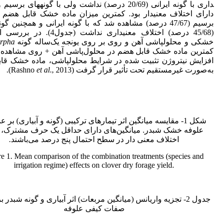
داری با گونه ایرانی (20/69 درصد) نداشت ولی با گونه­های بر
دارای اختلاف معنی­دار بود. کمترین میزان ماده خشک قابل هضم د
برسیم (47/67 درصد) مشاهده شد که با گونه ایرانی و همچنین گ
(45/68 درصد) اختلاف معنی­داری نداشت (جدول
خشکی و محلول­پاشی آهن و روی بر روی یونجه یک‌ساله گونه
rpha
کمترین ماده خشک قابل هضم در محلول‌پاشی آهن + روی مشاهده ش
افزایش نیتروژن تثبیت شده در شرایط محلول­پاشی، ماده خشک قا
به‌صورت غیرمستقیم تحت تأثیر قرار گرفت (Rashno
., 2013).
et al
شکل 1- مقایسه میانگین اثر تیمارهای ترکیبی (گونه و آبیاری) بر 
علوفه خشک شبدر. میانگین‌های دارای حداقل یک حرف مشترک، 
اختلاف معنی دار در سطح احتمال پنج درصد می‌باشند.
re 1. Mean comparison of the combination treatments (species and
irrigation regime) effects on clover dry forage yield.
جدول 2- تجزیه واریانس (میانگین مربعات) اثر آبیاری و گونه شبدر 
صفات کیفی علوفه