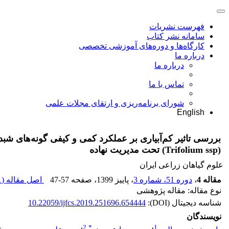
فهرست نشریات
سامانه نشر کتاب
کارگاه‌ها و دوره‌های آموزشی تخصصی
درباره ما
درباره ما
تماس با ما
شورای برنامه‌ریزی و ارتقای مجلات علمی
English
بررسی تاثیر کم‌آبیاری بر عملکرد کمی و کیفی گونه‌های شبد
(Trifolium ssp) تحت مدیریت نهاده
علوم گیاهان زراعی ایران
مقاله 4
،
دوره 51، شماره 3
، پاییز 1399
، صفحه
47-57
اصل مقاله (
M
نوع مقاله: مقاله پژوهشی
شناسه دیجیتال (DOI):
10.22059/ijfcs.2019.251696.654444
نویسندگان
2
*
1