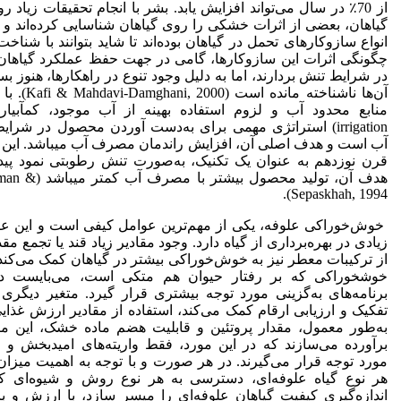
از 70٪ در سال می‌تواند افزایش یابد. بشر با انجام تحقیقات زیاد ر
گیاهان، بعضی از اثرات خشکی را روی گیاهان شناسایی کرده‌اند و ب
انواع سازو‌کارهای تحمل در گیاهان بوده‌اند تا شاید بتوانند با شناخت 
چگونگی اثرات این سازوکار‌ها، گامی در جهت حفظ عملکرد گیاهان
در شرایط تنش بردارند، اما به دلیل وجود تنوع در راهکارها، هنوز بس
آن‌ها ناشناخته مانده است 
irrigation) استراتژی مهمی برای به‌دست آوردن محصول در شرای
آب است و هدف اصلی آن، افزایش راندمان مصرف آب می­باشد. این ش
قرن نوزدهم به عنوان یک تکنیک، به‌صورت تنش رطوبتی نمود پیدا
هدف آن، تولید محصول بیشتر ب
Sepaskhah, 1994).
خوش‌خوراکی علوفه، یکی از مهم‌ترین عوامل کیفی است و این عام
زیادی در بهره‌برداری از گیاه دارد. وجود مقادیر زیاد قند یا تجمع مق
از ترکیبات معطر نیز به خوش‌خوراکی بیشتر در گیاهان کمک می‌کند
خوش­خوراکی که بر رفتار حیوان هم متکی است، می‌بایست د
برنامه‌های به‌گزینی مورد توجه بیشتری قرار گیرد. متغیر دیگری
تفکیک و ارزیابی ارقام کمک می‌کند، استفاده از مقادیر ارزش غذا
به‌طور معمول، مقدار پروتئین و قابلیت هضم ماده خشک، این من
برآورده می‌سازند که در این مورد، فقط واریته‌های امیدبخش و خ
مورد توجه قرار می‌گیرند. در هر صورت و با توجه به اهمیت میزا
هر نوع گیاه علوفه‌ای، دسترسی به هر نوع روش و شیوه‌ای که 
اندازه‌گیری کیفیت گیاهان علوفه‌ای را میسر سازد، با ارزش و ب