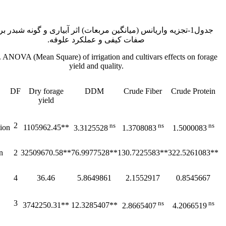
جدول1-تجزیه واریانس (میانگین مربعات) اثر آبیاری و گونه شبدر ب
صفات کیفی و عملکرد علوفه.
. ANOVA (Mean Square) of irrigation and cultivars effects on forage
yield and quality.
DF
Dry forage
DDM
Crude Fiber
Crude Protein
yield
2
ns
ns
ns
tion
1105962.45**
3.3125528
1.3708083
1.5000083
on
2
32509670.58**
76.9977528**
130.7225583**
322.5261083**
4
36.46
5.8649861
2.1552917
0.8545667
3
ns
ns
3742250.31**
12.3285407**
2.8665407
4.2066519