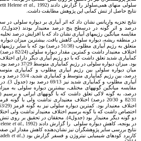
سلولی منهای همی‌سلولز را گزارش دادند (Petit Helene
et al.
نتایج حاصل از تنش کم­آبی این پژوهش مطابقت داشت.
درصد و اثر گ
مقایسه میانگین رژیم­های آبیاری نشان داد که با افزایش درصد تخلی
در منطقه ریشه، دیواره سلولی کاهش یافت. بیشترین میزان دیواره
متعلق به رژیم آبیاری مطلوب (51/38 درصد) بود که با سایر ر
اختلاف معنی­دار داشت و کمترین مقد
کم­آبیاری شدید تعلق داشت که با دو رژیم آبیاری دیگر دارای اختلاف م
بود. میزان دیواره سلولی در رژیم کم­آبیار
درصد، بین رژیم کم­آبیاری متوسط و کم­آب
آبیاری مطلوب و کم­آبیاری 
درصد، به گونه لاکی تعلق داشت که با گونه­های ایرانی و برسیم (ب
82/31 و 20/30 درصد) اختلاف معنی­داری نداشت ولی با گونه قر
اختصاص داشت که با گونه برسیم اختلاف معنی­دار نداشت ولی اختلا
دو گونه دیگر معنی­دار بود (جدول4). محققان در تحقیق بر 
در یونجه، کاهش دیواره سلولی را گزارش دادند (Petit Helene
et al.
نتایج بررسی سایر پژوهشگران نیز نشان‌دهنده کاهش مقدار این صفت
کاربرد کودهای شیمیایی نیتروژن و فسفر گزارش بود (Asgharzadeh
.,
et al