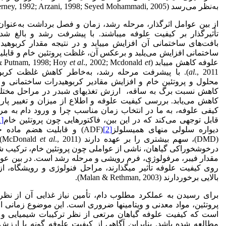
به‌نظر می‌رسد (Cherney, 1992; Arzani, 1998; Seyed Mohammadi, 2005).
از بین عوامل اثرگذار، مرحله رشد، زمان و فصل برداشت به‌عنوان
تأثیرگذار بر کیفیت علوفه می­باشند. با پیشرفت رشد و بالغ شدن
بافت‌های ساختمانی آن افزایش می­یابد و در نتیجه مقدار کربوهید
ساختمانی افزایش می‌یلبد و برعکس آن، غلظت پروتئین خام و قابل
علوفه کاهش می­یابد (Orloff & Putnam, 1998; Hoy
et
., 2002; Mcdonald
et al
al
., 2011). با پیشرفت مرحله رشد، به‌خاطر کاهش غلظت کرب
محلول و پروتئین خام و افزایش مقادیر کربوهیدرات ساختمانی و 
کاهش نسبت برگ به ساقه، ارزش تغذیه­ای شبدر در مراحل مخت
کاهش می‌یابد. بررسی کیفیت علوفه و اطلاع از میزان و تغییر پار
کیفی علوفه، به ما در انتخاب زمان مناسب چرا و ورود دام به مر
قابل توجهی می‌کند که در این بین، فاکتورهایی چون پروتئین خام
[1]
دیواره سلولی منهای همی­سلولز
[2]
(ADF) و قابلیت هضم ماده خشک
(DMD)، سهم بیشتری را بر عهده دارند (McDonald
et al
.,
درخوش­خوراکی گیاهان، ناشی از عواملی چون پروتئین خام، ترکیب ش
مقدار فیبر، مرفولوژی، فرم رویشی و مرحله رشد است. در بین عوا
روی کیفیت علوفه تأثیر می­گذارند، مراحل فنولوژی و رویشگاه، ا
بالایی برخوردارند (Malan & Rethman, 2003).
برای رسیدن به عملکرد مطلوب دام، تأمین نیاز غذایی آن از نظر 
پروتئین، مواد معدنی و ویتامین­ها ضروری است. این موضوع زمانی امک
است که کیفیت علوفه گیاهان مرتعی از نظر ترکیبات شیمیایی و 
مطالعه شده باشد. بنابراین آگاهی از کیفیت علوفه گونه با ارزش م