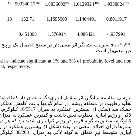
6
ns
ns
ns
903340.17**
1.8836602
1.0129324
1.9338824
18
132.71
1.1695009
1.1404491
0.8011917
0.451808
1.570914
4.086421
4.937991
**، *، ns: به‌ترتیب نشانگر اثر معنی‌دار در سطح احتمال یک و پن
غیر معنی‌دار است.
d ns indicate significant at 1% and 5% of probability level and non
ant, respectively.
بررسی مقایسه میانگین اثر متقابل آبیاری×گونه نشان داد که افزا
تخلیه رطوبت در منطقه ریشه، در تمام گونه­ها باعث کاهش عملکرد
خشک شد (شکل 1). بیشترین عملکرد به می
کیلوگرم، متعلق به گونه قرمز در رژیم کم‌آبیاری شدید بود که هر دو 
آبیاری متوسط نیز متعلق به گونه لا