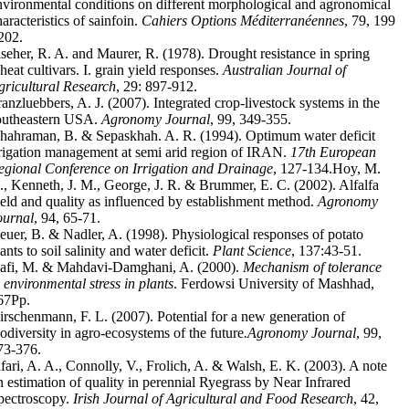
nvironmental conditions on different morphological and agronomical
aracteristics of sainfoin.
Cahiers Options Méditerranéennes
, 79, 199
 202.
iseher, R. A. and Maurer, R. (1978). Drought resistance in spring
heat cultivars. I. grain yield responses.
Australian Journal of
gricultural Research
, 29: 897-912.
ranzluebbers, A. J. (2007). Integrated crop-livestock systems in the
outheastern USA.
Agronomy Journal
, 99, 349-355.
hahraman, B. & Sepaskhah. A. R. (1994). Optimum water deficit
rrigation management at semi arid region of IRAN.
17th European
egional Conference on Irrigation and Drainage
, 127-134.Hoy, M.
., Kenneth, J. M., George, J. R. & Brummer, E. C. (2002). Alfalfa
ield and quality as influenced by establishment method.
Agronomy
ournal
, 94, 65-71.
euer, B. & Nadler, A. (1998). Physiological responses of potato
ants to soil salinity and water deficit.
Plant Science
, 137:43-51.
afi, M. & Mahdavi-Damghani, A. (2000).
Mechanism of tolerance
o environmental stress in plants
. Ferdowsi University of Mashhad,
67Pp.
irschenmann, F. L. (2007). Potential for a new generation of
iodiversity in agro-ecosystems of the future
.
Agronomy Journal
, 99,
73-376.
afari, A. A., Connolly, V., Frolich, A. & Walsh, E. K. (2003). A note
n estimation of quality in perennial Ryegrass by Near Infrared
pectroscopy.
Irish Journal of Agricultural and Food Research
, 42,