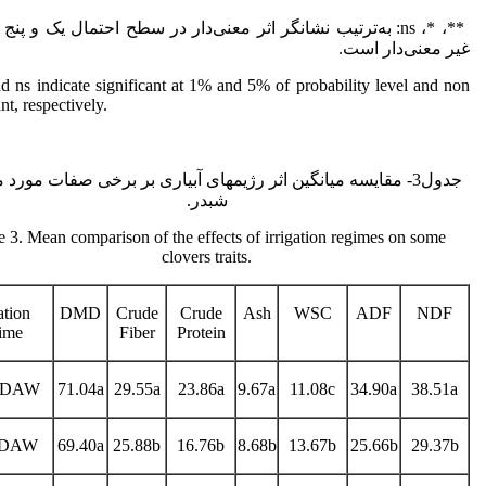
**، *، ns: به‌ترتیب نشانگر اثر معنی‌دار در سطح احتمال یک و پن
غیر معنی‌دار است.
d ns indicate significant at 1% and 5% of probability level and non
ant, respectively.
جدول3- مقایسه میانگین اثر رژیم­های آبیاری بر برخی صفات مورد 
شبدر.
e 3. Mean comparison of the effects of irrigation regimes on some
clovers traits.
ation
DMD
Crude
Crude
Ash
WSC
ADF
NDF
ime
Fiber
Protein
 DAW
71.04a
29.55a
23.86a
9.67a
11.08c
34.90a
38.51a
 DAW
69.40a
25.88b
16.76b
8.68b
13.67b
25.66b
29.37b