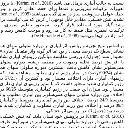
نسبت به حالت آبیاری نرمال می باشد (Karimi
et al
., 2016). با 
تغییرات ترکیبات نیتروژنی و قندها برای حفظ تعادل کربن و نیتر
جمله عوامل سرنوشت ساز در بقای گیاه می‌باشند (Schubert
et al
تشدید تنش خشکی، مقادیر قابل توجهی از کربن که می توانست برای
رشد گیاه مورد استفاده قرار گیرد، به‌منظور تنظیم اسمزی، در
ترکیبات اسمزی مثل قندها به کار می‌رود و موجب کاهش رشد و 
قند آزاد در آن‌ها می‌شود (De Herralde
., 1998).
et al
بر اساس نتایج تجزیه واریانس، اثر آبیاری بر دیواره سلولی منهای هم
نشاندر سطح یک­ درصد معنی‌دار بود اما اثر گونه واثر متقابل آبیاری×گ
معنی­دار نشد (جدول2). بررسی مقایسه میانگین رژیم­های آبیاری ن
با افزایش درصد تخلیه رطوبت در منطقه ریشه، دیواره سلولی
همی‌سلولز نشان کاهش یافت. بیشترین دیواره سلولی منهای همی
نشان (90/34درصد) در تیمار رژیم آبیاری مطلوب مشاهده شد که
رژیم­های آبیاری د
رژیم کم­آبیاری شدید متعلق داشت که با سایر رژیم­های آبیاری دارای
معنی­دار بود. میزان
اختلاف بین دیواره سلولی منهای همی‌سلولز بین آبیاری مطلوب و کم
متوسط 24/9 درصد، اختلاف بین رژیم کم­آبیاری متوسط و کم­آبیا
درصد بود (جدول 3). در بررسی اثر خشکی،
al
et
Karimi
. (2016) در پژوهش خود نشان دادند که تنش خشک
کاهش معنی دار دیواره سلولی منهای همی‌سلولز در سورگوم علوفه 
سایر پژوهشگران نیز در تحقیق بر روی تنش خشکی در یونجه، کاهش 