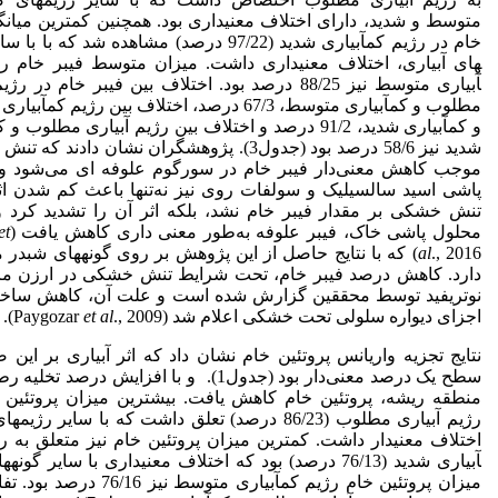
متوسط و شدید، دارای اختلاف معنی­داری بود. همچنین کمترین میانگ
آبیاری متوسط نیز 88/25 درصد بود. اختلاف بین فیبر خام در ر
مطلوب و کم­آبیاری متوسط، 67/3 درصد، اختلاف بین رژیم کم­
و کم­آبیاری شدید، 91/2 درصد و اختلاف بین رژیم آبیاری مطلوب و
شدید نیز 58/6 درصد بود (جدول3). پژوهشگران نشان دادند 
موجب کاهش معنی‌دار فیبر خام در سورگوم علوفه ای می‌شود و
پاشی اسید سالسیلیک و سولفات روی نیز نه‌تنها باعث کم شدن اث
تنش خشکی بر مقدار فیبر خام نشد، بلکه اثر آن را تشدید کرد و 
محلول پاشی خاک، فیبر علوفه به‌طور معنی داری کاهش یافت (Karimi
et
al
., 2016) که با نتایج حاصل از این پژوهش بر روی گونه­های شبد
دارد. کاهش درصد فیبر خام، تحت شرایط تنش خشکی در ارزن مر
نوتریفید توسط محققین گزارش شده است و علت آن، کاهش ساخ
اجزای دیواره سلولی تحت خشکی اعلام شد (Paygozar
., 2009).
et al
نتایج تجزیه واریانس پروتئین خام نشان داد که اثر آبیاری بر این
سطح یک ­درصد معنی‌دار بود (جدول1). و با افزایش درصد ت
منطقه ریشه، پروتئین خام کاهش یافت. بیشترین میزان پروتئین خ
رژیم آبیاری مطلوب (86/23 درصد) تعلق داشت که با سایر رژیم
آبیاری شدید (76/13 درصد) بود که اختلاف معنی­داری با سایر گون
میزان پروتئین خام رژیم کم­آبیاری متوسط نیز 6