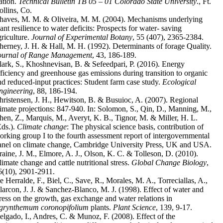
tation.
Technical Bulletin TB 05 – 01 Colorado State University
., Ft.
ollins, Co.
haves, M. M. & Oliveira, M. M. (2004). Mechanisms underlying
ant resilience to water deficits: Prospects for water- saving
griculture.
Journal of Experimental Botany
, 55 (407), 2365-2384.
herney, J. H. & Hall, M. H. (1992). Determinants of forage Quality.
ournal of Range Management
, 43, 186-189.
lark, S., Khoshnevisan, B. & Sefeedpari, P. (2016). Energy
fficiency and greenhouse gas emissions during transition to organic
nd reduced-input practices: Student farm case study.
Ecological
ngineering
, 88, 186-194.
hristensen, J. H., Hewitson, B. & Busuioc, A. (2007). Regional
limate projections: 847-940. In: Solomon, S., Qin, D., Manning, M.,
hen, Z., Marquis, M., Averyt, K. B., Tignor, M. & Miller, H. L.
Eds.).
Climate change
: The physical science basis, contribution of
orking group I to the fourth assessment report of intergovernmental
anel on climate change, Cambridge University Press, UK and USA.
raine, J. M., Elmore, A. J., Olson, K. C. & Tolleson, D. (2010).
limate change and cattle nutritional stress.
Global Change Biology
,
6(10), 2901-2911.
e Herralde, F., Biel, C., Save, R., Morales, M. A., Torreciallas, A.,
larcon, J. J. & Sanchez-Blanco, M. J. (1998). Effect of water and
tress on the growth, gas exchange and water relations in
grynthemum coronopifolium
plants.
Plant Science
, 139, 9-17.
elgado, I., Andres, C. & Munoz, F. (2008). Effect of the