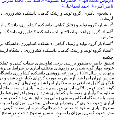
داریوش نعمت الهی
؛
حمیدرضا عیسوند
؛
سید علی محمد مدرس ثا
5
4
ناصر اکبری
؛
احمد اسماعیلی
1
دانشجوی دکتری، گروه تولید و ژنتیک گیاهی، دانشکده کشاورزی، دا
لرستان
2
دانشیار، گروه تولید و ژنتیک گیاهی، دانشکده کشاورزی، دانشگاه ل
3
استاد، گروه زراعت و اصلاح نباتات، دانشکده کشاورزی، دانشگاه ت
مدرس.
4
استادیار گروه تولید و ژنتیک گیاهی، دانشکده کشاورزی، دانشگاه ل
5
استاد گروه تولید و ژنتیک گیاهی، دانشکده کشاورزی، دانشگاه لرست
چکیده
تحقیق حاضر به‌منظور بررسی برخی تفاوت‌های صفات کیفی و عملکر
علوفه چهار گونه شبدر، در رژیم‌های مختلف آبیاری در شرایط مدیریت
پرنهاده در سال 1394 در مزرعه پژوهشی دانشکده کشاورزی دانشگ
مدرس تهران اجرا شد. آزمایش به‌صورت کرت­های یک­بار خرد شده و در
بلوک­های کامل تصادفی در سه تکرار اجرا شد و تیمارهای آزمایش شام
گونه شبدر قرمز، لاکی، ایرانی و برسیم و رژیم آبیاری در سه سطح آب
مطلوب، کم‌آبیاری متوسط و کم‌آبیاری شدید از روش افزایش فواصل 
آبیاری شدید، محتوی کربوهیدرات­های محلول، بیشترین میزان را نسبت 
سطوح آبیاری به خود اختصاص داد درحالی‌که در سایر صفات کیفی،
تنش شدید، کمترین میزان را نسبت به سایر سطوح داشت. در سطح کم