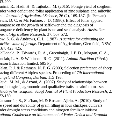
93-299.
arimi, R., Hadi, H. & Tajbaksh, M. (2016). Forage yield of sorghum
nder water deficit and foliar application of zinc sulphate and salicylic
cid.
Journal of Agricultural Science
, 26 (2), 169-187. (In Persian)
ewis, D. C. & Mc Farlane, J. D. (1986). Effect of foliar applied
anganese on the growth of safflower and the diagnosis of
anganese deficiency by plant issue and seed analysis.
Australian
ournal Agriculture Research
, 37, 567-572.
ow, S. G. & Andrews, C. L. (1987).
A service for estimating the
utritive value of forage
. Department of Agriculture, Glen field, NSW,
167, 423-425.
cDonald, P., Edwards, R. A., Greenhalgh, J. F. D., Morgan, C. A.,
th
inclair, L. A. & Wilkinson. R. G. (2011).
Animal Nutrition
(7
ed.).
erson Education limited, 685 Pp.
alan, P. J. & Rethman. N. F. G. (2003).Selection preference of sheep
razing different Atriplex species. Proceeding of
7th International
angeland Congress, Durban
, 115-193.
ajidi, M. M., & Arzani, A. (2007). Study of relationships between
orphological, agronomic and qualitative traits in sainfoin masses
Onobrychis viciifolia.
Scop
)
Journal of Plant Production Research,
2,
72-159
.
ansoorifar, S., Sha'ban, M. & Rostami Ajirlu, A. (2010). Study of
e speed and durability of grain filling in four chickpea cultivars
der drought stress conditions and nitrogen fertilizer initiator.
ational Conference on Management of Water Deficit and Drought