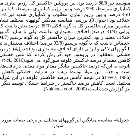
متوسط نیز 68/8 درصد بود. بین پروتئین خاکستر کل رژیم آبیار
کم­آبیاری متوسط، 99/0 درصد و بین رژیم کم­آبیاری متوسط، کم­آب
اختلاف بود (جدول 3). بررسی مقایسه میانگین گونه­های مختلف نش
بیشترین میزان خاکستر کل به گونه لاکی (35/9 درصد تع
ایرانی (31/9 درصد) اختلاف معنی­داری نداشت ولی با سایر گونه­
اختصاص داشت که با گونه برسیم (03/8 درصد) اختلاف معنی
با گونه­های لاکی و ایرانی دارای اختل
خشکی، محققین در پژوهش خود گزارش کردند که تنش خشکی
کاهش معنی­دار درصد خاکستر علوفه سورگوم می شود(Karimi
et al.
باتوجه به این‌که درصد خاکستر، بیانگر مقدار مواد معدنی در بافت‌ها
است و جذب این مواد توسط ریشه در شرایط خشکی کاهش می
(Lewis, 1986)؛ در نتیجه کاهش درصد خاکستر علوفه در این شرا
محتمل است. کاهش درصد خاکستر در شرایط خشکی توسط دیگر 
نیز گزارش شده است (Nakhoda
., 2000).
et al
جدول4- مقایسه میانگین اثر گونه­های مختلف بر برخی صفات مورد
شبدر.