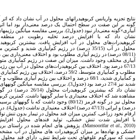
نتایج تجزیه واریانس کربوهیدراتهای محلول در آب نشان داد که اثر آ
گونه بر این صفت در سطح احتمال یک­ درصد معنی‌دار بود اما اثر
آبیاری×گونه معنی‌دار نبود (جدول2). بررسی مقایسه میانگین رژ
نشان داد که با افزایش درصد تخلیه رطوبت در منطقه 
کربوهیدرات‌های محلول در آب افزایش یافت. بیشترین کربوهیدر
محلول در آب (35/15 درصد) در رژیم کم‌آبیاری شدید و کمترین
(08/11 درصد) در رژیم آبیاری مطلوب بود و اختلاف معنی‌داری بین 
آبیاری مختلف وجود داشت. میزان این صفت در رژیم کم­آبیاری متو
67/13 درصد بود. اختلاف بین کربوهیدرات‌های محلول در آب بین رژیم
مطلوب و کم­آبیاری متوسط، 59/2 درصد، اختلاف بین رژیم کم­
و کم­آبیاری شدید، 68/1 درصد و اختلاف بین رژیم آبیاری مطلوب و
شدید نیز 27/4 درصد بود (جدول3). بررسی مقایسه میانگین گو
نشان داد که بیشترین کربوهیدرات محلول (/14
مشاهده شد که اختلاف معنی­داری با سایر گونه­ها داشت. کمترین کرب
درصد) و ایرانی (47/13 در
ارقام نخود زراعی، کمترین میزان قند محلول در تیمار بدون تنش تول
با افزایش شدت تنش خشکی، تولید قندهای محلول افزایش
(Mansoorifar
et al
., 2010). پژوهش های انجام شده در راستای بر
خشکی و نهاده‌ها بر میزان کربوهیدرات های محلول در آب مشخ
است که سورگوم علوفه­ای تحت شرایط تنش، دارای قند محلول 