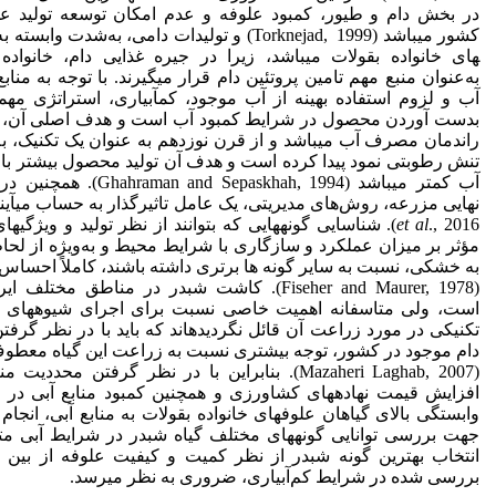
در بخش دام و طیور، کمبود علوفه و عدم امکان توسعه تولید عل
های خانواده بقولات می­باشد، زیرا در جیره غذایی دام، خانواده
به‌عنوان منبع مهم تامین پروتئین دام قرار می­گیرند. با توجه به مناب
آب و لزوم استفاده بهینه از آب موجود، کم­آبیاری، استراتژی مه
بدست آوردن محصول در شرایط کمبود آب است و هدف اصلی آن، 
راندمان مصرف آب می­باشد و از قرن نوزدهم به عنوان یک تکنیک، 
تنش رطوبتی نمود پیدا کرده است و هدف آن تولید محصول بیشتر ب
آب کمتر می­باشد (aman and Sepaskhah, 1994
نهایی مزرعه، روش‌های مدیریتی، یک عامل تاثیرگذار به حساب می­آیند (ark
et al
., 2016). شناسایی گونه­هایی که بتوانند از نظر تولید و ویژگیه
مؤثر بر میزان عملکرد و سازگاری با شرایط محیط و به‌ویژه از لح
به خشکی، نسبت به سایر گونه ها برتری داشته باشند، کاملاً احساس 
(Fiseher and Maurer, 1978). کاشت شبدر در مناطق مختلف 
است، ولی متاسفانه اهمیت خاصی نسبت برای اجرای شیوه­های 
تکنیکی در مورد زراعت آن قائل نگردیده­اند که باید با در نظر گرفت
دام موجود در کشور، توجه بیشتری نسبت به زراعت این گیاه معطو
(Mazaheri Laghab, 2007). بنابراین با در نظر گرفتن محددیت 
افزایش قیمت نهاده­های کشاورزی و همچنین کمبود منابع آبی در 
وابستگی بالای گیاهان علوفه­ای خانواده بقولات به منابع آبی، انجام
جهت بررسی توانایی گونه­های مختلف گیاه شبدر در شرایط آبی مت
انتخاب بهترین گونه شبدر از نظر کمیت و کیفیت علوفه از بین گو
بررسی شده در شرایط کم‌آبیاری، ضروری به نظر می­رسد.