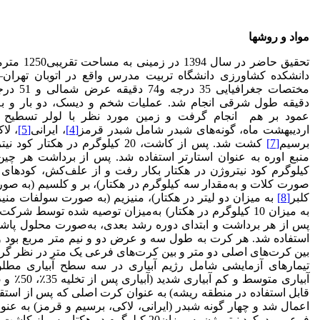
مواد و روش­ها
تحقیق حاضر در سال 1394 در
دانشکده کشاورزی دانشگاه تربیت مدرس واقع در اتوبان تهران–ک
دقیقه طول شرقی انجام شد. عملیات شخم و دیسک، دو بار و ب
عمود بر هم انجام گرفت و زمین مورد نظر با لولر تسطیح 
اردیبهشت ماه، گونه‌های شبدر شامل شبدر قرمز
[4]
، ایرانی
[5]
، لا
برسیم
[7]
کشت شد. پس از کاشت، 20 کیلوگرم در هکتار کو
کیلوگرم کود نیتروژن در هکتار بکار رفت و از علف‌کش، کودهای آ
صورت کلات و به‌مقدار سه کیلوگرم در هکتار)، بر و کلسیم (به صو
کلبر
[8]
به میزان دو لیتر در هکتار)، منیزیم (به صورت سولفات منیز
به میزان 10 کیلوگرم در هکتار) به‌میزان توصیه شده توسط شرک
پس از هر برداشت و ابتدای دوره رشد بعدی، به‌صورت محلول پاش
استفاده شد. هر کرت به طول سه و عرض دو­‌ و ­نیم متر مربع بود 
بین کرت‌های اصلی دو متر و بین کرت‌های فرعی یک متر در نظر گر
تیمارهای آزمایشی شامل رژیم آبیاری در سه سطح آبیاری مطل
قابل استفاده در منطقه ریشه) به عنوان کرت اصلی که پس از استقر
اعمال شد و چهار گونه شبدر (ایرانی، لاکی، برسیم و قرمز) به عن
فرعی بود. کود نیتروژن به میزان20 کیلوگرم در هکتار پس از 