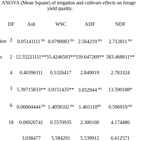
. ANOVA (Mean Square) of irrigation and cultivars effects on forage
yield quality.
DF
Ash
WSC
ADF
NDF
2
ns
ns
ns
ns
tion
0.05141111
0.0790083
2.564219
2.712811
on
2
12.55221111**
55.4246583**
559.647269**
583.468611**
4
0.40396111
0.5326417
2.849019
2.783324
3
ns
5.39715833**
3.9151435**
13.590188*
3.652944
6
ns
ns
ns
ns
0.06004444
1.4058102
1.465110
0.596919
18
0.06920741
0.5570935
2.300160
4.174486
3.038477
5.584291
5.539912
6.612571