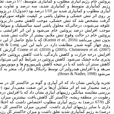
پروتئین خام رژیم آبیاری مطلوب و کم­آبیا
رژیم کم­آبیاری متوسط و کم­آبیاری شدید، سه درصد و تفاوت بی
آبیاری مطلوب و کم­آبیاری شدید نیز /10
بر روی اثر تنش خشکی و محلول پاشی بر کیفیت علوفه سورگو
گرفت مشخص شد که تنش خشکی، موجب کاهش معنی دار پروتئ
علوفه می‌شودد، درحالی‌که محلول پاشی اسید سالسیلیک و سولفا
موجب افزایش درصد پروتئین خام می‌شود و این اثر افزایشی ب
پروتئین خام در حالت وقوع تنش ملایم، بیشتر از حالت تنش شدید 
بدون تنش می‌باشد (Karimi
et al
., 2016) که با نتایج حاصل از این
روی چهار گونه شبدر مطابقت دارد. در تأیی
. (2007) و Craine
et al
(2005)، Christensen
et al
. (2010) گزارش
افزایش درجه حرارت و کاهش بارندگی، باعث کاهش پروتئین خام
پذیری ماده خشک می‌شود. کاهش پروتئین در شرایط کم آبی می‌تواند 
کاهش سنتز آن باشد که یا در نتیجه کاهش پلی­ریبوزوم ها و مونو­ریبوزو
می‌هد و یا افزایش هیدرولیز آن توسط رادیکال های آزاد، منجر به 
می‌شود (Heuer & Nadler, 1998).
بررسی مقایسه میانگین رژیم­های آبیاری نشان داد که با افزایش درص
رطوبت در منطقه ریشه، خاکستر کل کاهش یافت. بیشترین میزان 
درصد) به رژیم کم­آبیاری شدید تعلق داشت و میزان خاکستر کل رژیم