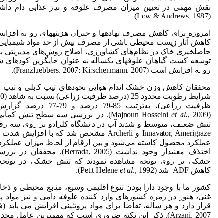
نقش مهمی در تعیین میزان مصرف علوفه و نیاز غذایی دام داشت
(Low & Andrews, 1987).
امروزه برای کاهش مصرف نهاده­ها و جبران هزینه­های رو به افزایش
کاهش آثار زیست محیطی ناشی از مصرف بیش از حد مواد شیمیایی
حاصلخیزی خاک در نظام‌های کشاورزی، اصلاح روش‌های مدیریتی با 
توسعه کشت گیاهان علوفه­ای یکساله به عنوان جایگزین کودهای شی
رو به افزایش است (Franzluebbers, 2007; Kirschenmann, 2007).
محققان کاهش وزن خشک اندام هوایی نخودهای تیپ کابلی و تیپ 
ظرفیت زراعی)، به‌ترتیب 85-79 درصد و 79-
(Majnoun Hosseini
et al.
, 2009). در بررسی سه سطح تنش کم­آ
تنش ضعیف، متوسط و شدید آب در دانشگاه کلرادو بر روی سه رقم
Innavator, Amerigraze و Archerli مشخص شد که با افزایش
عملکرد محصول کاسته می‌شود و بین ارقام از لحاظ میزان عملکرد 
اختلاف معنی­دار وجود نداشت (Berrada, 2005). مح
خشکی بر روی یونجه مشاهده نمودند که تنش خشکی در یونجه
کاهش ADF شد (Petit Helene
., 1992).
et al
کشور ما با وجود دارا بودن تنوع اقلیمی وسیع، منابع محیطی و ذخا
غنی، هنوز در زمره کشورهای وارد کننده علوفه دامی و نیز مواد پر
قرار دار
Arzani, 2007). ذکر این نکته ضروری است که مهم­ترین عامل محد