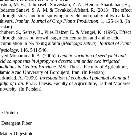
ashno, M. H., Tahmasebi Sarvestani, Z. A., Heidari Sharifabad, H.,
odarres Sanavi, S. A. M. & Tavakkol Afshari, R. (2013). The effect
f drought stress and iron spraying on yield and quality of two alfalfa
ultivars.
Iranian Journal of Crop Plants Production
, 1, 125-148. (In
ersian).
chubert, S., Serray, R., Plies-Balzer, E. & Mengel, K. (1995). Effect
f drought stress on growth sugar concentration and amino acid
ccumulation in N
fixing alfalfa (
Medicago sativa
).
Journal of Plant
2
hysiology
, 146, 541-546.
eyed Mohammadi, A. (2005).
Genetic variation of seed yield and
ield components in Agropyron desertorum under two irrigated
onditions in Central Province
. MSc Thesis. Faculty of Agriculture,
slamic Azad University of Boroujerd, Iran. (In Persian).
orknejad, A. (1999).
Investigation of ecological potential of annual
falfa of Iran
. Ph.D. Thesis. Faculty of Agriculture, Tarbiat Modares
iversity. (In Persian).
e Protein
 Detergent Fiber
atter Digestible