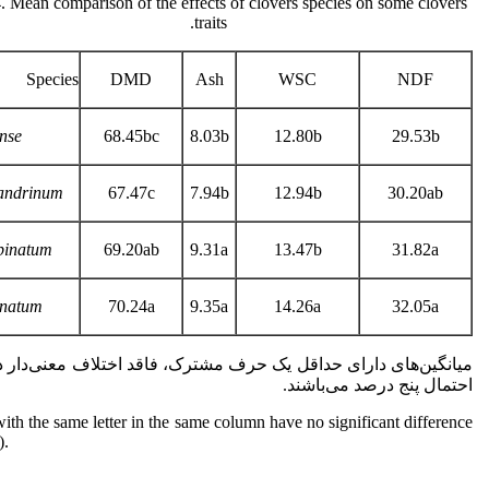
. Mean comparison of the effects of clovers species on some clovers
traits.
Species
DMD
Ash
WSC
NDF
ense
68.45bc
8.03b
12.80b
29.53b
xandrinum
67.47c
7.94b
12.94b
30.20ab
pinatum
69.20ab
9.31a
13.47b
31.82a
rnatum
70.24a
9.35a
14.26a
32.05a
میانگین‌های دارای حداقل یک حرف مشترک، فاقد اختلاف معنی‌دار 
احتمال پنج درصد می‌باشند.
th the same letter in the same column have no significant difference
).