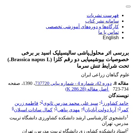
فهرست نشریات
سامانه نشر کتاب
کارگاه‌ها و دوره‌های آموزشی تخصصی
تماس با ما
English
بررسی اثر محلول‌پاشی سالیسیلیک اسید بر برخی
خصوصیات بیوشیمیایی دو رقم کلزا (Brassica napus L.)
تحت شرایط تنش سرما
علوم گیاهان زراعی ایران
مقاله 8
،
دوره 42، شماره 4 - شماره پیاپی 737720
، 1390
، صفحه
723-734
اصل مقاله (
286.28 K
)
نویسندگان
2
1
حامد کشاورز
؛
سید علی محمد مدرس ثانوی
؛
فاطمه زرین
6
5
4
3
کمر
؛
آریا دولت آبادیان
؛
مهدی پناهی
؛
کمال سادات اسیلان
1
دانشجوی کارشناسی ارشد دانشکده کشاورزی دانشگاه تربیت
مدرس، تهران
2
استاد دانشکده کشاورزی دانشگاه تربیت مدرس، تهران