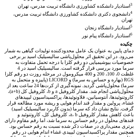
3
استادیار دانشکده کشاورزی دانشگاه تربیت مدرس، تهران
4
دانشجوی دکتری دانشکده کشاورزی دانشگاه تربیت مدرس،
تهران
5
استادیار دانشگاه زنجان
6
استادیار دانشگاه پیام نور
چکیده
دمای پایین به عنوان یک عامل محدودکننده تولیدات گیاهی به شمار
می‌رود. در این تحقیق اثر محلول‌پاشی سالیسیلیک اسید بر برخی
خصوصیات بیوشیمیایی دو رقم کلزا با درجه تحمل متفاوت به
سرما مورد بررسی قرار گرفته است. سالیسیلیک اسید در 4
غلظت 0، 100، 200 و 400 میکرو‌مول در مرحله روزت دو رقم کلزا
RGS (بهاره و حساس به سرما) و LICORD (پاییزه و متحمل به
سرما) محلول‌پاشی گردید. نمونه‌گیری از کرت‌ها 24 ساعت بعد از
محلول‌پاشی انجام شد. مقدار کلروفیل a و b، کلروفیل کل (a+b)،
کاروتنوئید‌ها، آنتوسیانین، فلاونوئیدها، پراکسیداسیون لیپید‌ها‌ی
غشاء، پرولین و مقدار قند اندام هوایی و ریشه مورد مطالعه قرار
گرفت. نتایج نشان داد که سرما (بدون کاربرد سالیسیلیک اسید)
باعث کاهش مقدار کلروفیل a، b، کلروفیل کل، کاروتنوئید و
قند‌های محلول در رقم حساس به سرما شد، اما رقم مقاوم دارای
برتری معنی‌داری در صفات ذکر شده نسبت به رقم حساس بود.
همچنین مقدار پراکسیداسیون لیپیدی غشاء اندام هوایی در رقم