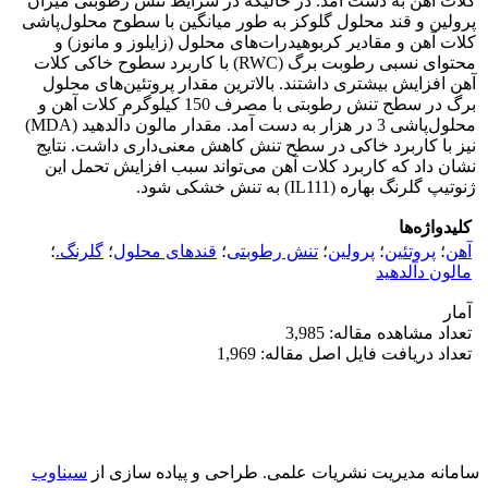
کلات آهن به دست آمد. در حالیکه در شرایط تنش رطوبتی میزان
پرولین و قند محلول گلوکز به طور میانگین با سطوح محلول‌پاشی
کلات آهن و مقادیر کربوهیدرات‌های محلول (زایلوز و مانوز) و
محتوای نسبی رطوبت برگ (RWC) با کاربرد سطوح خاکی کلات
آهن افزایش بیشتری داشتند. بالاترین مقدار پروتئین‌های محلول
برگ در سطح تنش رطوبتی با مصرف 150 کیلوگرم کلات آهن و
محلول‌پاشی 3 در هزار به دست آمد. مقدار مالون دآلدهید (MDA)
نیز با کاربرد خاکی در سطح تنش کاهش معنی‌داری داشت. نتایج
نشان داد که کاربرد کلات آهن می‌تواند سبب افزایش تحمل این
ژنوتیپ گلرنگ بهاره (IL111) به تنش خشکی شود.
کلیدواژه‌ها
آهن
؛
پروتئین
؛
پرولین
؛
تنش رطوبتی
؛
قندهای محلول
؛
گلرنگ.
؛
مالون دآلدهید
آمار
تعداد مشاهده مقاله: 3,985
تعداد دریافت فایل اصل مقاله: 1,969
سامانه مدیریت نشریات علمی.
طراحی و پیاده سازی از
سیناوب