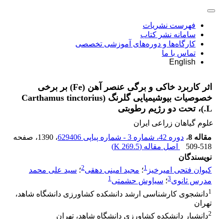
فهرست نشریات
سامانه نشر کتاب
کارگاه‌ها و دوره‌های آموزشی تخصصی
تماس با ما
English
اثر کاربرد خاکی و برگی عنصر آهن (Fe) بر برخی
خصوصیات بیوشیمیایی گلرنگ (Carthamus tinctorius
L.)، تحت دو رژیم رطوبتی
علوم گیاهان زراعی ایران
مقاله 8
،
دوره 42، شماره 3 - شماره پیاپی 629406
، 1390
، صفحه
509-518
اصل مقاله (
269.5 K
)
نویسندگان
2
1
کیوان فتحی امیرخیز
؛
مجید امینی دهقی
؛
سید علی محمد
1
3
مدرس ثانوی
؛
سیاوش حشمتی
1
دانشجوی کارشناسی ارشد دانشکده کشاورزی دانشگاه شاهد،
تهران
2
دانشیار دانشکده کشاورزی دانشگاه شاهد، تهران