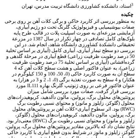
3
استاد، دانشکده کشاورزی دانشگاه تربیت مدرس، تهران
چکیده
به منظور بررسی اثر کاربرد خاکی و برگی کلات آهن بر روی برخی
صفات بیوشیمیایی و فیزیولوژیک گلرنگ تحت دو رژیم آبیاری،
آزمایشی مزرعه‌ای به صورت اسپلیت پلات در قالب طرح پایه
بلوک‌های کامل تصادفی در چهار تکرار در سال 1387 در مزرعة
تحقیقاتی دانشکدة کشاورزی دانشگاه شاهد، انجام شد. در این
بررسی دو سطح تیمار آبیاری، آبیاری کامل (آبیاری بر اساس تخلیة
50 درصد رطوبت ظرفیت زراعی) قطع آبیاری در مرحلة گلدهی و
گرده‌افشانی (آبیاری بر اساس تخلیة 75 درصد رطوبت ظرفیت
زراعی)، به عنوان فاکتور اصلی و هشت سطح کلات آهن که 4
سطح آن به صورت کاربرد خاکی (0، 50، 100 و 150 کیلوگرم در
هکتار) و 4 سطح به صورت تغذیة برگی (0، 1، 2 و 3 در هزار) به
عنوان فاکتور فرعی بر روی ژنوتیپ گلرنگ بهاره IL111 مورد
بررسی قرار گرفت. صفات مورد بررسی شامل میزان
پروتئین‌های محلول برگ، پرولین، مالون دآلدهید، کربوهیدرات‌های
محلول (گلوکز، زایلوز و مانوز) و محتوای نسبی رطوبت برگ
(RWC) بود. اثر سطوح آبیاری×کلات آهن بر پروتئین‌های محلول
برگ، پرولین، مالون دآلدهید، کربوهیدرات‌های محلول (گلوکز،
زایلوز و مانوز) و محتوای نسبی رطوبت برگ (RWC) معنی‌دار بود.
نتایج نشان داد که بالاترین مقادیر پروتئین‌های محلول برگ، پرولین،
گلوکز، زایلوز و مانوز در شرایط بدون قطع آبیاری با کاربرد خاکی