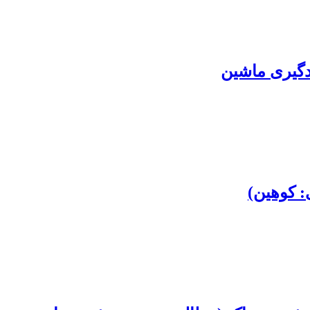
دگیری ماشین
 کوهین)