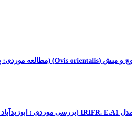
وردی: پارک ملی خبر)
د کاشان)