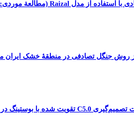
Ra (مطالعة موردی: اراضی آبیک)
 از روش جنگل تصادفی در منطقۀ خشک ایران م
نگ در اراضی شهرستان آبیک