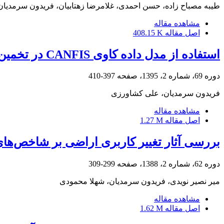
طیبه مصباح زاده، حسن احمدی، غلامرضا زهتابیان، فریدون سرمدیان
مشاهده مقاله
اصل مقاله
408.15 K
استفاده از مدل داده کاوی CANFIS در تخمین ظرفیت تبادل کاتیونی برخی خاک‏های مناطق خشک و نیمه خشک**
دوره 69، شماره 2، 1395، صفحه
397-410
فریدون سرمدیان، علی کشاورزی
مشاهده مقاله
اصل مقاله
1.27 M
بررسی آثار تغییر کاربری اراضی بر شاخص‌ه
دوره 62، شماره 2، 1388، صفحه
299-309
میر نصیر نویدی، فریدون سرمدیان، شهلا محمودی
مشاهده مقاله
اصل مقاله
1.62 M