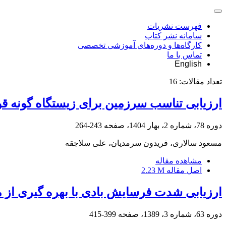
فهرست نشریات
سامانه نشر کتاب
کارگاه‌ها و دوره‌های آموزشی تخصصی
تماس با ما
English
تعداد مقالات:
16
ارزیابی تناسب سرزمین برای زیستگاه گونه قوچ و میش (Ovis orientalis) (مطالعه م
دوره 78، شماره 2، بهار 1404، صفحه
243-264
مسعود سالاری، فریدون سرمدیان، علی سلاجقه
مشاهده مقاله
اصل مقاله
2.23 M
ارزیابی شدت فرسایش بادی با بهره گیری از مدل IRIFR. E.A1 (بررسی موردی : ابوزیدآبا
دوره 63، شماره 3، 1389، صفحه
399-415