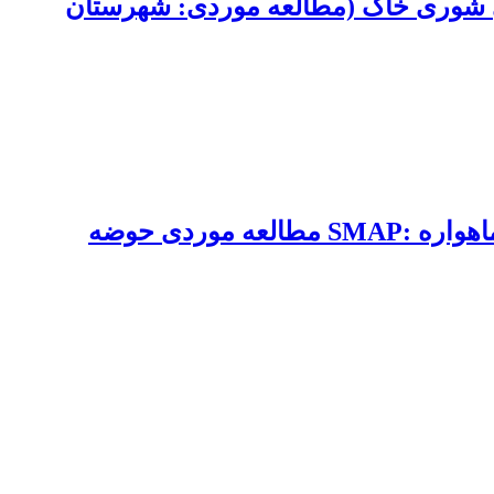
نی شوری خاک (مطالعه موردی: شهرستان
نقش شاخص های ژئومورفومتریک در کنترل الگوی زمانی و مکانی رطوبت خاک برآوردی از ماهواره :SMAP مطالعه موردی حوضه