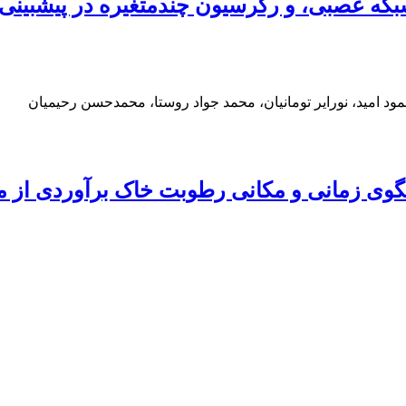
شبکه عصبی، و رگرسیون چندمتغیره در پیش‏بی
ود امید، نورایر تومانیان، محمد جواد روستا، محمدحسن رحیمیان