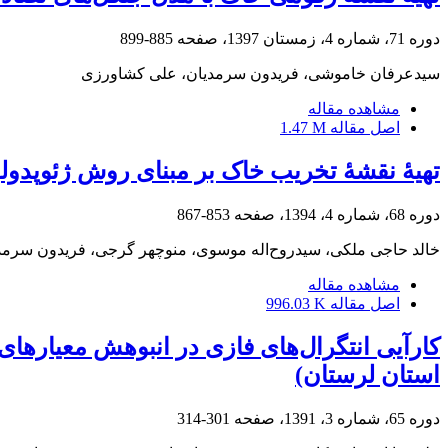
دوره 71، شماره 4، زمستان 1397، صفحه
885-899
سیدعرفان خاموشی، فریدون سرمدیان، علی کشاورزی
مشاهده مقاله
اصل مقاله
1.47 M
تهیۀ نقشۀ تخریب خاک بر مبنای روش ژئوپدولو
دوره 68، شماره 4، 1394، صفحه
853-867
خالد حاجی ملکی، سیدروح‌اله موسوی، منوچهر گرجی، فریدون سرمد
مشاهده مقاله
اصل مقاله
996.03 K
کارآیی انتگرال‌های فازی در انبوهش معیارها
استان لرستان)
دوره 65، شماره 3، 1391، صفحه
301-314