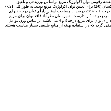
راساس روش تحلیل سلسله مراتبی (AHP) و مقایسات زوجی با استفاده از سیستم اطلاعات جغرافیایی (GIS) است. نقشه رقومی توان اکولوژیک مرتع براساس وزن‌دهی و تلفیق
نقشه‌های معیارهای شیب، واحد اراضی، پوشش گیاهی، کاربری و بارش انجام گرفت. نتایج نشان داد که هر پنج معیار دارای ضریب اهمیت یکسان (2/0) برای تعیین توان اکولوژیک مرتع بودند. به طور کلی 77/21
درصد از مساحت استان به دلیل وجود بیرون‌زدگی‌‌های سنگی فاقد توان برای کاربری مرتع است. 41/15 درصد از مساحت استان دارای توان درجه 1 و 28/37 درصد از مساحت استان دارای توان درجه 2برای
مرتع است. شهرستان طالقان با 09/56321 هکتار بیشترین توان برای مرتع درجه 1 و شهرستان کرج با 96/92507 هکتار بیش‌ترین توان را برای مرتع درجه 2 را دارست. شهرستان نظرآباد فاقد توان برای مرتع
درجه 1 و شهرستان طالقان فاقد توان برای کاربری درجه 4 است. شهرستان نظرآباد با 15/48 درصد و شهرستان اشتهارد با 92/63 درصد نیز دارای توان برای مرتع درجه 3 و 4 می-باشند. براساس وزن‌‌عوامل
یی مناطقی گردد که در استفاده بهینه از منابع طبیعی بسیار مناسب هستند