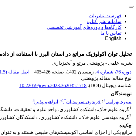
فهرست نشریات
سامانه نشر کتاب
کارگاه‌ها و دوره‌های آموزشی تخصصی
تماس با ما
English
تحلیل توان اکولوژیک مراتع در استان البرز با استفاده از داده
نشریه علمی - پژوهشی مرتع و آبخیزداری
دوره 76، شماره 4
، زمستان 1402
، صفحه
405-426
اصل مقاله (
1.5 M
نوع مقاله: مقاله پژوهشی
شناسه دیجیتال (DOI):
10.22059/jrwm.2023.362035.1718
نویسندگان
1
2
*
1
منیره بهرامی
؛
فریدون سرمدیان
؛
ابراهیم پذیرا
1
گروه علوم خاک،دانشکده کشاورزی، واحد علوم و تحقیقات، دانشگاه 
2
گروه مهندسی علوم خاک، دانشکده کشاورزی، دانشکدگان کشاورزی و
چکیده
مراتع یکی از اجزای اساسی اکوسیستم‌های طبیعی هستند و به‌عنوان 