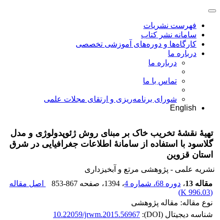
فهرست نشریات
سامانه نشر کتاب
کارگاه‌ها و دوره‌های آموزشی تخصصی
درباره ما
درباره ما
تماس با ما
شورای برنامه‌ریزی و ارتقای مجلات علمی
English
تهیۀ نقشۀ تخریب خاک بر مبنای روش ژئوپدولوژی و مدل
گلاسود با استفاده از سامانۀ اطلاعات جغرافیایی در شرق
استان قزوین
نشریه علمی - پژوهشی مرتع و آبخیزداری
مقاله 13
،
دوره 68، شماره 4
، 1394
، صفحه
853-867
اصل مقاله
)
996.03 K
(
نوع مقاله: مقاله پژوهشی
شناسه دیجیتال (DOI):
10.22059/jrwm.2015.56967