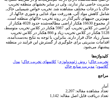
مدیریت خاصی نیاز ندارند، ولی در سایر بخش‏‏های منطقه تخریب
خاک با درجات مختلف مشاهده شد. تخریب خواص شیمیایی خاک‌ـ
شامل کاهش مواد آلی، هدررفت مواد غذایی و شوری خاک‏ها‌ـ از
مهم‌ترین جنبه‏های تأثیر‏گذار در روند تخریب خاک‏های منطقه است.
از مجموع 16630 هکتار اراضی مطالعه‌شده حدود 4028 هکتار از
اراضی در کلاس تخریب کم، 5987 هکتار در کلاس تخریب متوسط،
5128 هکتار در کلاس تخریب زیاد و 866 هکتار در کلاس تخریب
بسیار زیاد خاک قرار دارند. بنابراین، با توجه به نتایج به‌دست‌آمده،
اقدامات مدیریتی برای جلوگیری از گسترش این فرایند در منطقه
پیشنهاد می‌شود.
کلیدواژه‌ها
تخریب خاک
؛
روش ژئوپدولوژی
؛
کلاس‏های تخریب خاک
؛
مدل
گلاسود
؛
مدیریت منابع خاک
مراجع
آمار
تعداد مشاهده مقاله: 2,207
تعداد دریافت فایل اصل مقاله: 1,142