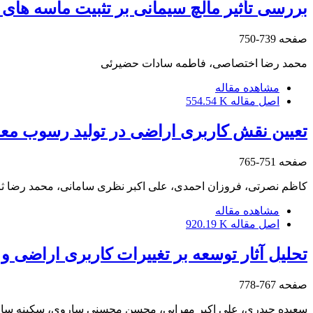
بررسی تأثیر مالچ سیمانی بر تثبیت ماسه های 
صفحه
739-750
محمد رضا اختصاصی، فاطمه سادات حضیرئی
مشاهده مقاله
اصل مقاله
554.54 K
تعیین نقش کاربری‏ اراضی در تولید رسوب معل
صفحه
751-765
کاظم نصرتی، فروزان احمدی، علی اکبر نظری سامانی، محمد رضا ث
مشاهده مقاله
اصل مقاله
920.19 K
تحلیل آثار توسعه بر تغییرات کاربری اراضی 
صفحه
767-778
سعیده حیدری، علی اکبر مهرابی، محسن محسنی ساروی، سکینه ساع