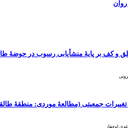
روان
ق و کف بر پایۀ منشأیابی رسوب در حوضۀ طالقا
روتی
و تغییرات جمعیتی (مطالعۀ موردی: منطقۀ طالق
دی اوجقاز