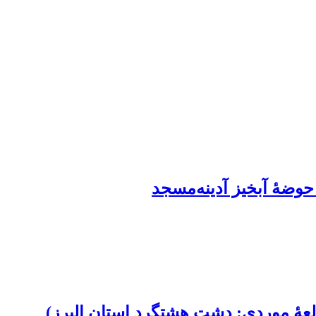
حوضۀ آبخیز آدینه‌مسجد
ۀ موردی: دشت هشتگرد استان البرز)