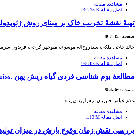
مشاهده مقاله
اصل مقاله
965.58 K
تهیۀ نقشۀ تخریب خاک بر مبنای روش ژئوپدولو
صفحه
853-867
خالد حاجی ملکی، سیدروح‌اله موسوی، منوچهر گرجی، فریدون سرمد
مشاهده مقاله
اصل مقاله
996.03 K
مطالعۀ بوم شناسی فردی گیاه ریش پهن .Platychaete aucheri Boiss در خشک بوم های جنوب فارس
صفحه
869-884
غلام عباس قنبریان، زهرا یزدان پناه
مشاهده مقاله
اصل مقاله
1.13 M
بررسی نقش زمان وقوع بارش در میزان تولید 