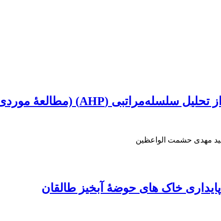
 موردی: بخشی از مراتع قشلاقی استان سمنان)
 سید مهدی حشمت الواعظین
ناپایداری خاک‏ های حوضۀ آبخیز طالقان