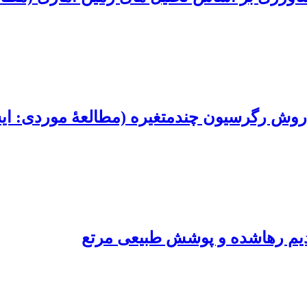
ز روش رگرسیون چند‌متغیره (مطالعۀ موردی: ا
دیم رهاشده و پوشش طبیعی مرتع