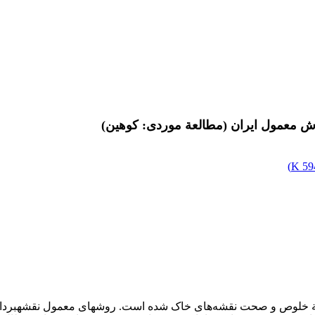
ش معمول ایران (مطالعة موردی: کوهین)
)
594
خلوص و صحت نقشه‌های خاک شده است. روش‏های معمول نقشه‏برداری خا