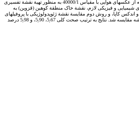
ترسیم مرزها بستگی دارد، مستلزم صرف هزینه و وقت بسیار زیادی است که نقشه‏برداری را با محدودیت‏هایی روبه‌رو می‏سازد. در این مطالعه از عکس‏های هوایی با مقیاس 40000/1 به منظور تهیة نقشة تفسیری
ری و انجام دادن آزمایش‏های شیمیایی و فیزیکی لازم، نقشة خاک منطقة کوهین (قزوین) به
دکس کاپا، و روش دوم مقایسة نقشة ژئوپدولوژیکی با پروفیل‏های
شه مقایسه شد. نتایج به ترتیب صحت کلی 5
67، 5
90، و 5
98 درصد
/
/
/