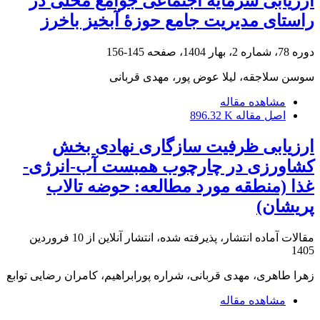
ارزیابی سرمایۀ اجتماعی جوامع محلی در
راستای مدیریت جامع حوزۀ آبخیز باخرز
دوره 78، شماره 2، بهار 1404، صفحه
145-156
سوسن سلاجقه، لیلا عوض پور، مهدی قربانی
مشاهده مقاله
اصل مقاله
896.32 K
ارزیابی ظرفیت سازگاری نهادی بخش
کشاورزی در چارچوب همبست آب-انرژی-
غذا (منطقه مورد مطالعه: حوضه تالاب
پریشان)
مقالات آماده انتشار، پذیرفته شده، انتشار آنلاین از
10 فروردین
1405
زهرا طاهری، مهدی قربانی، شراره پورابراهیم، کامران رضایی توابع
مشاهده مقاله