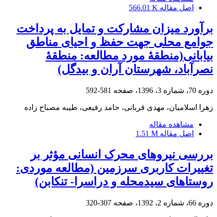
اصل مقاله
566.01 K
برآورد میزان مشارکت و تمایل به پرداخت
جوامع محلی جهت حفظ و احیای مناطق
بیابانی(منطقۀ مورد مطالعه: منطقۀ
نصرآباد، شهرستان آران و بیدگل)
دوره 70، شماره 3، 1396، صفحه
581-592
زهرا اسلامیان، مهدی قربانی، حامد رفیعی، طیبه مصباح زاده
مشاهده مقاله
اصل مقاله
1.51 M
بررسی نیرو‌‌های محرک انسانی مؤثر بر
تغییرات کاربری سرزمین (مطالعه موردی:
روستاهای سیدمحله و دراسرا- تنکابن)
دوره 66، شماره 2، 1392، صفحه
307-320