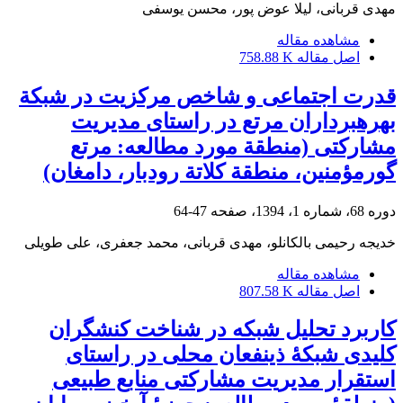
مهدی قربانی، لیلا عوض پور، محسن یوسفی
مشاهده مقاله
اصل مقاله
758.88 K
قدرت اجتماعی و شاخص مرکزیت در شبکة
بهره‏برداران مرتع در راستای مدیریت
مشارکتی (منطقة مورد مطالعه: مرتع
گورمؤمنین، منطقة کلاتة رودبار، دامغان)
دوره 68، شماره 1، 1394، صفحه
47-64
خدیجه رحیمی بالکانلو، مهدی قربانی، محمد جعفری، علی طویلی
مشاهده مقاله
اصل مقاله
807.58 K
کاربرد تحلیل شبکه در شناخت کنشگران
کلیدی شبکۀ ذینفعان محلی در راستای
استقرار مدیریت مشارکتی منابع طبیعی