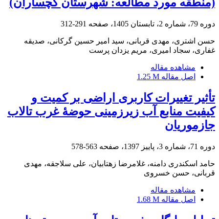
(منطقه مورد مطالعه: شهرستان گچساران)
دوره 79، شماره 2، تابستان 1405، صفحه
291-312
حسن اشتری، مهدی قربانی، سید امیر حسین گرکانی، صدیقه
غفاری، سجاد امیری، مریم یزدان پرست
مشاهده مقاله
اصل مقاله
1.25 M
تأثیر تغییرات کاربری اراضی بر کمیت و
کیفیت منابع آب زیرزمینی حوضۀ غرب تالاب
جازموریان
دوره 71، شماره 3، پاییز 1397، صفحه
563-578
حامد اسکندری دامنه، غلامرضا زهتابیان، علی سلاجقه، مهدی
قربانی، حسن خسروی
مشاهده مقاله
اصل مقاله
1.68 M