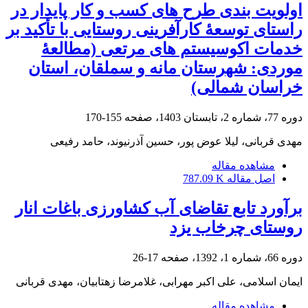
اولویت بندی طرح های کسب و کار پایدار در
راستای توسعۀ کارآفرینی روستایی با تأکید بر
خدمات اکوسیستم های مرتعی (مطالعۀ
موردی: شهرستان مانه و سملقان، استان
خراسان شمالی)
دوره 77، شماره 2، تابستان 1403، صفحه
155-170
مهدی قربانی، لیلا عوض پور، حسین آذرنیوند، حامد رفیعی
مشاهده مقاله
اصل مقاله
787.09 K
برآورد تابع تقاضای آب کشاورزی باغات انار
روستای چرخاب یزد
دوره 66، شماره 1، 1392، صفحه
17-26
ایمان اسلامی، علی اکبر مهرابی، غلامرضا زهتابیان، مهدی قربانی
مشاهده مقاله