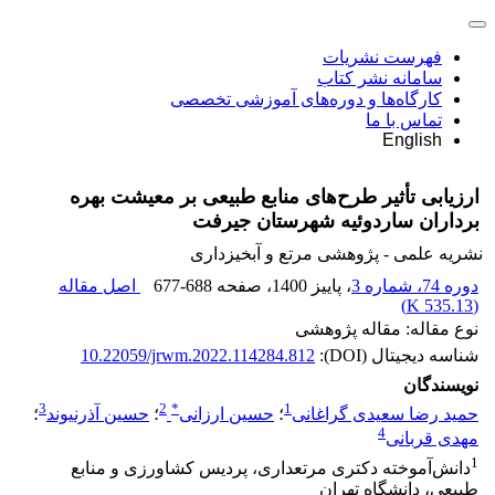
فهرست نشریات
سامانه نشر کتاب
کارگاه‌ها و دوره‌های آموزشی تخصصی
تماس با ما
English
ارزیابی تأثیر طرح‌های منابع طبیعی بر معیشت بهره
برداران ساردوئیه شهرستان جیرفت
نشریه علمی - پژوهشی مرتع و آبخیزداری
دوره 74، شماره 3
، پاییز 1400
، صفحه
677-688
اصل مقاله
)
535.13 K
(
نوع مقاله: مقاله پژوهشی
شناسه دیجیتال (DOI):
10.22059/jrwm.2022.114284.812
نویسندگان
3
2
*
1
حمید رضا سعیدی گراغانی
؛
حسین ارزانی
؛
حسین آذرنیوند
؛
4
مهدی قربانی
1
دانش‌آموخته دکتری مرتعداری، پردیس کشاورزی و منابع
طبیعی، دانشگاه تهران