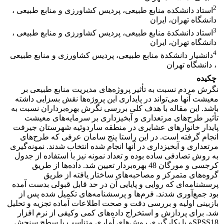
2
استاد دانشکده منابع طبیعی، پردیس کشاورزی و منابع طبیعی ،
دانشگاه تهران، ایران
3
استاد دانشکدة منابع طبیعی، پردیس کشاورزی و منابع طبیعی ،
دانشگاه تهران، ایران
4
دانشیار دانشکدة منابع طبیعی، پردیس کشاورزی و منابع طبیعی
، دانشگاه تهران
چکیده
نگرش مردم نسبت به تأثیر پروژه‌های مدیریت منابع طبیعی بر
معیشت آنها می‌تواند در پایداری این پروژه‌ها نقش بسزایی داشته
باشد. این مقاله با هدف کلی بررسی نگرش بهره‌برداران نسبت به
تأثیر طرح‌های مرتعداری و آبخیزداری بر سرمایه‌های معیشت
پایدار خانوارهای عشایری در منطقه ساردوئیه شهرستان جیرفت
انجام گرفته است. در این راستا پنج سامان عرفی که طرح‌های
مرتعداری و آبخیزداری در آنها انجام شده انتخاب شدند. نمونه‌گیری
به روش تصادفی ساده بوده و تعداد نمونه نیز با استفاده از جدول
کرجسی و مورگان 48 بهره‌بردار تعیین شد. داده‌ها از طریق
گروه‌های متمرکز و مصاحبه‌های ساختار یافته از طریق
پرسشنامه‌ای که روایی و پایایی آن در حد قابل قبولی بدست آمده
بود جمع‌آوری شدند. فرم‌ها و پرسشنامه‌های تکمیل شده پس از
بازبینی اولیه و بررسی دقت و صحت اطلاعات آماده تجزیه و تحلیل
شد. برای پردازش و استخراج داده‌های کمی وکیفی از نرم افزار
SPSS18و با بکارگیری روش‌های آماری متناسب با سطح سنجش