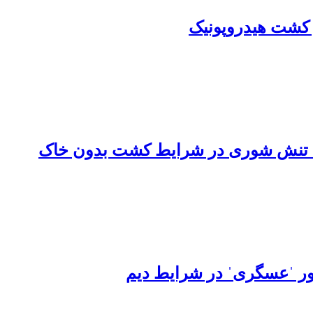
در کشت هیدروپونیک
نگور ˈعسگریˈ در شرایط دیم