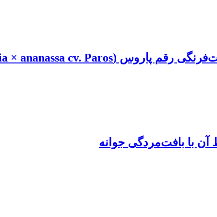
Fragaria × ananassa ‎cv. Pa‏)‏
آن با بافت‌مردگی جوانه