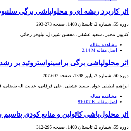
اثر کاربرد ریشه ‏ای و محلول‏پاشی برگی سلنیو
دوره 55، شماره 2، تابستان 1403، صفحه
273-293
کتایون محبی، سعید عشقی، محسن شیردل، نیلوفر رجائی
مشاهده مقاله
اصل مقاله
2.14 M
اثر محلول‎‏پاشی برگی براسینواستروئید بر رشد، عملکرد و کیفیت میوه دو رقم توت‏فرنگی تحت تنش شوری در شرایط کشت بدون خاک
دوره 50، شماره 3، پاییز 1398، صفحه
697-707
ابراهیم لطیفی خواه، سعید عشقی، علی قرقانی، عنایت اله تفضلی، 
مشاهده مقاله
اصل مقاله
810.07 K
اثر محلول‌پاشی کائولین و منابع کودی پتاسیم
دوره 55، شماره 2، تابستان 1403، صفحه
295-312