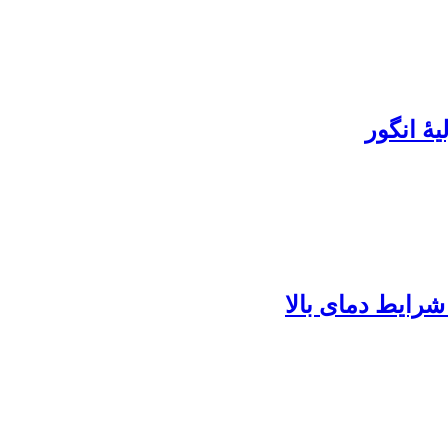
یۀ انگور
شرایط دمای بالا