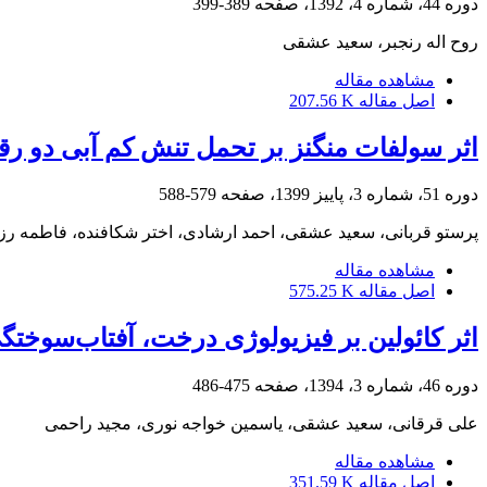
دوره 44، شماره 4، 1392، صفحه
389-399
روح اله رنجبر، سعید عشقی
مشاهده مقاله
اصل مقاله
207.56 K
اثر سولفات منگنز بر تحمل تنش کم آبی دو رق
دوره 51، شماره 3، پاییز 1399، صفحه
579-588
پرستو قربانی، سعید عشقی، احمد ارشادی، اختر شکافنده، فاطمه رز
مشاهده مقاله
اصل مقاله
575.25 K
اثر کائولین بر فیزیولوژی درخت، آفتاب‌سوخ
دوره 46، شماره 3، 1394، صفحه
475-486
علی قرقانی، سعید عشقی، یاسمین خواجه نوری، مجید راحمی
مشاهده مقاله
اصل مقاله
351.59 K