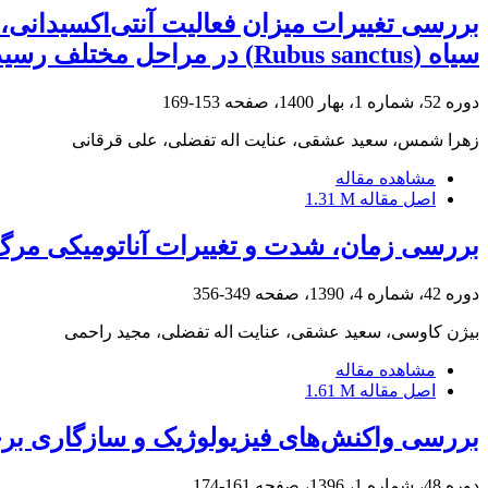
بررسی تغییرات میزان فعالیت آنتی‌اکسیدانی،
سیاه (‏Rubus sanctus‏) در مراحل مختلف رسیدگی ‏
دوره 52، شماره 1، بهار 1400، صفحه
153-169
زهرا شمس، سعید عشقی، عنایت اله تفضلی، علی قرقانی
مشاهده مقاله
اصل مقاله
1.31 M
بررسی زمان، شدت و تغییرات آناتومیکی مرگ جوانه‌ (Bud necrosis) در مرحله رشد و نموی 
دوره 42، شماره 4، 1390، صفحه
349-356
بیژن کاوسی، سعید عشقی، عنایت اله تفضلی، مجید راحمی
مشاهده مقاله
اصل مقاله
1.61 M
بررسی واکنش‌های فیزیولوژیک و سازگاری بر
دوره 48، شماره 1، 1396، صفحه
161-174