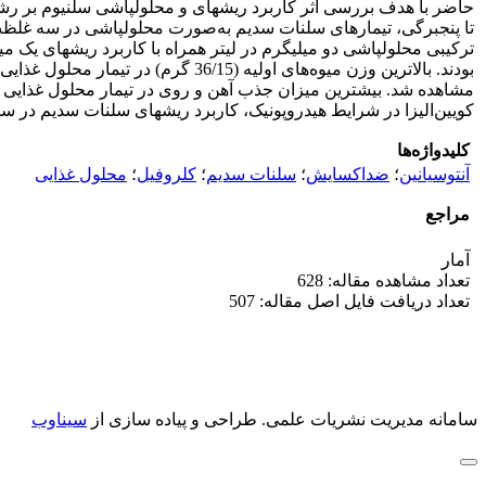
حاضر با هدف بررسی اثر کاربرد ریشه‏ای و محلول‏پاشی سلنیوم بر رشد 
تا پنج‏برگی، تیمارهای سلنات سدیم به‌صورت محلول‏پاشی در سه غلظت‏ (
ترکیبی محلول‏پاشی دو میلی‏گرم در لیتر همراه با کاربرد ریشه‏ای یک م
بودند. بالاترین وزن میوه‌های اولیه
کویین‌الیزا در شرایط هیدروپونیک، کاربرد ریشه‏ای سلنات سدیم در س
کلیدواژه‌ها
آنتوسیانین
؛
ضداکسایش
؛
سلنات سدیم
؛
کلروفیل
؛
محلول غذایی
مراجع
آمار
تعداد مشاهده مقاله: 628
تعداد دریافت فایل اصل مقاله: 507
سامانه مدیریت نشریات علمی.
طراحی و پیاده سازی از
سیناوب