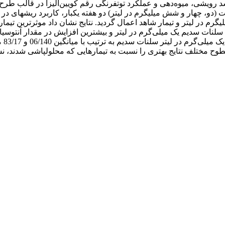
رویشی، میوه‌دهی و عملکرد توت‏فرنگی رقم کویین‌الیزا در قالب طرح ک
دو، چهار و شش میلی‏گرم در لیتر) دو هفته یکبار، کاربرد ریشه‏ای در 
یلی‏گرم در لیتر و تیمار شاهد اعمال گردید. نتایج نشان داد موثرترین تی
 (36/15 گرم) در تیمار محلول غذایی سلنات سدیم یک میلی‌گرم در لیتر و بیشترین افزایش 
مشاه
طوح مختلف نتایج بهتری را نسبت به تیمارهایی که محلول‏پاشی شدند، نش