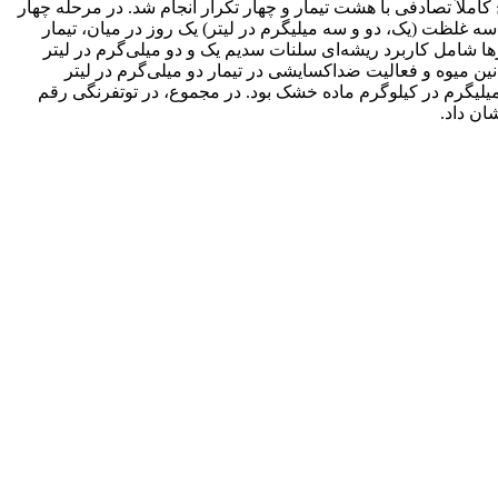
املاً تصادفی با هشت تیمار و چهار تکرار انجام شد. در مرحله چهار
سه غلظت (یک، دو و سه میلی‏گرم در لیتر) یک روز در میان، تیمار
مارها شامل کاربرد ریشه‌ای سلنات سدیم یک و دو میلی‌گرم در لیتر
در مقدار آنتوسیانین میوه و فعالیت ضداکسایشی در تیمار دو میلی‌گرم در لیتر
ده شد. بیشترین میزان جذب آهن و روی در تیمار محلول غذایی یک میلی‌گرم در لیتر سلنات سدیم به ترتیب با میانگین 06/140 و 83/17 میلی‏گرم در کیلوگرم ماده خشک بود. در مجموع، در توت‏فرنگی رقم
ان داد.