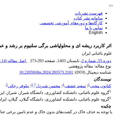
فهرست نشریات
سامانه نشر کتاب
کارگاه‌ها و دوره‌های آموزشی تخصصی
تماس با ما
English
اثر کاربرد ریشه ‏ای و محلول‏پاشی برگی سلنیوم بر رشد و عم
علوم باغبانی ایران
دوره 55، شماره 2
، تابستان 1403
، صفحه
273-293
اصل مقاله (
.14 M
نوع مقاله: مقاله پژوهشی
شناسه دیجیتال (DOI):
10.22059/ijhs.2024.283573.2101
نویسندگان
2
1
*
1
1
کتایون محبی
؛
سعید عشقی
؛
محسن شیردل
؛
نیلوفر رجائی
1
گروه علوم باغبانی، دانشکده کشاورزی، دانشگاه شیراز، شیراز، ایر
2
گروه علوم باغبانی، دانشکده کشاورزی، دانشگاه گیلان، گیلان، ایرا
چکیده
با توجه به حذف خاک در کشت‌های بدون خاک و عدم تامین برخی عناصر