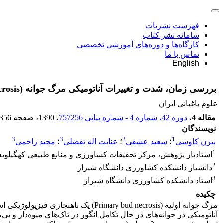
فهرست نشریات
سامانه نشر کتاب
کارگاه‌ها و دوره‌های آموزشی تخصصی
تماس با ما
English
بررسی زمان، شدت و تغییرات آناتومیکی مرگ جوانه‌ (Bud necrosis) در مرحله رشد و نموی انگور رقم عسکری
علوم باغبانی ایران
مقاله 4
،
دوره 42، شماره 4 - شماره پیاپی 757256
، 1390
، صفحه
-356
نویسندگان
3
3
2
1
بیژن کاوسی
؛
سعید عشقی
؛
عنایت اله تفضلی
؛
مجید راحمی
1
استادیار پژوهش، مرکز تحقیقات کشاورزی و منابع طبیعی کهگیلویه 
2
دانشیار دانشکده کشاورزی دانشگاه شیراز
3
استاد دانشکده کشاورزی دانشگاه شیراز
چکیده
مرگ جوانه اولیه (ary bud necrosis