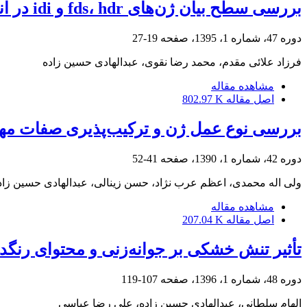
بررسی سطح بیان ژن‌های fds، hdr و idi در اندام‌های هوایی گیاه Artemisia diffusaو ارتباط آن‌ها با میزان برخی از ترپنوئیدهای تولیدی
دوره 47، شماره 1، 1395، صفحه
19-27
فرزاد علائی مقدم، محمد رضا نقوی، عبدالهادی حسین زاده
مشاهده مقاله
اصل مقاله
802.97 K
بررسی نوع عمل ژن و ترکیب‌پذیری صفات مهم
دوره 42، شماره 1، 1390، صفحه
41-52
ولی اله محمدی، اعظم عرب نژاد، حسن زینالی، عبدالهادی حسین زا
مشاهده مقاله
اصل مقاله
207.04 K
تأثیر تنش خشکی بر جوانه‌زنی و محتوای رنگدانه‌های نورس
دوره 48، شماره 1، 1396، صفحه
107-119
الهام سلطانی، عبدالهادی حسین زاده، علی رضا عباسی