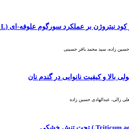
ن بر عملکرد سورگوم علوفه-ای (Sorghum bicolor L.)
سین زاده، سید محمد باقر حسینی
لی بالا و کیفیت نانوایی در گندم نان
لی زالی، عبدالهادی حسین زاده