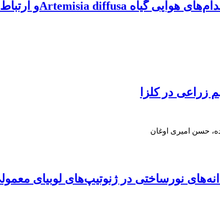
 زراعی در کلزا
ده، حسن امیری اوغان
اختی در ژنوتیپ‌های لوبیای معمولی (haseolus vulgaris L