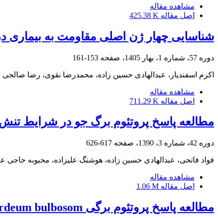
مشاهده مقاله
اصل مقاله
425.38 K
شناسایی چهار ژن اصلی مقاومت به بیماری در لاین های گوجه ف
دوره 57، شماره 1، بهار 1405، صفحه
153-161
اکرم اسفندیار، عبدالهادی حسین زاده، محمدرضا نقوی، رضا صالحی
مشاهده مقاله
اصل مقاله
711.29 K
مطالعه پاسخ پروتئوم برگ جو در شرایط تن
دوره 42، شماره 3، 1390، صفحه
617-626
فواد فاتحی، عبدالهادی حسین زاده، هوشنگ علیزاده، محبوبه حاجی عب
مشاهده مقاله
اصل مقاله
1.06 M
مطالعه پاسخ پروتئوم برگی Hordeum bulbosom به تنش شوری