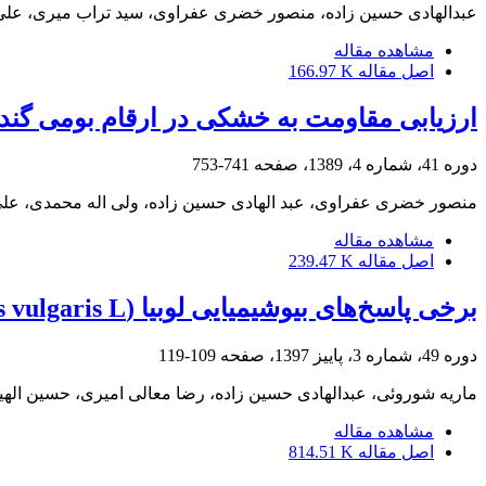
عبدالهادی حسین زاده، منصور خضری عفراوی، سید تراب میری، علی
مشاهده مقاله
اصل مقاله
166.97 K
ارزیابی مقاومت به خشکی در ارقام بومی گند
دوره 41، شماره 4، 1389، صفحه
741-753
منصور خضری عفراوی، عبد الهادی حسین زاده، ولی اله محمدی، عل
مشاهده مقاله
اصل مقاله
239.47 K
برخی پاسخ‌های بیوشیمیایی لوبیا (Phaseolus vulgaris L.) به کنه تارتن دو نقطه‌ای (Tetranychus urticae Koch)
دوره 49، شماره 3، پاییز 1397، صفحه
109-119
ماریه شوروئی، عبدالهادی حسین زاده، رضا معالی امیری، حسین الهی
مشاهده مقاله
اصل مقاله
814.51 K