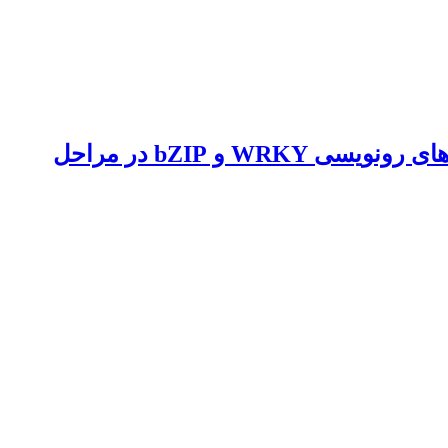
مقایسۀ سطح تظاهر ژن‌های مؤثر در زیست‌ساخت آلکالوئیدهای بنزیل ایزوکوئینولین با عامل‌های رونویسی WRKY و bZIP در مراحل