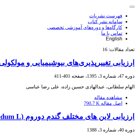
فهرست نشریات
سامانه نشر کتاب
کارگاه‌ها و دوره‌های آموزشی تخصصی
تماس با ما
English
تعداد مقالات:
16
ارزیابی تغییرپذیری‌های بیوشیمیایی و مولکولی شماری از ژنوتیپ‌های لوبی
دوره 47، شماره 3، 1395، صفحه
401-411
الهام سلطانی، عبدالهادی حسین زاده، علی رضا عباسی
مشاهده مقاله
اصل مقاله
790.7 K
ارزیابی لاین های مختلف گندم دوروم (Triticum turgidum L.) تحت شرایط مطلوب و محدود آبی
دوره 40، شماره 3، 1388