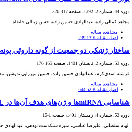
دوره 44، شماره 2، 1392، صفحه
317-326
مجاهد کمالی زاده، عبدالهادی حسین زاده، حسن زینالی خانقاه
مشاهده مقاله
اصل مقاله
239.13 K
ساختار ژنتیکی دو جمعیت از گونه‎ داروئی پونه‌سای خوشه‌ای (Nepeta racemosa) در ایران
دوره 53، شماره 2، تابستان 1401، صفحه
165-176
فرشته اسدی‌کرم، عبدالهادی حسین زاده، حسین میرزایی ندوشن، مح
مشاهده مقاله
اصل مقاله
644.52 K
شناسایی miRNA‌ها و ژن‌های هدف آن‌ها در Phaseolus vulgaris L. تحت تنش خشکی و PGPR
دوره 53، شماره 4، زمستان 1401، صفحه
1-15
الهام سلطانی، علیرضا عباسی، منیژه سبکدست نودهی، عبدالهادی ح