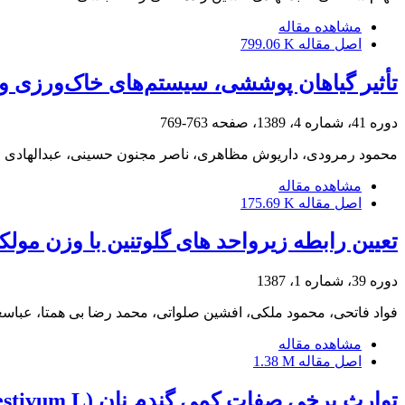
مشاهده مقاله
اصل مقاله
799.06 K
تأثیر گیاهان پوششی، سیستم‌های خاک‌ورزی و کود نیتروژ
دوره 41، شماره 4، 1389، صفحه
763-769
محمود رمرودی، داریوش مظاهری، ناصر مجنون حسینی، عبدالهادی ح
مشاهده مقاله
اصل مقاله
175.69 K
تعیین رابطه زیرواحد های گلوتنین با وزن مولکو
دوره 39، شماره 1، 1387
فواد فاتحی، محمود ملکی، افشین صلواتی، محمد رضا بی همتا، عباسع
مشاهده مقاله
اصل مقاله
1.38 M
توارث برخی صفات کمی گندم نان (Triticum aestivum L.) تحت تنش خشکی