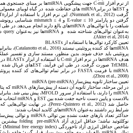
از نرم افزار C-mii جهت پیشگویی miRNA‌ها بر م
و EST‌ها در برابرmiRNA ‌های حفاظت شده در گیاه لوبیای 
گرفتن دو پارامتر E-value ≤ 10 و  ≤ 4
به‌عنوا
(Akter et al, 2014).
تعیین کارکرد توالی‌ها با استفاده از BLASTx
miRNA‌ها کد کننده پروتئینی 
پروتئینی باید حذف شوند. بدین منظور، مستند سازی و تفسیر عمل
TrEMBL صورت گرفت. در طی این فرآیند
(Zhou et al., 2008).
تعیین ساختار ثانویه پیش‌ساز miRNA (pre-miRNA)
در این مرحله، ساختا
بالادست و پایین دست ناحیه
حاصل شد (Perez–Quintero et al., 2012). در نهایت
شرایط زیر داشتند به‌عنوان miRNA‌های کاندید انتخاب شدند:
حداکثر تعداد بازهای جفت نشده بین تو
شاخص حداق
توالی miRNA بالغ باید روی حلقه پیش-ساز قرار گیرد؛ حلقه ی