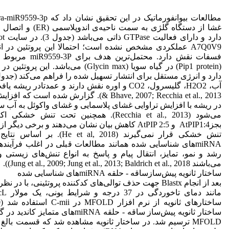
A7Q0V9 عملکردی مشخص نشده است؛ احتمالا این پروتئین در ا
(Pip1 protein) در گیاه سویا (Glycin max) می‌باش
& Bhave, 2007; Recchia et al., 2013). گزارش شده 
در ریشه با افزایش تراوایی غشای پلاسمایی و غشای واکوئل به آب
تنش خشکی قرار نمی‌گیرند (t al, 2018
miRNA‌های شناسایی شده همانند مطالعات قبلی در اغلب فرآینده
رشد و نمو، تمایز، انتقال پیام و پاسخ به انواع تنش‌های زیستی
می‌باشند Jung et al., 2009; Jung et al., 2013; Baldrich et al., 2018)).
ساختار ثانویه پیش‌سازساقه - حلقه miRNAهای شناسایی شده
بعد از انجام Blastx جهت حذف توالی‌های کدکننده پروتئینی، با د
ساختار ثانویه پیش‌ساز ساقه - حلقه miRNA‌های 