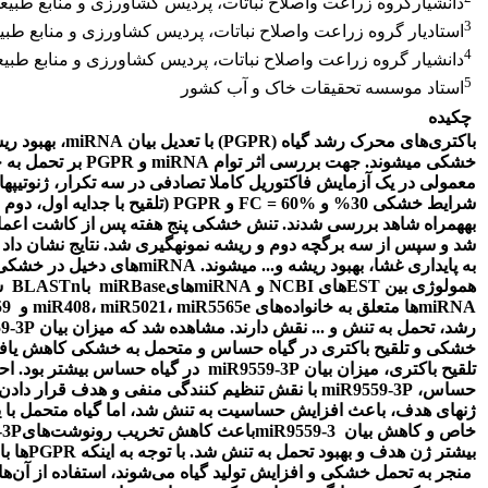
دانشیارگروه زراعت واصلاح نباتات، پردیس کشاورزی و منابع طبیعی
3
استادیار گروه زراعت واصلاح نباتات، پردیس کشاورزی و منابع طبی
4
دانشیار گروه زراعت واصلاح نباتات، پردیس کشاورزی و منابع طبیع
5
استاد موسسه تحقیقات خاک و آب کشور
چکیده
باکتری­
های محرک رشد گیاه (
PGPR
)
با تعدیل بیان
miRNA
، بهبود ر
خشکی می­شوند.
جهت بررسی اثر
توام
miRNA
و
PGPR
بر تحمل به 
معمولی در یک
آزمایش فاکتوریل کاملا تصادفی در سه تکرار، ژنوتیپ­ه
شرایط خشکی
30%
و
FC = 60%
و
PGPR
(تلقیح با جدایه اول، دوم
به­همراه شاهد بررسی شدند.
شد و سپس از سه­ برگچه دوم و ریشه نمونه­گیری شد. نتایج نشان داد
به پایداری غشا، بهبود ریشه و... می­شوند.
­miRNA
‌های دخیل در خشکی
همولوژی بین
­EST
‌های
NCBI
و
­miRNA
‌های
miRBase
با
BLASTn
ش
miRNA
‌ها متعلق به خانواده‌­های
miR5565e
،
miR5021
،
miR408
و
miR9559
رشد، تحمل به تنش و ... نقش دارند. مشاهده شد که میزان بیان
miR9559-3P
خشکی و تلقیح باکتری در گیاه حساس و متحمل به خشکی کاهش یاف
تلقیح باکتری، میزان بیان
miR9559-3P
در گیاه حساس بیشتر بود. احتم
حساس،
miR9559-3P
با نقش تنظیم کنندگی منفی و هدف قرار دادن
ژن­های
هدف
،
باعث افزایش حساسیت به تنش شد، اما گیاه متحمل با 
خاص و کاهش بیان
miR9559-3
باعث کاهش تخریب رونوشت­‌های
-3P
بیشتر ژن هدف و بهبود تحمل به تنش شد. با توجه به این­که
PGPR
­ها ب
منجر به تحمل خشکی و افزایش تولید گیاه می­
شوند، استفاده از آن
ها