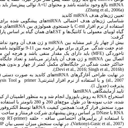
(Zhang et al., 2006a).
تعیین ژن‌های هدف miRNA کاندید
شناسایی ژن‌های هدف احتمالی miRNA‌های پیش
استفاده از نرم افز
گیاه لوبیا‌ی معمولی با کانتیگ‌ها و EST‌های همان 
گرفت:
بیش از چهار باز غیر مشابه بین miRNA و ژن هد
عدم جفت شدگی مرکزی برای مهار ترج
تاخوردگی (MFE) باید دارای یک مقدار منفی باشد و هرچه این
اتصال بین miRNA و ژن هدف آن پایدارتر می‌باشد و تعداد جا
حداکثر جفت شدگی در جایگاه‌های مکمل کمتر از چهار و بدون هیچ
(Devi et al., 2016; Singh et al., 2016b;).
پذیرفت (جدول 1).
تایید آزمایشگاهی miRNA‌ها
شده، جذب نمونه-ها در طول موج‌های 260 و 
مورد سنجش قرار گرفت؛ همچنین کیفیت A‌