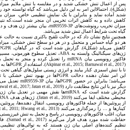
پس از اعمال تنش خشکی شدید و در مقایسه با تنش ملایم میزا
(شکل4). احتمالااین امر به این دلیل می‌باشد که گیاه توانسته خو
کاهش داده و به کاهش اثرات تخریبی آن منجر شده است.که نتی
میزان تخریب رونوشت‌های miR9559-3P، بیان بیش
گیاه تحت شرایط اعمال تنش شدید می‌باشد.
همچنین نتایج نشان داد که در حالت تلقیح باکتری نسبت به حالت عد
ژن‌‌های سیگنالینگ وابسته به ABA، تعدیل سطوح هور
فاکتور رونویسی بیان miRNA را تعدیل کرده و منجر
(nawal et al., 2017
تا با تنش اسمزی کنار بیایند و انرژی زیستی سلول‌‌های گیاهی ت
می‌باشد؛ بنابراین در حضور R‌
دیگر نیز با این نتایج مطابقت دارد (Barnawal et al., 2017; Jatan et al., 2019).
گزارش شده است که miRNA‌ها نقش مهمی در تعدیل
از پروتئین‌ها از جمله فاکتورهای رونویسی، انتقال دهنده‌ها، پروتئین‌
حفاظت شده مورد
تنظیم کننده‌های اصلی بیان ژن هستند که به توالی‌های تنظیم