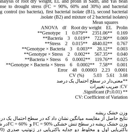
analysis of root dry weight, EL and prolin in Sadri, and Yas bean
onse to drought stress (FC = 90%, 60% and 30%) and bacterial
g control (no bacteria), first bacterial isolate (B1), second bacterial
isolate (B2) and mixture of 2 bacterial isolates).
Mean squares
ANOVA df Root dry weight EL Prolin
Genotype 1 0.079** 2351.06** 0.169**
Bacteria 3 0.019** 722.90** 0.069**
Stress 2 0.015** 4840.02** 0.767**
Genotype × Bacteria 3 0.003** 28.12** 0.003**
Genotype × Stress 2 0.002** 567.35** 0.040**
Bacteria × Stress 6 0.0002** 119.76** 0.025**
Genotype × Bacteria × Stress 6 0.0002** 7.58** 0.001**
Error 48 0.00003 2.23 0.0001
CV (%) 5.03 5.61 3.68
**معنی‌دار در سطح احتمال یک درصد
CV: ضریب تغییرات
** Significant (P≤0.01).
CV: Coefficient of Variation
وزن خشک ریشه
نتایج حاصل از مقایسه میانگین نشان داد که در سطح احتمال یک در
وزن خشک ریشه 