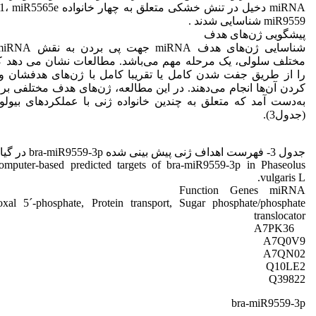
miR9559 شناسایی شدند .
پیشگویی ژن‌های هدف
را از طریق جفت شدن کامل یا تقریبا کامل با ژن‌های هدفشان 
به‌دست آمد که متعلق به چندین خانواده ژنی با عملکردهای بیولو
(جدول3).
جدول 3- فهرست اهداف ژنی پیش بینی شده bra-miR9559-3p در گیاه لوبیای معمولی.
omputer-based predicted targets of bra-miR9559-3p in Phaseolus
vulgaris L.
Function Genes miRNA
doxal 5´-phosphate, Protein transport, Sugar phosphate/phosphate
translocator
A7PK36
A7Q0V9
A7QN02
Q10LE2
Q39822
bra-miR9559-3p