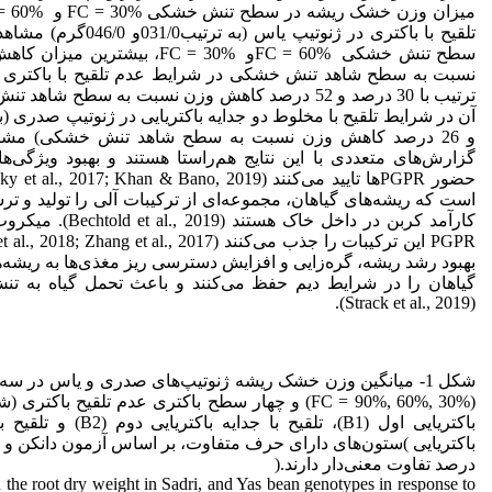
سطح تنش خشکی FC = 60%و FC = 30%، بی
نسبت به سطح شاهد تنش خشکی در شرایط عدم تلقیح با باکتری د
ترتیب با 30 درصد و 52 درصد کاهش وزن نسبت به سطح شا
آن در شرایط تلقیح با مخلوط دو جدایه باکتریایی در ژنوتیپ صدری (ب
گزارش‌های متعددی با این نتایج هم‌راستا هستند و بهبود ویژگی‌ه
است که ریشه‌های گیاهان، مجموعه‌ای از ترکیبات آلی را تولید و تر
کارآمد کربن در داخل خاک هس
بهبود رشد ریشه، گره‌زایی و افزایش دسترسی ریز مغذی‌‌ها به ریشه‌‌ه
گیاهان را در شرایط دیم حفظ می‌‌کنند و باعث تحمل گیاه به 
(Strack et al., 2019).
شکل 1- میانگین وزن خشک ریشه ژنوتیپ‌های صدری و یاس در
(FC = 90%, 60%, 30%) و چهار سطح باکتری عدم تلقیح باکتر
باکتریایی اول (B1)، تلقیح با 
باکتریایی )ستون‌های دارای حرف متفاوت، بر اساس آزمون دانکن و
درصد تفاوت معنی‌دار دارند.(
 the root dry weight in Sadri, and Yas bean genotypes in response to