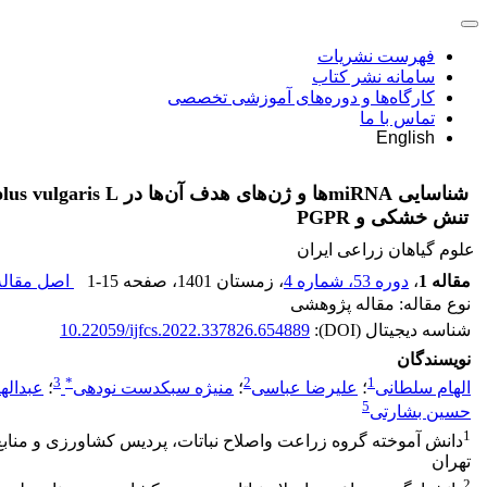
فهرست نشریات
سامانه نشر کتاب
کارگاه‌ها و دوره‌های آموزشی تخصصی
تماس با ما
English
تنش خشکی و PGPR
علوم گیاهان زراعی ایران
مقاله 1
،
دوره 53، شماره 4
، زمستان 1401
، صفحه
1-15
اصل مقاله 
نوع مقاله: مقاله پژوهشی
شناسه دیجیتال (DOI):
10.22059/ijfcs.2022.337826.654889
نویسندگان
3
*
2
1
الهام سلطانی
؛
علیرضا عباسی
؛
منیژه سبکدست نودهی
؛
عبداله
5
حسین بشارتی
1
دانش آموخته گروه زراعت واصلاح نباتات، پردیس کشاورزی و منابع
تهران
2