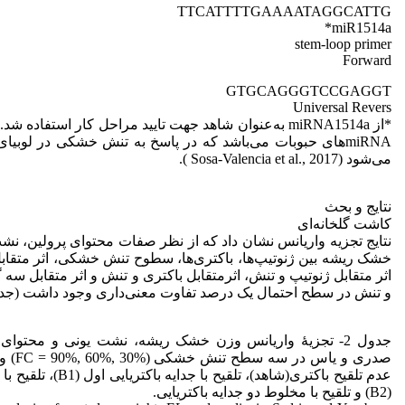
TTCATTTTGAAAATAGGCATTG
miR1514a*
stem-loop primer
Forward
GTGCAGGGTCCGAGGT
Universal Revers
miRNA‌های حبوبات می‌باشد که در پاسخ به تنش خشکی در لوبیا
می‌شود (Sosa-Valencia et al., 2017 ).
نتایج و بحث
کاشت گلخانه‌ای
خشک ریشه بین ژنوتیپ‌ها، باکتری‌ها، سطوح تنش خشکی، اثر متقابل
اثر متقابل ژنوتیپ و تنش، اثرمتقابل باکتری و تنش و اثر متقابل سه گ
و تنش در سطح احتمال یک درصد تفاوت معنی‌داری وجود داشت (جدول 
جدول 2- تجزیۀ واریانس وزن خشک ریشه، نشت یونی و محتوای 
صدری و ی
عدم تلقیح باکتری(شاهد)، تلقیح 
(B2) و تلقیح با مخلوط دو جدایه باکتریایی.