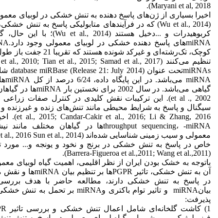
Maryani et al, 2018).
اخیرا بسیاری از ژن‌های پاسخ دهنده به تنش خشکی در لوبیا‌ی مع
(Wu et al., 2014) که در فرآیندهای متابولیکی پاسخ به تنش خش
کربوهیدرات و ...دخیل هستند (l., 2014
کوچک، تک‌رشته‌ای و غیرکد شونده هست
et al ., 2002). این ترکیبات نقش کلیدی در کنترل صفات زراع
throughput sequencing، -miRNAها در گیاهان مختل
خاص در پاسخ به تنش خشکی در برنج و نخود و یونجه و... مورد تو
(Barrera-Figueroa et al.,2011; Wang et al.,2011).
باتوجه به خشک بودن ایران از نظر اقلیمی، اهمیت گیاه لوبیای م
بیانmiRNA و تاثیر توام باکتری وmiRNA بر ت
پذیرفت: