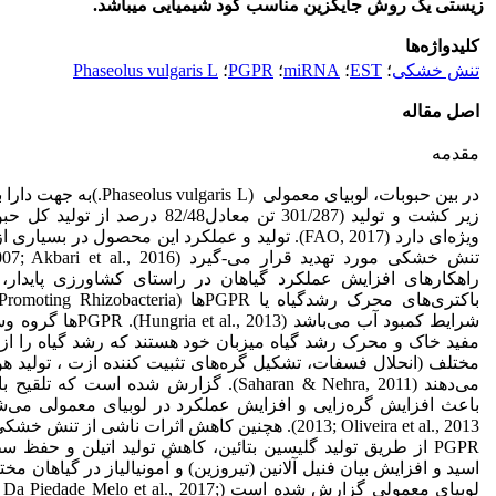
زیستی یک روش جایگزین مناسب کود شیمیایی می­باشد
.
کلیدواژه‌ها
تنش خشکی
؛
EST
؛
miRNA
؛
PGPR
؛
Phaseolus vulgaris L
اصل مقاله
مقدمه
در بین حبوبات، لوبیای معمولی (is L
زیر کشت و تولید (301/287 تن معادل82/48 در
ویژه‌ای دارد (FAO, 2017). تولید و عملکرد این محصول در بس
راهکارهای افزایش عملکرد گیاهان در راستای کشاورزی پایدار، ب
شرایط کمبود آب می‌باشد (‌PGPR
مفید خاک و محرک رشد گیاه میزبان خود هستند که رشد گیاه را از
مختلف (انحلال فسفات، تشکیل گره‌های تثبیت کننده ازت ، تولید هو
2013; Oliveira et al., 2013). هچنین کاهش اثرات ناشی از
PGPR از طریق تولید گلیسین بتائین، کاهش تولید اتیلن و حفظ
اسید و افزایش بیان فنیل آلانین (تیروزین) و آمونیالیاز در گیاهان م
لوبیای معمولی گزارش شده است (e Melo et al., 2017