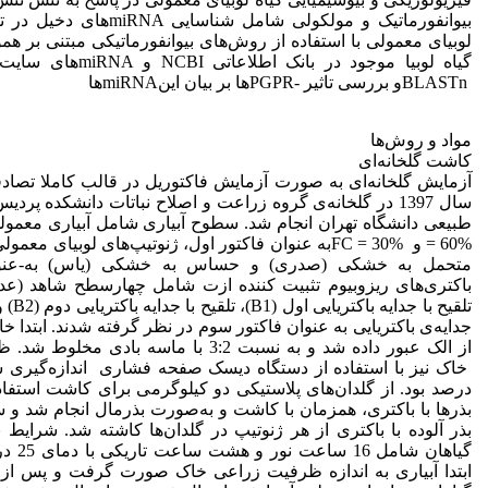
بیوانفورماتیک و مولکولی شامل شن
BLASTnو بررسی تاثیر -PGPRها بر بیان اینmiRNA‌ها
مواد و روش‌ها
کاشت گلخانه‌ای
آزمایش گلخانه‌ای به صورت آزمایش فاکتوریل در قالب کاملا تصاد
سال 1397 در گلخانه‌ی گروه زراعت و اصلاح نباتات دانشکده پر
= 60% و FC = 30%به عنوان فاکتور اول، ژنوتیپ‌های لوبیای م
متحمل به خشکی (صدری) و حساس به خشکی (یاس) به-عنوا
باکتری‌های ریزوبیوم تثبیت کننده ازت شامل چهارسطح شاهد (عدم 
تلقیح با
جدایه‌ی باکتریایی به عنوان فاکتور سوم در نظر گرفته شدند. ابتدا خ
درصد بود. از گلدان‌های پلاستیکی دو کیلوگرمی برای کاشت استفا
بذرها با باکتری، همزمان با کاشت و به‌صورت بذرمال انجام شد و
بذر آلوده با باکتری از هر ژنوتیپ در گلدان‌ها‌ کاشته شد. شرایط
گیاهان شا
ابتدا آبیاری به اندازه ظرفیت زراعی خاک صورت گرفت و پس از 