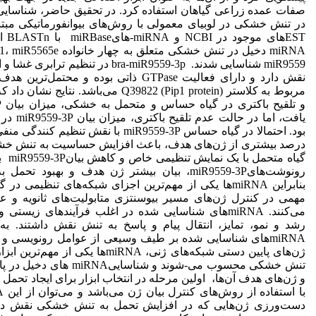
در تنش خشکی در لوبیای معمولی با روش‌های بیوانفورماتیکی مبتن
EST‌ها
مربوط به کلاستر Q39822 (Pip1 protein) می‌باشد
یافت، اما در
بود. احتمالا در گیاه حساس miR9559-3P با نقش ت
درصد بیشتری از ژن‌های هدف، باعث افزایش حساسیت به تنش خش
گیاه مت
رونوشت‌‌هایmiR9559-3P، بیان بیشتر ژن هدف و بهبو
بنابراین miRNA‌ها یکی از مهم‌ترین اجزای شبکه‌های تنظیمی
مهمی در کنترل ژن‌های مسیر بیوسنتزی متابولیت‌های ثانویه و عو
می‌کنند. miRNA‌های شناسایی شده در اغلب فرآیندهای زیس
رشد و نمو، تمایز، انتقال پیام و پاسخ به تنش نقش داشتند. به
miRNA‌های شناسایی شده بر طیف وسیعی از عوامل رونویسی و تاث
ژن‌های پایین دستی شبکه‌های ژنی، miRNA‌ها یک
تنش خشکی محسوب می-شوند و شناسا
و ژن‌های هدف آن‌ها، اولین مرحله در انتخاب ابزار برای ایجاد تحم
دست‌ورزی ژن‌هایی که در افزایش تحمل به تنش خشکی نقش دارن