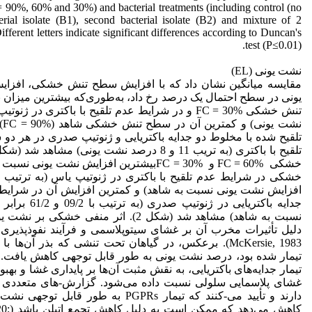
= 90%, 60% and 30%) and bacterial treatments (including control (no
cterial isolate (B1), second bacterial isolate (B2) and mixture of 2
 Different letters indicate significant differences according to Duncan's
test (P≤0.01).
نشت یونی (EL)
مقایسه میانگین نشان داد که با افزایش سطح تنش خشکی، افزا
یونی در سطح احتمال یک درصد رخ داد، به‌طوری‌که بیشترین میزان
نشت
تلقیح شده با مخلوط دو جدایه باکتریایی و ژنوتیپ صدری در هر دو 
خشکی FC = 60% و FC = 30%بیشترین افزایش نشت ی
افزایش نشت یونی نسبت به شاهد) و کمترین افزایش آن در شرایط ت
جدایه باکتریایی در ژ
نسبت به شاهد) مشاهد شد (شکل 2). اثر منفی خ
McKersie, 1983). برعکس، در گیاهان تحت تنشی که بذر آن‌ها ب
تیمار شده بود، درصد نشت یونی به طور قابل توجهی کاهش یافت. ا
تیمار جدایه‌های باکتریایی، به نقش مثبت آن‌ها بر پایداری غشا و بهبو
غشای پلاسمایی سلولی نسبت داده می‌شود. گزارش-های متعددی با
دارند و تأیید می-کنند که تیمار PGPRs به طور ق
کاهش می‌