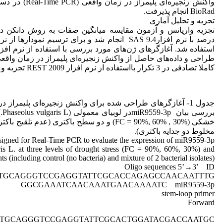
BioRad انجام پذیرفت.
تجزیه و تحلیل آماری
تجزیه واریانس و آزمون مقایسه میانگین صفات به روش دانکن 
طراحی و داده‌های حاصل از واکنش زنجیره‌ای پلیمراز در زمان واق
کاملا تصادفی در 3 تکرار بااستفاده از نرم افزار REST 2009 تجزیه و تحلیل شدند.
جدول 1- آغازگرهای طراحی شده برای واکنش زنجیره‌ای پلیمراز
برر
خشکی (FC = 90%, 60% , 30%) و دو سطح باکتری (عدم تلق
مخلوط دو جدایه باکتری).
esigned for Real-Time PCR to evaluate the expression of miR9559-3p
ris L. at three levels of drought stress (FC = 90%, 60%, 30%) and
ts (including control (no bacteria) and mixture of 2 bacterial isolates).
Oligo sequences 5’→3’ ID
TGCAGGGTCCGAGGTATTCGCACCAGAGCCAACAATTTG
GGCGAAATCAACAAATGAACAAAATC miR9559-3p
stem-loop primer
Forward
GTGCAGGGTCCGAGGTATTCGCACTGGATACGACCAATGC