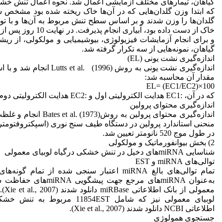
گیاهان، تیمارهای مختلف آزمایشی اعمال شد. نحوه‌ اعمال تنش خش
که ابتدا وزن گلدان‌هایی که در آن‌ها خاک ریخته شده بود مشخص
گلدان‌ها را وزن شدند و بر اساس سطح تنش مربوط به آن‌ها و با توج
خاک از دست داده بود، آبیاری ا
و برای انجام آزمایشات فیزیولوژی، بیوشیمیایی و مولکولی، از ریش
گیاهان، نمونه‌هایی از سه تکرار گرفته شد.
اندازه‌گیری نشت یونی (EL)
اندازه‌گیری نشت یونی به روش al. (1996
مقدار آن محاسبه شد:
EL= (EC1/EC2)×100
که در آن، :EC1 هدایت الکترولیتی اول و :EC2 هدایت الکترولیتی دوم بود.
اندازه‌گیری محتوای پرولین
اندازه‌گیری محتوای پرولین به روش73
در طول موج 520 نانومتر تعیین شد.
2) بخش بیوانفورماتیک و مولکولی
شناسایی miRNA‌های دخیل در تنش خشکی درگیاه لوبیای معمولی
توالی‌های miRNA و EST
تمام توالی‌های بالغ miRNA اعتبار سنجی شده از تمام 
به‌عنوان miRNA‌های مرجع جهت پی
لوبیای معمولی نیز که شامل 11854EST مرب
اطلاعاتی NCBI دانلود شدند (Xie et al., 2007).
جستجوی همولوژی