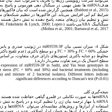
می‌توانند سرعت رونویسی ژن‌ها را تحریک یا سرکوب کنند. بیان ش
هدفmiRNA ‌ها نقش مهمی در سیگنال دهی هورمونی و پاسخ
شرایط کم آبی افزایش می‌یابد. این فاکتورها در تنظیم شبکه‌های سی
تنش و تنظیم بیان ژن‌‌های متعدد پاسخ‌ دهنده به تنش دخیل هستند و
سیگنالینگ ABAمی-باشند (elstein & Lynch, 2000; Lopez
Molina et al., 2001; Barnawal et al., 2017).
شکل 4- میزان نسبی بیان miR9559-3P در ژنو
خشکی FC = 60% و FC = 30% و دو سطح باکتری (عدم تلقی
مخلوط دو جدایه باکتری )ستون‌های دارای حرف متفاوت، بر اساس 
سطح احتمال یک درصد تفاوت معنی‌دار دارند.(
e expression of miR9559-3P in Sadri, and Yas bean genotypes in
t stress (FC = 60% and 30%) and bacterial treatments (including
a) and mixture of 2 bacterial isolates). Different letters indicate
significant differences according to Duncan's test (P≤0.01).
نتیجه‌گیری کلی
‌miRNAها به صورت تکاملی در قلمرو گیاهی حفاظت شده هستند 
mRNA یا مهار ترجمه بیان ژن را تنظیم کرده و در پاسخ به تنش‌ 
استفاده از ابزارها و 
پیشگویی کرد و از آن‌ها به عنوان ابزار اصلاحی جدید در جهت بهب