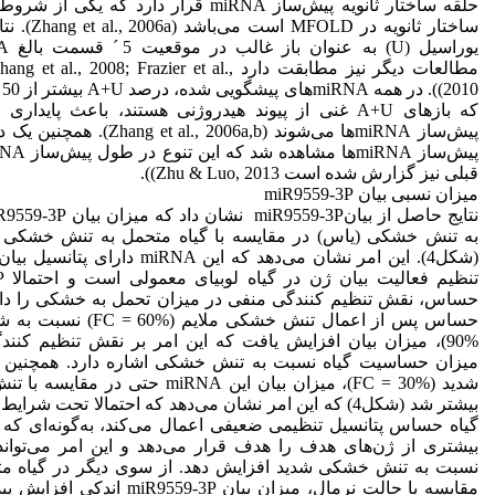
حلقه ساختار ثانویه پیش‌ساز miRNA قرار دارد ک
ساختار ثانویه د
مطالعات دیگر نیز مطابقت دارد l., 2008; Frazier et al
10
که بازهای A+U غنی از پیوند هیدروژنی هستند، باعث پاید
پیش‌ساز miRNA‌ها می‌شوند ( 2006a,b
قبلی نیز گزارش شده است Zhu & Luo, 2013)).
میزان نسبی بیان miR9559-3P
به تنش خشکی (یاس) در مقایسه با گیاه متحمل به تنش خشکی (
(شکل4). این امر نشان می‌دهد که این RNA
حساس، نقش تنظیم کنندگی منفی در میزان تحمل به خشکی را دارا 
میزان حساسیت گیاه نسبت به تنش خشکی اشاره دارد. همچنین 
شدید (FC = 30%)، میزان بیان این miRNA حت
بیشتر شد (شکل4) که این امر نشان می‌دهد که احتمالا تحت 
بیشتری از ژن‌های هدف را هدف قرار می‌دهد و این امر می‌توان
نسبت به تنش خشکی شدید افزایش دهد. از سوی دیگر در گیاه م