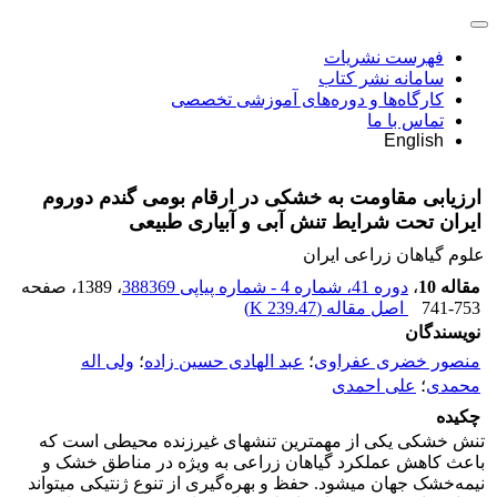
فهرست نشریات
سامانه نشر کتاب
کارگاه‌ها و دوره‌های آموزشی تخصصی
تماس با ما
English
ارزیابی مقاومت به خشکی در ارقام بومی گندم دوروم
ایران تحت شرایط تنش آبی و آبیاری طبیعی
علوم گیاهان زراعی ایران
مقاله 10
،
دوره 41، شماره 4 - شماره پیاپی 388369
، 1389
، صفحه
741-753
اصل مقاله (
239.47 K
)
نویسندگان
منصور خضری عفراوی
؛
عبد الهادی حسین زاده
؛
ولی اله
محمدی
؛
علی احمدی
چکیده
تنش خشکی یکی از مهمترین تنش‎های غیرزنده محیطی است که
باعث کاهش عملکرد گیاهان زراعی به ویژه در مناطق خشک و
نیمه‌خشک جهان می‎شود. حفظ و بهره‌گیری از تنوع ژنتیکی می‎تواند