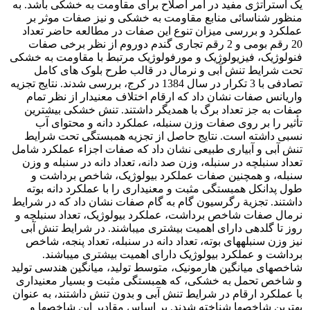
یک استراتژی مفید در امر اصلاح برای مقاومت به خشکی باشد. به
منظور شناسائی منابع مقاومت به خشکی و نیز صفات موثر بر
عملکرد و بررسی میزان تنوع این صفات در مطالعه حاضر تعداد
20 رقم بومی و 2 رقم تجاری گندم دوروم از نظر برخی صفات
فنولوژیک، فیزیولوژیک و مورفولوژیک مرتبط با مقاومت به خشکی
تحت شرایط تنش آبی و نرمال در قالب طرح بلوک های کامل
تصادفی با 3 تکرار در سال 1384 در کرج، بررسی شدند. نتایج تجزیه
واریانس صفات نشان داد که ارقام اختلاف معنی‎دار از نظر تمام
صفات به جز تعداد برگ با همدیگر داشتند. تنش خشکی بیشترین
تأثیر را بر روی صفات وزن سنبله، عملکرد دانه و محتوای آب
نسبی داشته است. نتایج حاصل از تجزیه همبستگی تحت شرایط
تنش آبی و آبیاری طبیعی نشان داد که صفات اجزاء عملکرد شامل
تعداد سنبلچه در سنبله، وزن صد دانه، تعداد دانه در سنبله و وزن
سنبله، و همچنین صفات عملکرد بیولوژیک، شاخص برداشت و
طول پدانکل همبستگی مثبت و معنی‎داری را با عملکرد دانه بوته
داشتند. تجزیة رگرسیون گام به گام صفات نشان داد که در شرایط
نرمال صفات شاخص برداشت، عملکرد بیولوژیک، تعداد سنبلچه و
روز تا گلدهی دارای اهمیت بیشتری می‎باشند. در شرایط تنش آبی
نیز وزن سنبله‎های بوته، تعداد دانه در سنبله، تعداد پنجه، شاخص
برداشت و عملکرد بیولوژیک دارای اهمیت بیشتری می‎باشند.
شاخص‎های میانگین هارمونیک، متوسط تولید، میانگین هندسی تولید
و شاخص تحمل به خشکی، که همبستگی مثبت و بسیار معنی‎داری
با عملکرد ارقام در شرایط تنش آبی و بدون تنش داشتند، به عنوان
بهترین شاخص‎ها شناخته شدند. بر اساس مقادیر این شاخص‎ها و