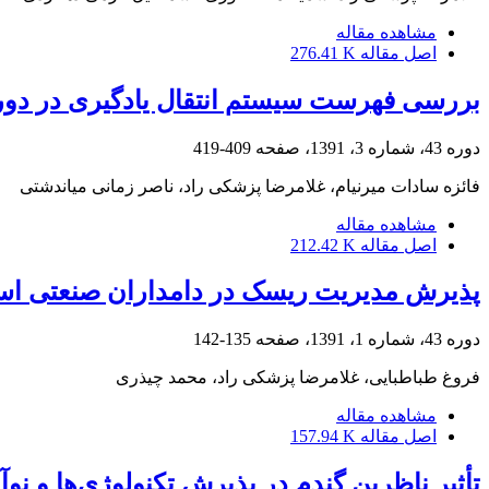
مشاهده مقاله
اصل مقاله
276.41 K
بررسی فهرست سیستم انتقال یادگیری در دو
دوره 43، شماره 3، 1391، صفحه
409-419
فائزه سادات میرنیام، غلامرضا پزشکی راد، ناصر زمانی میاندشتی
مشاهده مقاله
اصل مقاله
212.42 K
پذیرش مدیریت ریسک در دامداران صنعتی استان
دوره 43، شماره 1، 1391، صفحه
135-142
فروغ طباطبایی، غلامرضا پزشکی راد، محمد چیذری
مشاهده مقاله
اصل مقاله
157.94 K
تأثیر ناظرین گندم در پذیرش تکنولوژی‌ها و ن